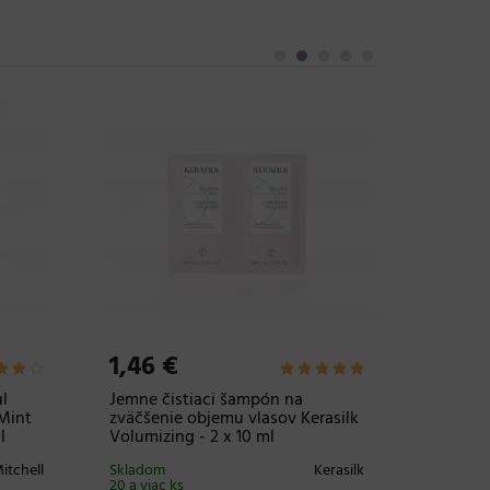
1,46 €
1,46 
l
Regeneračný šampón a
Hĺbková
he
kondicionér pre suché a
krepaté
- 7 ml
poškodené vlasy Kerasilk
Kerasil
Repairing - 2 x 10 ml
itchell
Skladom
20 a viac
Skladom
Kerasilk