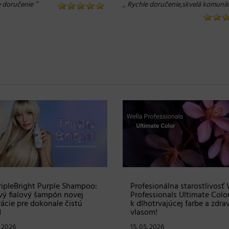
“
„
e doručenie
Rychle doručenie,skvelá komunik
 ku Dňu matiek: vyhrajte
Prvomájová súťaž – vyhrajt
s produktmi RevitaLash v
Blindbox s produktmi od
te viac ako 100 €
profesionálnej značky Matri
. 2026
30. 04. 2026