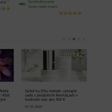
“
Rychle dorucenie
ácia
PRE:
Siroky vyber tovaru
e
Nová éra uhladených vlasov:
Objem, 
L’Oréal Professionnel Séria Expert
vlasy – 
x!
Keratin Alpha Sleek + SÚŤAŽ o
Grow Fu
sadu produktov v hodnote 99 €
24. 03. 2
02. 04. 2026