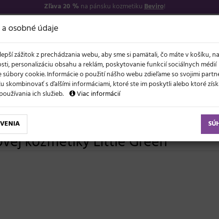
Zľava 20 %
na pánsku kozmetiku
Beviro
!
−17
O NÁS
VŠETKO O 
 a osobné údaje
lepší zážitok z prechádzania webu, aby sme si pamätali, čo máte v košíku, n
sti, personalizáciu obsahu a reklám, poskytovanie funkcií sociálnych médií
 súbory cookie. Informácie o použití nášho webu zdieľame so svojimi partne
 skombinovať s ďalšími informáciami, ktoré ste im poskytli alebo ktoré získa
NOVO
ĽAVY
LETO A VLASY
AKCIE
ZNAČKY
DARČEKY
používania ich služieb.
Viac informácií
VENIA
SÚ
ovej kozmetiky Little Green