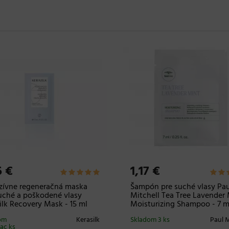
6 €
1,17 €
 čistiaci šampón na
Osviežujúci kondicionér Pau
enie objemu vlasov Kerasilk
Mitchell Tea Tree Special T
izing - 2 x 10 ml
Original Tingle Conditioner 
om
Kerasilk
Skladom
Paul M
iac ks
20 a viac ks