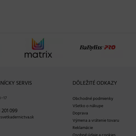
NÍCKY SERVIS
DÔLEŽITÉ ODKAZY
8−17
Obchodné podmienky
Všetko o nákupe
 201 099
Doprava
vetkadernictva.sk
Výmena a vrátenie tovaru
Reklamácie
Osobné údaje a cookies