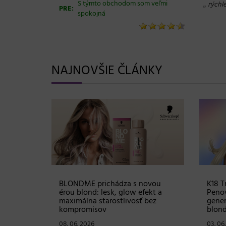
S týmto obchodom som veľmi
„
rýchl
PRE:
spokojná
NAJNOVŠIE ČLÁNKY
Shampoo:
Profesionálna starostlivosť Wella
Súťaž
ovej
Professionals Ultimate Color: Kľúč
sadu 
istú
k dlhotrvajúcej farbe a zdravým
hodno
vlasom!
07. 05
15. 05. 2026