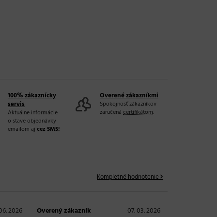
20 a viac ks
100% zákaznícky
Overené zákazníkmi
servis
Spokojnosť zákazníkov
zaručená
certifikátom
.
Aktuálne informácie
o stave objednávky
emailom aj
cez SMS!
Kompletné hodnotenie
06. 2026
Overený zákazník
07. 03. 2026