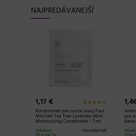
NAJPREDÁVANEJŠÍ
1,17 €
1,4
maska
Šampón pre suché vlasy Paul
Jemne
asy
Mitchell Tea Tree Lavender Mint
zväčš
15 ml
Moisturizing Shampoo - 7 ml
Volum
Kerasilk
Skladom 3 ks
Paul Mitchell
Sklad
20 a v