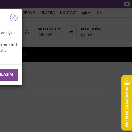
NÁKUPE
DOPRAVA
PLATBA
KONTAKT
€
MÔJ ÚČET
MÔJ KOŠÍK
a analýzu
Prihlásiť
0,00 €
rmi, ktorí
li v
NOVINKY
HLASÍM