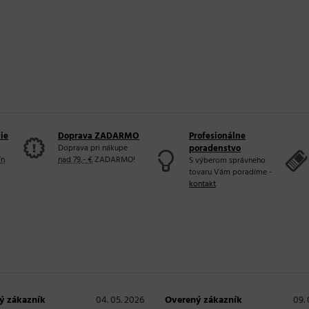
ie
Doprava ZADARMO
Profesionálne
Doprava pri nákupe
poradenstvo
ín
.
nad 79,- €
ZADARMO!
S výberom správneho
tovaru Vám poradíme -
kontakt
.
ý zákazník
04. 05. 2026
Overený zákazník
09. 