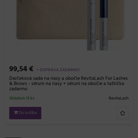
99,54 €
+ DOPRAVA ZADARMO
Darčeková sada na riasy a obočie RevitaLash For Lashes
& Brows - sérum na riasy + sérum na obočie a taštička
zadarmo
Skladom 15 ks
RevitaLash
Do košíka