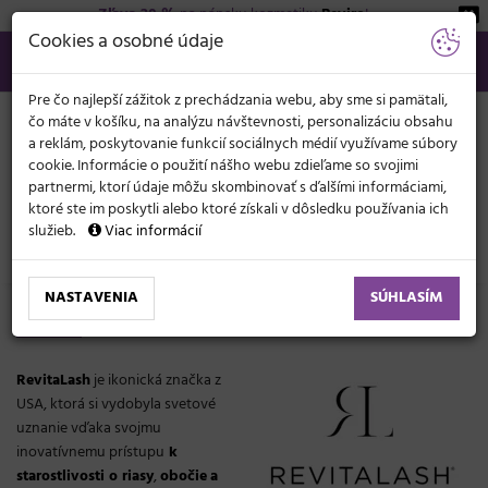
Zľava 20 %
na pánsku kozmetiku
Beviro
!
KATEGÓRIE
Cookies a osobné údaje
02/21 201 099
info@svetkadernictva.sk
Po−pia: 8−17
Všetko o nákupe
€
MENU
Pre čo najlepší zážitok z prechádzania webu, aby sme si pamätali,
čo máte v košíku, na analýzu návštevnosti, personalizáciu obsahu
a reklám, poskytovanie funkcií sociálnych médií využívame súbory
cookie. Informácie o použití nášho webu zdieľame so svojimi
partnermi, ktorí údaje môžu skombinovať s ďalšími informáciami,
ktoré ste im poskytli alebo ktoré získali v dôsledku používania ich
služieb.
Viac informácií
Značky
RevitaLash
NASTAVENIA
SÚHLASÍM
RevitaLash
RevitaLash
je ikonická značka z
USA, ktorá si vydobyla svetové
uznanie vďaka svojmu
inovatívnemu prístupu
k
starostlivosti o riasy
,
obočie
a