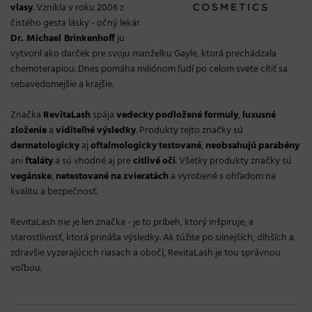
vlasy
. Vznikla v roku 2006 z
čistého gesta lásky - očný lekár
Dr. Michael Brinkenhoff
ju
vytvoril ako darček pre svoju manželku Gayle, ktorá prechádzala
chemoterapiou. Dnes pomáha miliónom ľudí po celom svete cítiť sa
sebavedomejšie a krajšie.
Značka
RevitaLash
spája
vedecky
podložené
formuly
,
luxusné
zloženie
a
viditeľné
výsledky
. Produkty tejto značky sú
dermatologicky
aj
oftalmologicky
testované
,
neobsahujú
parabény
ani
ftaláty
a sú vhodné aj pre
citlivé
oči
. Všetky produkty značky sú
vegánske
,
netestované
na
zvieratách
a vyrobené s ohľadom na
kvalitu a bezpečnosť.
RevitaLash nie je len značka - je to príbeh, ktorý inšpiruje, a
starostlivosť, ktorá prináša výsledky. Ak túžite po silnejších, dlhších a
zdravšie vyzerajúcich riasach a obočí, RevitaLash je tou správnou
voľbou.