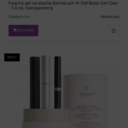
Fixačný gél na obočie RevitaLash Hi-Def Brow Gel Clear
- 7,4 ml, transparentný
Skladom 1 ks
RevitaLash
Do košíka
Novo