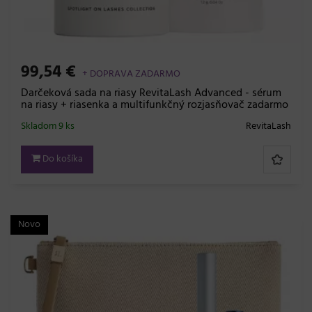
99,54 €
+ DOPRAVA ZADARMO
Darčeková sada na riasy RevitaLash Advanced - sérum
na riasy + riasenka a multifunkčný rozjasňovač zadarmo
Skladom 9 ks
RevitaLash
Do košíka
Novo