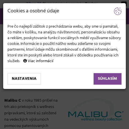
Zľava 20 %
na pánsku kozmetiku
Beviro
!
KATEGÓRIE
Cookies a osobné údaje
02/21 201 099
info@svetkadernictva.sk
Po−pia: 8−17
Všetko o nákupe
€
MENU
Pre čo najlepší zážitok z prechádzania webu, aby sme si pamätali,
čo máte v košíku, na analýzu návštevnosti, personalizáciu obsahu
a reklám, poskytovanie funkcií sociálnych médií využívame súbory
cookie. Informácie o použití nášho webu zdieľame so svojimi
partnermi, ktorí údaje môžu skombinovať s ďalšími informáciami,
ktoré ste im poskytli alebo ktoré získali v dôsledku používania ich
služieb.
Viac informácií
Značky
Malibu C
NASTAVENIA
SÚHLASÍM
Malibu C
Malibu C
v roku 1985 prišiel na
trh ako priekopník s wellness
prípravkami, ktoré sú založené
na vedeckých výskumoch
pomocou patentovaných