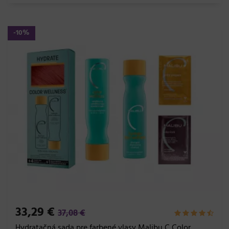
-10%
33,29 €
37,08 €
Hydratačná sada pre farbené vlasy Malibu C Color