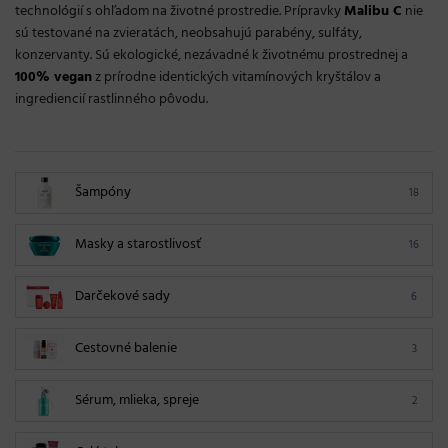
technológií s ohľadom na životné prostredie. Prípravky
Malibu C
nie
sú testované na zvieratách, neobsahujú parabény, sulfáty,
konzervanty. Sú ekologické, nezávadné k životnému prostrednej a
100% vegan
z prírodne identických vitamínových kryštálov a
ingrediencií rastlinného pôvodu.
Šampóny
18
Masky a starostlivosť
16
Darčekové sady
6
Cestovné balenie
3
Sérum, mlieka, spreje
2