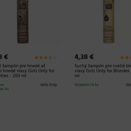
8 €
4,38 €
ý šampón pre hnedé až
Suchý šampón pre svetlé b
 hnedé vlasy Girlz Only for
vlasy Girlz Only for Blondes
ttes - 200 ml
ml
om
Girlz Only
Skladom 14 ks
Gi
iac ks