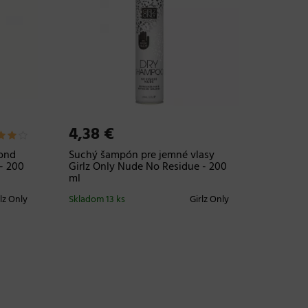
4,38 €
lond
Suchý šampón pre jemné vlasy
 - 200
Girlz Only Nude No Residue - 200
ml
rlz Only
Skladom 13 ks
Girlz Only