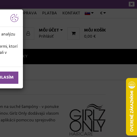
NÁKUPE
DOPRAVA
PLATBA
KONTAKT
€
MÔJ ÚČET
MÔJ KOŠÍK
a analýzu
Prihlásiť
0,00 €
rmi, ktorí
li v
NOVINKY
HLASÍM
 len na suché šampóny - v ponuke
ónov. Girlz Only dodávajú vlasom
j aplikácii pomocou sprejového