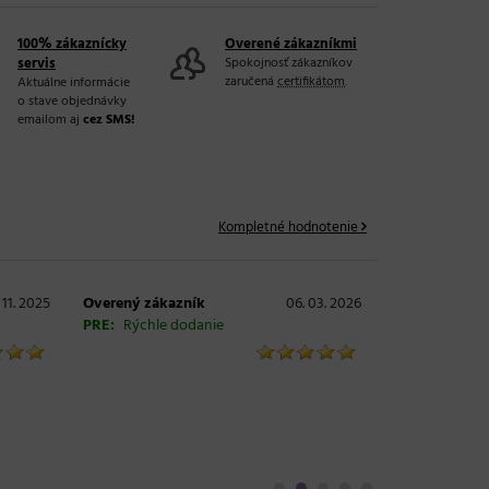
100% zákaznícky
Overené zákazníkmi
servis
Spokojnosť zákazníkov
zaručená
certifikátom
.
Aktuálne informácie
o stave objednávky
emailom aj
cez SMS!
Kompletné hodnotenie
 11. 2025
Overený zákazník
06. 03. 2026
PRE:
Rýchle dodanie