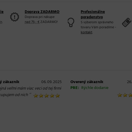
ie
Doprava ZADARMO
Profesionálne
Doprava pri nákupe
poradenstvo
ín
.
nad 79,- €
ZADARMO!
S výberom správneho
tovaru Vám poradíme -
kontakt
.
ý zákazník
06. 09. 2025
Overený zákazník
26.
PRE:
Rýchle dodanie
ná veľmi mám viac veci od tej firmi
“
 kupujem od nich