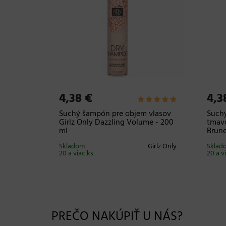
4,38 €
4,3
Suchý šampón pre objem vlasov
Such
Girlz Only Dazzling Volume - 200
tmavo
ml
Brune
Skladom
Girlz Only
Sklad
20 a viac ks
20 a v
PREČO NAKÚPIŤ U NÁS?