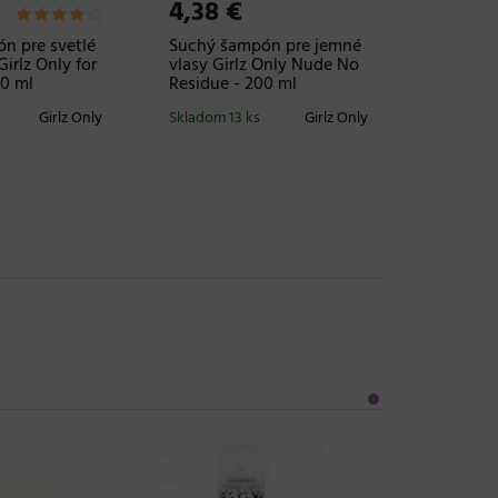
4,38 €
n pre svetlé
Suchý šampón pre jemné
irlz Only for
vlasy Girlz Only Nude No
00 ml
Residue - 200 ml
Girlz Only
Skladom 13 ks
Girlz Only