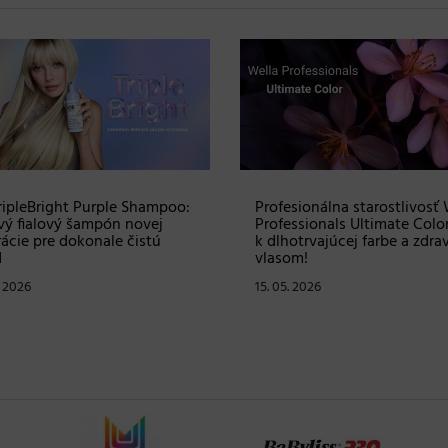
 ku Dňu matiek: vyhrajte
Prvomájová súťaž – vyhrajt
s produktmi RevitaLash v
Blindbox s produktmi od
te viac ako 100 €
profesionálnej značky Matri
. 2026
30. 04. 2026