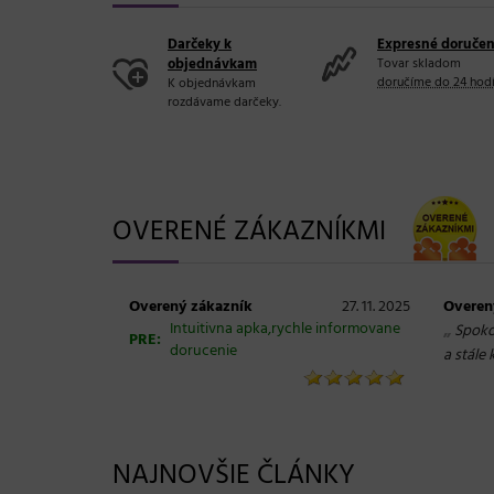
Darčeky k
Expresné doručen
objednávkam
Tovar skladom
doručíme do 24 hod
K objednávkam
rozdávame darčeky.
OVERENÉ ZÁKAZNÍKMI
Overený zákazník
27. 11. 2025
Overen
Intuitivna apka,rychle informovane
„
Spokoj
PRE:
dorucenie
a stále
NAJNOVŠIE ČLÁNKY