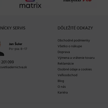
NÍCKY SERVIS
DÔLEŽITÉ ODKAZY
Obchodné podmienky
Jan Šuler
Všetko o nákupe
Po−pia: 8−17
Doprava
Výmena a vrátenie tovaru
 201 099
Reklamácie
vetkadernictva.sk
Osobné údaje a cookies
Veľkoobchod
Blog
O nás
Kariéra