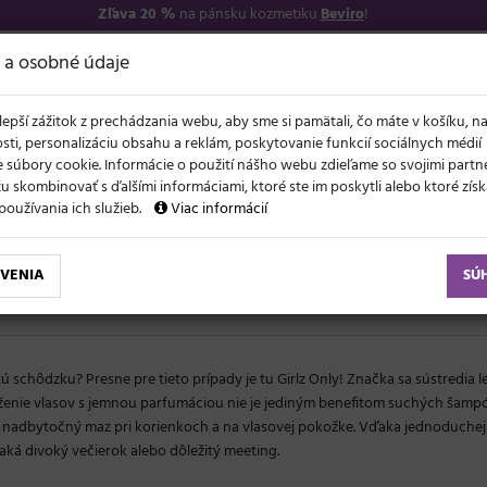
Zľava 20 %
na pánsku kozmetiku
Beviro
!
−17
O NÁS
VŠETKO O 
 a osobné údaje
lepší zážitok z prechádzania webu, aby sme si pamätali, čo máte v košíku, n
sti, personalizáciu obsahu a reklám, poskytovanie funkcií sociálnych médií
 súbory cookie. Informácie o použití nášho webu zdieľame so svojimi partne
 skombinovať s ďalšími informáciami, ktoré ste im poskytli alebo ktoré získa
NOVO
ĽAVY
LETO A VLASY
AKCIE
ZNAČKY
DARČEKY
používania ich služieb.
Viac informácií
VENIA
SÚ
ú schôdzku? Presne pre tieto prípady je tu Girlz Only! Značka sa sústredia
eženie vlasov s jemnou parfumáciou nie je jediným benefitom suchých šamp
jú nadbytočný maz pri korienkoch a na vlasovej pokožke. Vďaka jednoduche
aká divoký večierok alebo dôležitý meeting.