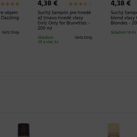
4,38 €
4,38 €
re objem
Suchý šampón pre hnedé
Suchý šampó
y Dazzling
až tmavo hnedé vlasy
blond vlasy G
Girlz Only for Brunettes -
Blondes - 2
200 ml
Girlz Only
Skladom 14 ks
Skladom
Girlz Only
20 a viac ks