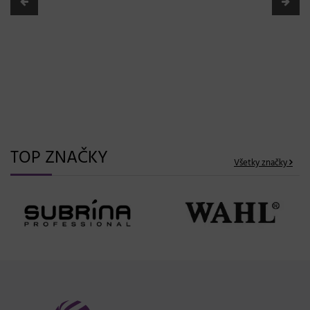
BLONDME prichádza s novou érou blond: lesk, glow
efekt a maximálna starostlivosť bez kompromisov
08. 06. 2026
TOP ZNAČKY
Všetky značky