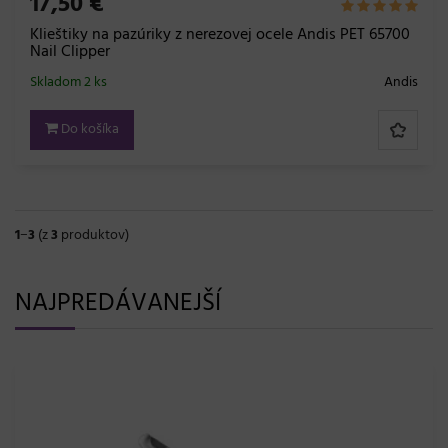
17,50 €
Klieštiky na pazúriky z nerezovej ocele Andis PET 65700
Nail Clipper
Skladom 2 ks
Andis
Do košíka
1
−
3
(z
3
produktov)
NAJPREDÁVANEJŠÍ