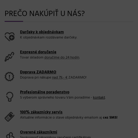
PREČO NAKÚPIŤ U NÁS?
Darčeky k objednávkam
K objednávkam rozdávame darčeky.
Expresné doručenie
Tovar skladom
doručíme do 24 hodín
.
Doprava ZADARMO
Doprava pri nákupe
nad 79,- €
ZADARMO!
Profesionálne poradenstvo
S výberom správneho tovaru Vám poradíme -
kontakt
.
100% zákaznícky servis
Aktuálne informácie o stave objednávky emailom aj
cez SMS!
Overené zákazníkmi
Spokojnosť zákazníkov zaručená
certifikátom
.