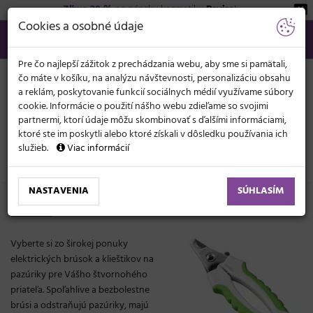
Zľava 20 %
na pánsku kozmetiku
Beviro
!
KATEGÓRIE
Cookies a osobné údaje
02/21 201 099
info@svetkadernictva.sk
Po−pia: 8−17
Všetko o nákupe
€
MENU
Pre čo najlepší zážitok z prechádzania webu, aby sme si pamätali,
čo máte v košíku, na analýzu návštevnosti, personalizáciu obsahu
a reklám, poskytovanie funkcií sociálnych médií využívame súbory
cookie. Informácie o použití nášho webu zdieľame so svojimi
partnermi, ktorí údaje môžu skombinovať s ďalšími informáciami,
ktoré ste im poskytli alebo ktoré získali v dôsledku používania ich
služieb.
Viac informácií
Pedikúra, manikúra
Pre zvieratá
NASTAVENIA
SÚHLASÍM
Pedikúra a manikúra pre zvieratá
Vyberte si zo širokej ponuky
elektrických brúsok a klieštikov na
pazúriky pre Vášho štvornohého
priateľa. Spoľahlive a bezbolestne
brúsi a odstraňujú pazúriky, majú