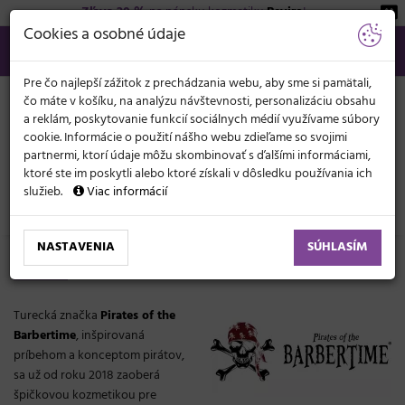
Zľava 20 %
na pánsku kozmetiku
Beviro
!
KATEGÓRIE
Cookies a osobné údaje
02/21 201 099
info@svetkadernictva.sk
Po−pia: 8−17
Všetko o nákupe
€
MENU
Pre čo najlepší zážitok z prechádzania webu, aby sme si pamätali,
čo máte v košíku, na analýzu návštevnosti, personalizáciu obsahu
a reklám, poskytovanie funkcií sociálnych médií využívame súbory
cookie. Informácie o použití nášho webu zdieľame so svojimi
partnermi, ktorí údaje môžu skombinovať s ďalšími informáciami,
ktoré ste im poskytli alebo ktoré získali v dôsledku používania ich
služieb.
Viac informácií
Značky
Pirates of the Barbertime
NASTAVENIA
SÚHLASÍM
Pirates of the Barbertime
Turecká značka
Pirates of the
Barbertime
, inšpirovaná
príbehom a konceptom pirátov,
sa už od roku 2018 zaoberá
špičkovou kozmetikou pre