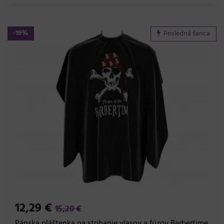
-19%
Posledná šanca
12,29 €
15,20 €
Pánska pláštenka na strihanie vlasov a fúzov Barbertime