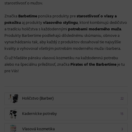
starostlivosť o mužov.
Značka
Barbetime
ponúka produkty pre
starostlivosť o vlasy a
pokožku
aj produkty
vlasového stylingu
, ktoré kombinujú dedičstvo
a tradíciu holičstva s každodennými
potrebami moderného muža
.
Produkty Barbertime podliehajú dôslednému skúmaniu, obnove a
vynachádzaniu tak, aby každý z produktov dosahoval tie najvyššie
kvality a vyhovoval všetkým potrebám moderného muža i barbera.
Či už hľadáte pánsku vlasovú kozmetiku na každodennú potrebu
alebo na špeciálnu príležitosť, značka
Pirates of the Barbertime
je tu
pre Vás!
Holičstvo (Barber)
22
Kadernícke potreby
15
Vlasová kozmetika
3