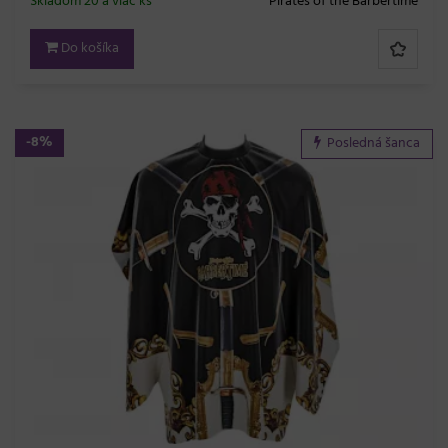
Skladom 20 a viac ks
Pirates of the Barbertime
Do košíka
-8%
Posledná šanca