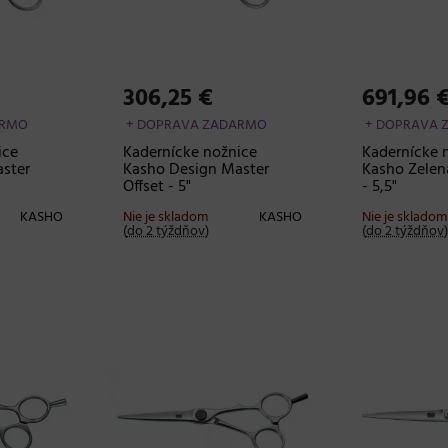
306,25 €
691,96 
ARMO
+ DOPRAVA ZADARMO
+ DOPRAVA 
ice
Kadernícke nožnice
Kadernícke 
ster
Kasho Design Master
Kasho Zelená
Offset - 5"
- 5,5"
KASHO
Nie je skladom
KASHO
Nie je skladom
(
do 2 týždňov
)
(
do 2 týždňov
)