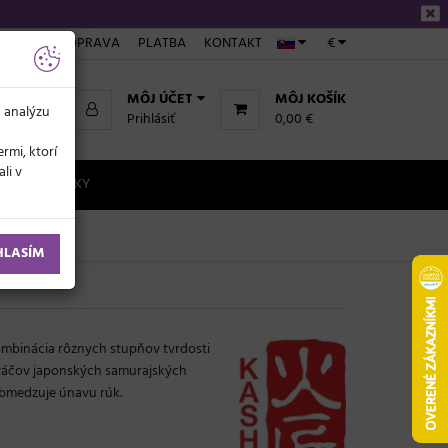
NÁKUPE
DOPRAVA
PLATBA
KONTAKT
€
MÔJ ÚČET
MÔJ KOŠÍK
a analýzu
Prihlásiť
0,00 €
rmi, ktorí
li v
NOVINKY
HLASÍM
Kombinácia rôznych stupňov tvrdosti
áčov japonských samurajských
 obmedzuje únavu rúk.