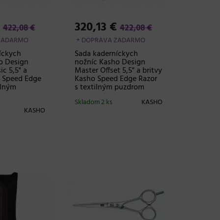
€
320,13 €
422,08 €
422,08 €
ZADARMO
+ DOPRAVA ZADARMO
íckych
Sada kaderníckych
o Design
nožníc Kasho Design
ic 5,5" a
Master Offset 5,5" a britvy
 Speed ​​Edge
Kasho Speed ​​Edge Razor
ilným
s textilným puzdrom
Skladom 2 ks
KASHO
KASHO