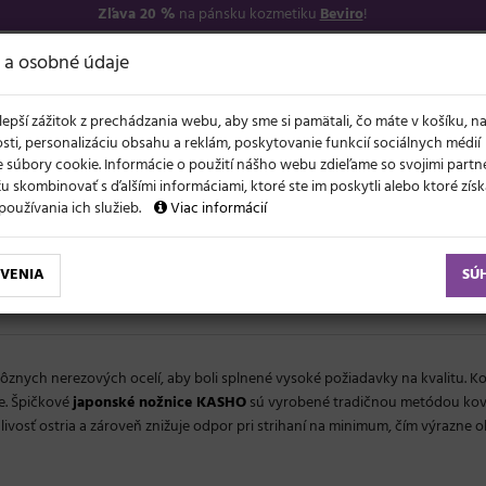
Zľava 20 %
na pánsku kozmetiku
Beviro
!
−17
O NÁS
VŠETKO O 
 a osobné údaje
lepší zážitok z prechádzania webu, aby sme si pamätali, čo máte v košíku, n
sti, personalizáciu obsahu a reklám, poskytovanie funkcií sociálnych médií
 súbory cookie. Informácie o použití nášho webu zdieľame so svojimi partne
 skombinovať s ďalšími informáciami, ktoré ste im poskytli alebo ktoré získa
NOVO
ĽAVY
LETO A VLASY
AKCIE
ZNAČKY
DARČEKY
používania ich služieb.
Viac informácií
VENIA
SÚ
rôznych nerezových ocelí, aby boli splnené vysoké požiadavky na kvalitu. 
e. Špičkové
japonské nožnice KASHO
sú vyrobené tradičnou metódou kov
ivosť ostria a zároveň znižuje odpor pri strihaní na minimum, čím výrazne