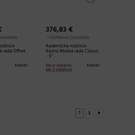
€
376,83 €
ZADARMO
+ DOPRAVA ZADARMO
nožnice
Kadernícke nožnice
 rada Offset
Kasho Modrá rada Classic
- 5"
KASHO
Nie je skladom
KASHO
(
do 2 týždňov
)
1
2