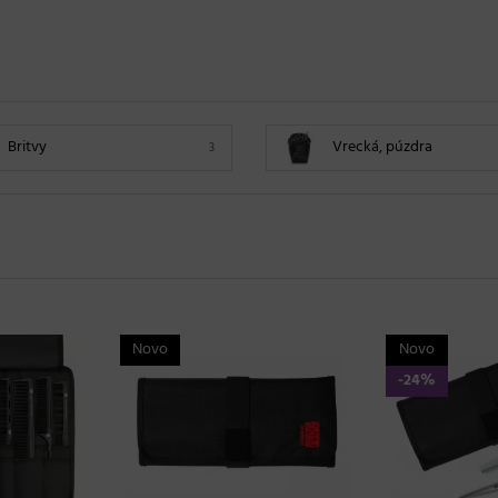
Britvy
Vrecká, púzdra
3
Novo
Novo
-24%