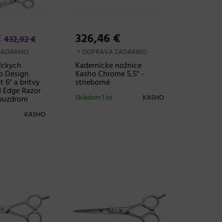
€
326,46 €
432,92 €
ZADARMO
+ DOPRAVA ZADARMO
íckych
Kadernícke nožnice
o Design
Kasho Chrome 5,5" -
 6" a britvy
strieborné
​​Edge Razor
Skladom 1 ks
KASHO
 puzdrom
KASHO