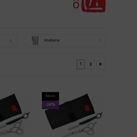
Hrebene
2
1
1
2
Novo
-24%