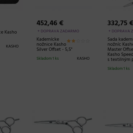
452,46 €
332,75 
+ DOPRAVA ZADARMO
+ DOPRAVA 
ce Kasho
Kadernícke
Sada kadern
nožnice Kasho
nožníc Kash
KASHO
Silver Offset - 5,5"
Master Offset
Kasho Speed 
Skladom 1 ks
KASHO
s textilným
Skladom 1 ks