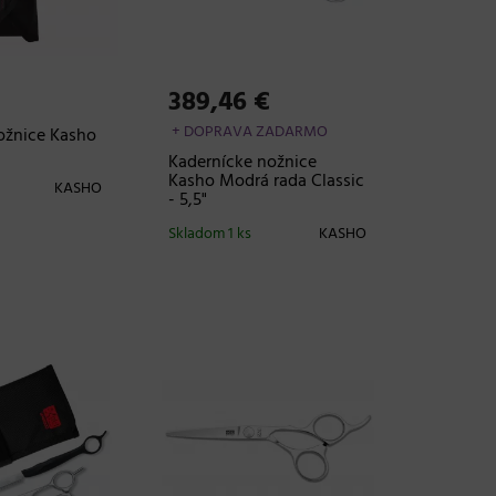
389,46 €
+ DOPRAVA ZADARMO
ožnice Kasho
Kadernícke nožnice
Kasho Modrá rada Classic
KASHO
- 5,5"
Skladom 1 ks
KASHO