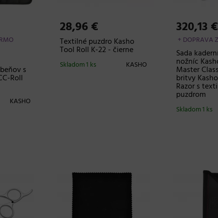
28,96 €
320,13 
ARMO
+ DOPRAVA 
Textilné puzdro Kasho
Tool Roll K-22 - čierne
Sada kadern
nožníc Kash
Skladom 1 ks
KASHO
beňov s
Master Class
CC-Roll
britvy Kasho
Razor s text
puzdrom
KASHO
Skladom 1 ks