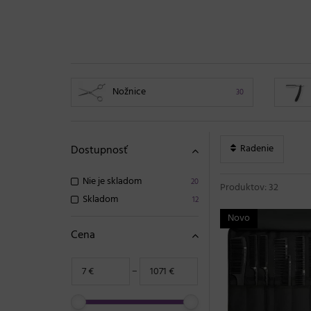
Nožnice
30
Radenie
Dostupnosť
Nie je skladom
20
Produktov: 32
Skladom
12
Novo
Cena
−