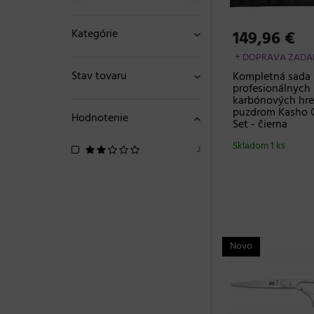
Kategórie
149,96 €
+ DOPRAVA ZAD
Stav tovaru
Kompletná sada
profesionálnych
karbónových hre
puzdrom Kasho 
Hodnotenie
Set - čierna
Skladom 1 ks
2
Novo