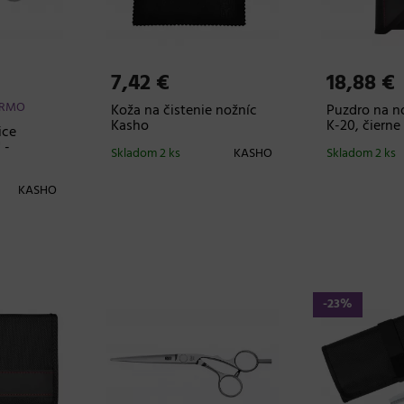
7,42 €
18,88 €
ARMO
Koža na čistenie nožníc
Puzdro na n
Kasho
K-20, čierne
ice
 -
Skladom 2 ks
KASHO
Skladom 2 ks
KASHO
-23%