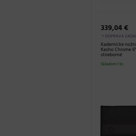
339,04 €
+ DOPRAVA ZAD
Kadernícke nožn
Kasho Chrome 6"
strieborné
Skladom 1 ks