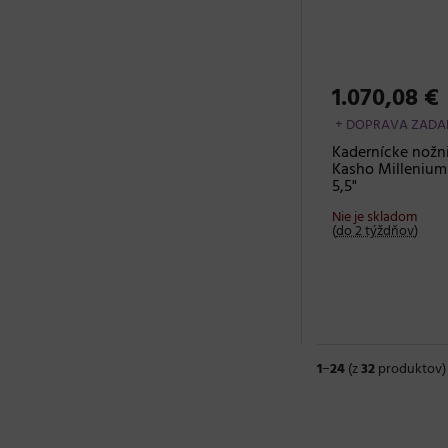
1.070,08 €
+ DOPRAVA ZAD
Kadernícke nožn
Kasho Millenium 
5,5"
Nie je skladom
(
do 2 týždňov
)
1
−
24
(z
32
produktov)