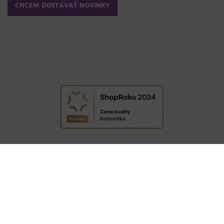
COPYRIGHT © 2009−2026 DETAIL - HAIR STYLE S.R.O. | TEMPLATE BY
COLORLIB