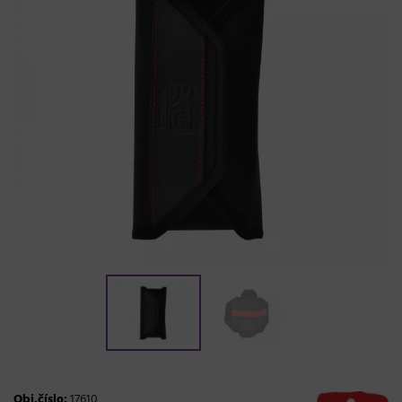
Obj.číslo:
17610