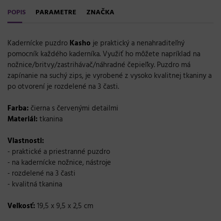
POPIS
PARAMETRE
ZNAČKA
Kadernícke puzdro
Kasho
je praktický a nenahraditeľný
pomocník každého kaderníka. Využiť ho môžete napríklad na
nožnice/britvy/zastrihávač/náhradné čepieľky. Puzdro má
zapínanie na suchý zips, je vyrobené z vysoko kvalitnej tkaniny a
po otvorení je rozdelené na 3 časti.
Farba:
čierna s červenými detailmi
Materiál:
tkanina
Vlastnosti:
- praktické a priestranné puzdro
- na kadernícke nožnice, nástroje
- rozdelené na 3 časti
- kvalitná tkanina
Veľkosť:
19,5 x 9,5 x 2,5 cm