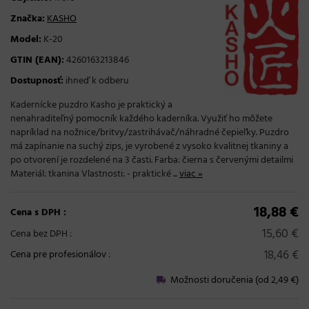
Značka:
KASHO
Model:
K-20
GTIN (EAN):
4260163213846
Dostupnosť:
ihneď k odberu
Kadernícke puzdro Kasho je praktický a
nenahraditeľný pomocník každého kaderníka. Využiť ho môžete
napríklad na nožnice/britvy/zastrihávač/náhradné čepieľky. Puzdro
má zapínanie na suchý zips, je vyrobené z vysoko kvalitnej tkaniny a
po otvorení je rozdelené na 3 časti. Farba: čierna s červenými detailmi
Materiál: tkanina Vlastnosti: - praktické ...
viac »
18,88 €
Cena s DPH :
15,60 €
Cena bez DPH :
18,46 €
Cena pre profesionálov
:
Možnosti doručenia (od 2,49 €)