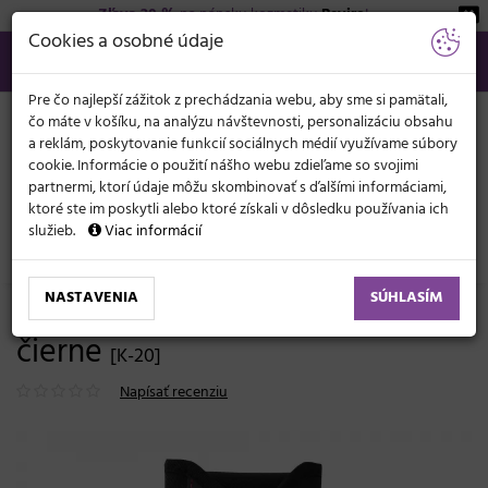
Zľava 20 %
na pánsku kozmetiku
Beviro
!
KATEGÓRIE
Cookies a osobné údaje
02/21 201 099
info@svetkadernictva.sk
Po−pia: 8−17
Všetko o nákupe
€
MENU
Pre čo najlepší zážitok z prechádzania webu, aby sme si pamätali,
čo máte v košíku, na analýzu návštevnosti, personalizáciu obsahu
a reklám, poskytovanie funkcií sociálnych médií využívame súbory
cookie. Informácie o použití nášho webu zdieľame so svojimi
partnermi, ktorí údaje môžu skombinovať s ďalšími informáciami,
ktoré ste im poskytli alebo ktoré získali v dôsledku používania ich
služieb.
Viac informácií
Kadernícke potreby
Nožnice
Príslušenstvo
NASTAVENIA
SÚHLASÍM
Puzdro na nožnice Kasho K-20,
čierne
[K-20]
Napísať recenziu