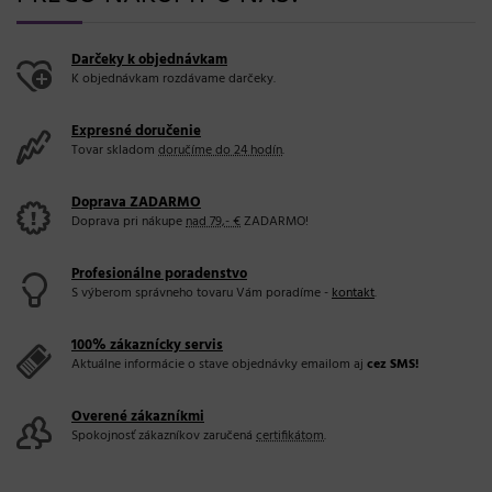
Darčeky k objednávkam
K objednávkam rozdávame darčeky.
Expresné doručenie
Tovar skladom
doručíme do 24 hodín
.
Doprava ZADARMO
Doprava pri nákupe
nad 79,- €
ZADARMO!
Profesionálne poradenstvo
S výberom správneho tovaru Vám poradíme -
kontakt
.
100% zákaznícky servis
Aktuálne informácie o stave objednávky emailom aj
cez SMS!
Overené zákazníkmi
Spokojnosť zákazníkov zaručená
certifikátom
.