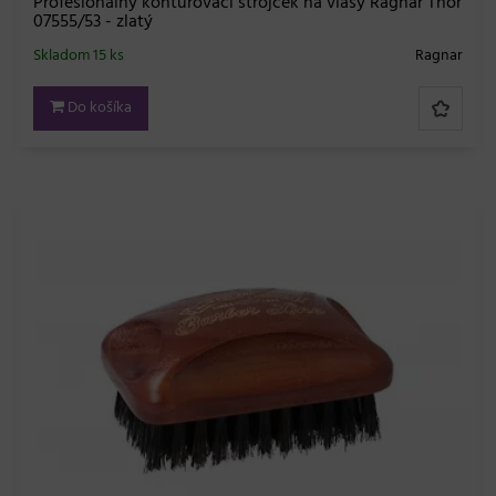
Profesionálny kontúrovací strojček na vlasy Ragnar Thor
07555/53 - zlatý
Skladom 15 ks
Ragnar
Do košíka