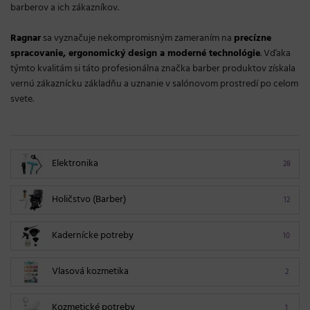
barberov a ich zákazníkov.
Ragnar
sa vyznačuje nekompromisným zameraním na
precízne
spracovanie, ergonomický design a moderné technológie
. Vďaka
týmto kvalitám si táto profesionálna značka barber produktov získala
vernú zákaznícku základňu a uznanie v salónovom prostredí po celom
svete.
Elektronika
28
Holičstvo (Barber)
12
Kadernícke potreby
10
Vlasová kozmetika
2
Kozmetické potreby
1