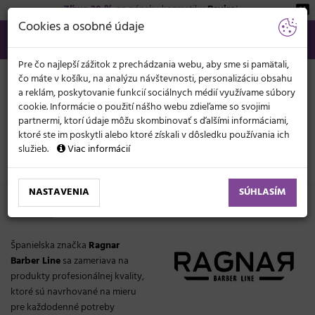
Zľava 20 %
na pánsku kozmetiku
Beviro
!
KATEGÓRIE
Cookies a osobné údaje
02/21 201 099
info@svetkadernictva.sk
Po−pia: 8−17
Všetko o nákupe
€
MENU
Pre čo najlepší zážitok z prechádzania webu, aby sme si pamätali,
čo máte v košíku, na analýzu návštevnosti, personalizáciu obsahu
a reklám, poskytovanie funkcií sociálnych médií využívame súbory
cookie. Informácie o použití nášho webu zdieľame so svojimi
partnermi, ktorí údaje môžu skombinovať s ďalšími informáciami,
ktoré ste im poskytli alebo ktoré získali v dôsledku používania ich
služieb.
Viac informácií
Značky
Ragnar
NASTAVENIA
SÚHLASÍM
Ragnar
Španielska značka
Ragnar
Barber Line
sa zameriava na
produkty profesionálnej kvality,
ktoré sú navrhované na mieru
pre každodenné potreby