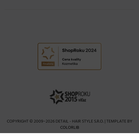
COPYRIGHT © 2009−2026 DETAIL - HAIR STYLE S.R.O. | TEMPLATE BY
COLORLIB