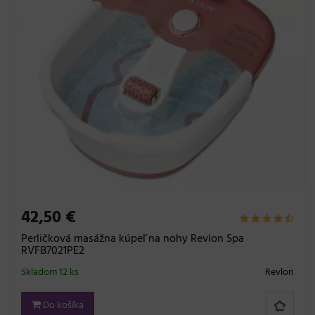
42,50 €
Perličková masážna kúpeľ na nohy Revlon Spa
RVFB7021PE2
Skladom 12 ks
Revlon
Do košíka