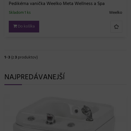
Pedikérna vanička Weelko Meta Wellness a Spa
Skladom 1 ks
Weelko
Do košíka
1
−
3
(z
3
produktov)
NAJPREDÁVANEJŠÍ