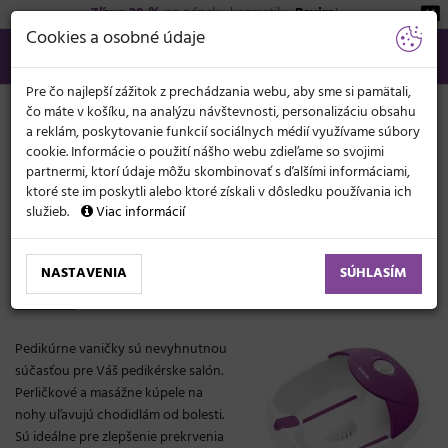
Zľava 20 %
na pánsku kozmetiku
Beviro
!
KATEGÓRIE
Cookies a osobné údaje
02/21 201 099
info@svetkadernictva.sk
Po−pia: 8−17
Všetko o nákupe
€
MENU
Pre čo najlepší zážitok z prechádzania webu, aby sme si pamätali,
čo máte v košíku, na analýzu návštevnosti, personalizáciu obsahu
a reklám, poskytovanie funkcií sociálnych médií využívame súbory
cookie. Informácie o použití nášho webu zdieľame so svojimi
partnermi, ktorí údaje môžu skombinovať s ďalšími informáciami,
ktoré ste im poskytli alebo ktoré získali v dôsledku používania ich
služieb.
Viac informácií
Pedikúra, manikúra
Pedikúrne vaničky
NASTAVENIA
SÚHLASÍM
Pedikúrne vaničky
Pedikúrne vaničky sú nevyhnutnou
súčasťou pre Váš pedikérske salón.
Perličkové a masážne kúpele na
nohy uľavujú chodidlám od bolesti.
Sú ideálne pre zlepšenie prekrvenia