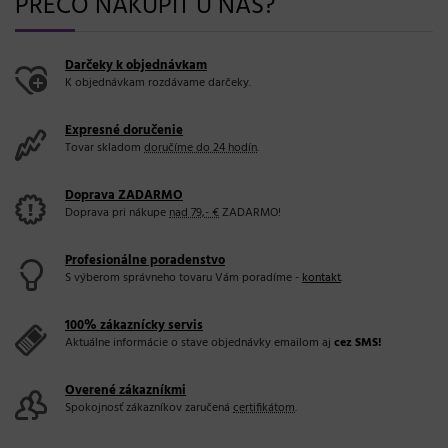
PREČO NAKÚPIŤ U NÁS?
Darčeky k objednávkam
K objednávkam rozdávame darčeky.
Expresné doručenie
Tovar skladom
doručíme do 24 hodín
.
Doprava ZADARMO
Doprava pri nákupe
nad 79,- €
ZADARMO!
Profesionálne poradenstvo
S výberom správneho tovaru Vám poradíme -
kontakt
.
100% zákaznícky servis
Aktuálne informácie o stave objednávky emailom aj
cez SMS!
Overené zákazníkmi
Spokojnosť zákazníkov zaručená
certifikátom
.