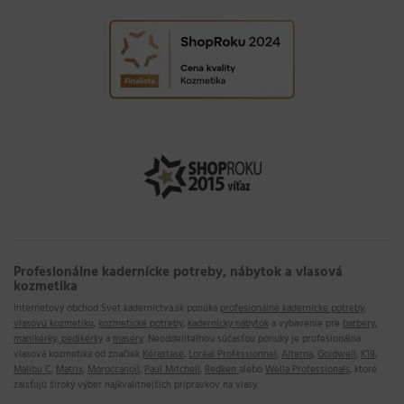
Profesionálne kadernícke potreby, nábytok a vlasová
kozmetika
Internetový obchod
Svet kaderníctva.sk
ponúka
profesionálne kadernícke potreby
,
vlasovú kozmetiku
,
kozmetické potreby
,
kadernícky nábytok
a vybavenie pre
barbery
,
manikérky, pedikérky
a
maséry
. Neoddeliteľnou súčasťou ponuky je profesionálna
vlasová kozmetika od značiek
Kérastase
,
Loréal Professionnel
,
Alterna
,
Goldwell
,
K18
,
Malibu C
,
Matrix
,
Moroccanoil
,
Paul Mitchell
,
Redken
alebo
Wella Professionals
, ktoré
zaisťujú široký výber najkvalitnejších prípravkov na vlasy.