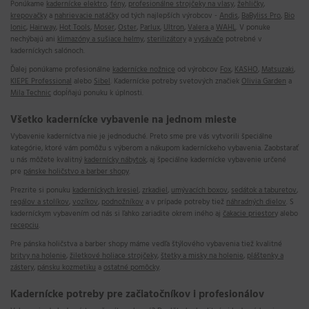
Ponúkame
kadernícke elektro
,
fény
,
profesionálne strojčeky na vlasy
,
žehličky
,
krepovačky
a
nahrievacie natáčky
od tých najlepších výrobcov -
Andis
,
BaByliss Pro
,
Bio
Ionic
,
Hairway
,
Hot Tools
,
Moser
,
Oster
,
Parlux
,
Ultron
,
Valera
a
WAHL
. V ponuke
nechýbajú ani
klimazóny a sušiace helmy
,
sterilizátory
a
vysávače
potrebné v
kaderníckych salónoch.
Ďalej ponúkame profesionálne
kadernícke nožnice
od výrobcov
Fox
,
KASHO
,
Matsuzaki
,
KIEPE Professional
alebo
Sibel
. Kadernícke potreby svetových značiek
Olivia Garden
a
Mila Technic
dopĺňajú ponuku k úplnosti.
Všetko kadernícke vybavenie na jednom mieste
Vybavenie kaderníctva nie je jednoduché. Preto sme pre vás vytvorili špeciálne
kategórie, ktoré vám pomôžu s výberom a nákupom kaderníckeho vybavenia. Zaobstarať
u nás môžete kvalitný
kadernícky nábytok
, aj špeciálne kadernícke vybavenie určené
pre
pánske holičstvo a barber shopy
.
Prezrite si ponuku
kaderníckych kresiel
,
zrkadiel
,
umývacích boxov
,
sedátok a taburetov
,
regálov a stolíkov
,
vozíkov
,
podnožníkov
a v prípade potreby tiež
náhradných dielov
. S
kaderníckym vybavením od nás si ľahko zariadite okrem iného aj
čakacie priestor
y alebo
recepciu
.
Pre pánska holičstva a barber shopy máme vedľa štýlového vybavenia tiež kvalitné
britvy na holenie
,
žiletkové holiace strojčeky
,
štetky a misky na holenie
,
pláštenky a
zástery
,
pánsku kozmetiku
a
ostatné pomôcky
.
Kadernícke potreby pre začiatočníkov i profesionálov