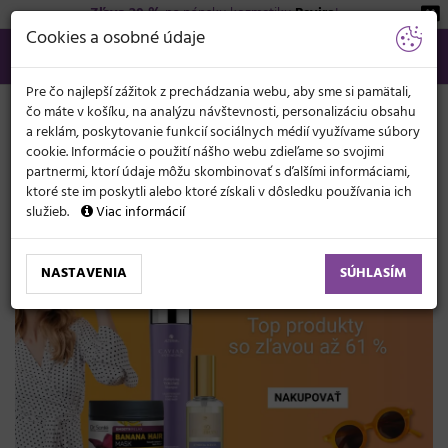
Zľava 20 %
na pánsku kozmetiku
Beviro
!
KATEGÓRIE
Cookies a osobné údaje
02/21 201 099
info@svetkadernictva.sk
Po−pia: 8−17
Všetko o nákupe
€
MENU
Pre čo najlepší zážitok z prechádzania webu, aby sme si pamätali,
čo máte v košíku, na analýzu návštevnosti, personalizáciu obsahu
a reklám, poskytovanie funkcií sociálnych médií využívame súbory
cookie. Informácie o použití nášho webu zdieľame so svojimi
partnermi, ktorí údaje môžu skombinovať s ďalšími informáciami,
ktoré ste im poskytli alebo ktoré získali v dôsledku používania ich
služieb.
Viac informácií
NASTAVENIA
SÚHLASÍM