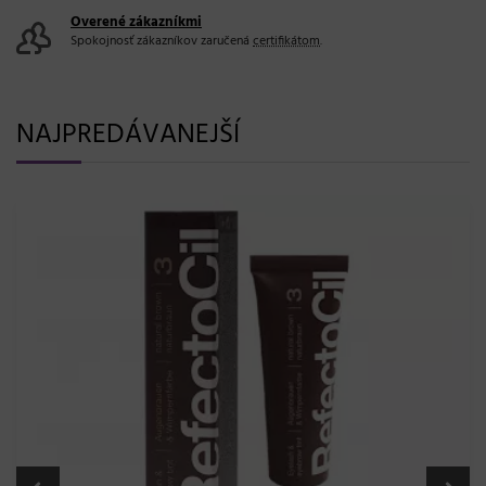
Overené zákazníkmi
Spokojnosť zákazníkov zaručená
certifikátom
.
NAJPREDÁVANEJŠÍ
9,58 €
Jednorazový uterák Eko-Higiena Bio-Eko pre pedikúru -
50 x 40 cm, 100 ks
Skladom 20 a viac bal.
Eko-Higiena
Do košíka