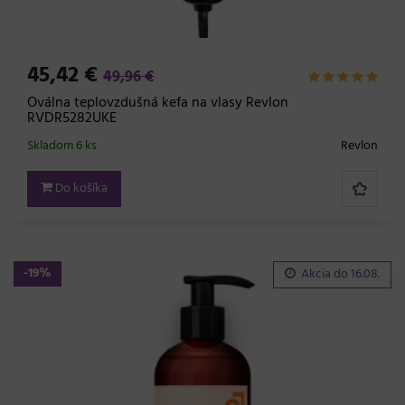
45,42 €
49,96 €
Oválna teplovzdušná kefa na vlasy Revlon
RVDR5282UKE
Skladom 6 ks
Revlon
Do košíka
-19%
Akcia do
16.08.