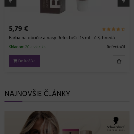
NAJNOVŠIE ČLÁNKY
K18 TripleBright Purple Shampoo: Penový fialový
šampón novej generácie pre dokonale čistú blond