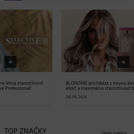
BLONDME prichádza s novou érou blond: lesk, glow
efekt a maximálna starostlivosť bez kompromisov
08. 06. 2026
TOP ZNAČKY
Všetky značky