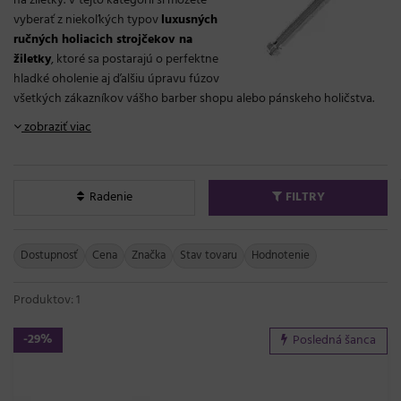
na žiletky. V tejto kategórii si môžete
vyberať z niekoľkých typov
luxusných
ručných holiacich strojčekov na
žiletky
, ktoré sa postarajú o perfektne
hladké oholenie aj ďalšiu úpravu fúzov
všetkých zákazníkov vášho barber shopu alebo pánskeho holičstva.
zobraziť viac
Radenie
FILTRY
Dostupnosť
Cena
Značka
Stav tovaru
Hodnotenie
Produktov: 1
-29%
Posledná šanca