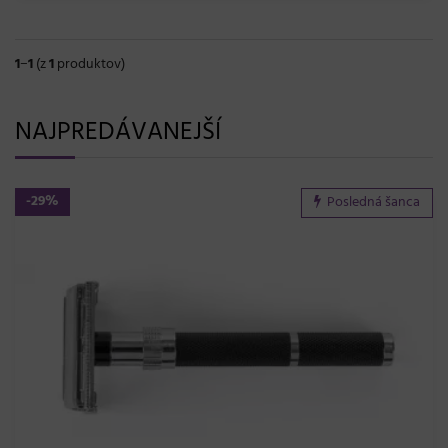
1
−
1
(z
1
produktov)
NAJPREDÁVANEJŠÍ
-29%
Posledná šanca