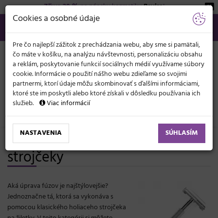
Zľava 20 %
na pánsku kozmetiku
Beviro
!
KATEGÓRIE
Cookies a osobné údaje
02/21 201 099
info@svetkadernictva.sk
Po−pia: 8−17
Všetko o nákupe
€
MENU
Pre čo najlepší zážitok z prechádzania webu, aby sme si pamätali,
čo máte v košíku, na analýzu návštevnosti, personalizáciu obsahu
a reklám, poskytovanie funkcií sociálnych médií využívame súbory
cookie. Informácie o použití nášho webu zdieľame so svojimi
partnermi, ktorí údaje môžu skombinovať s ďalšími informáciami,
ktoré ste im poskytli alebo ktoré získali v dôsledku používania ich
služieb.
Viac informácií
Holičstvo (Barber)
NASTAVENIA
SÚHLASÍM
Profesionálne žiletkové holiace
strojčeky
Aká úprava fúzov je najštýlovejšie?
Jednoznačne tá, ktorá sa vykonáva s
pomocou klasického holiaceho strojčeka