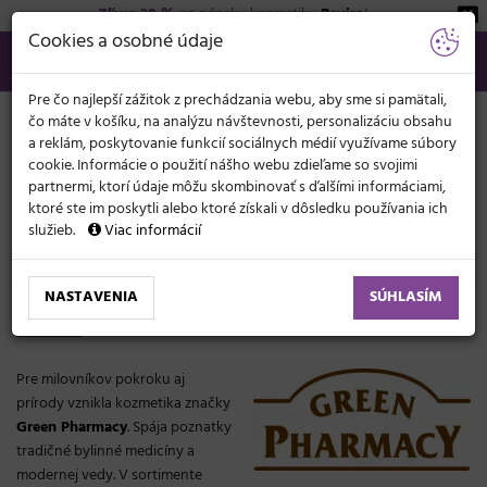
Zľava 20 %
na pánsku kozmetiku
Beviro
!
KATEGÓRIE
Cookies a osobné údaje
02/21 201 099
info@svetkadernictva.sk
Po−pia: 8−17
Všetko o nákupe
€
MENU
Pre čo najlepší zážitok z prechádzania webu, aby sme si pamätali,
čo máte v košíku, na analýzu návštevnosti, personalizáciu obsahu
a reklám, poskytovanie funkcií sociálnych médií využívame súbory
cookie. Informácie o použití nášho webu zdieľame so svojimi
partnermi, ktorí údaje môžu skombinovať s ďalšími informáciami,
ktoré ste im poskytli alebo ktoré získali v dôsledku používania ich
služieb.
Viac informácií
Značky
Green Pharmacy
NASTAVENIA
SÚHLASÍM
Green Pharmacy
Pre milovníkov pokroku aj
prírody vznikla kozmetika značky
Green Pharmacy
. Spája poznatky
tradičné bylinné medicíny a
modernej vedy. V sortimente