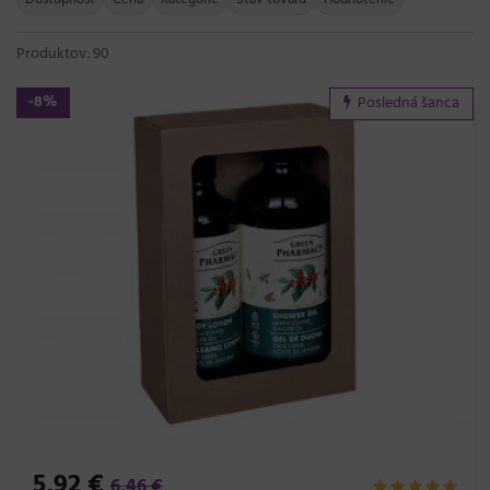
Produktov: 90
-8%
Posledná šanca
5,92 €
6,46 €