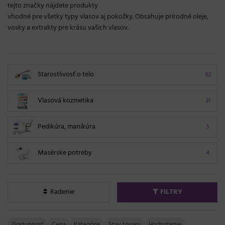
tejto značky nájdete produkty
vhodné pre všetky typy vlasov aj pokožky. Obsahuje prírodné oleje,
vosky a extrakty pre krásu vašich vlasov.
Starostlivosť o telo
62
Vlasová kozmetika
31
Pedikúra, manikúra
5
Masérske potreby
4
Radenie
FILTRY
Dostupnosť
Cena
Kategórie
Stav tovaru
Hodnotenie