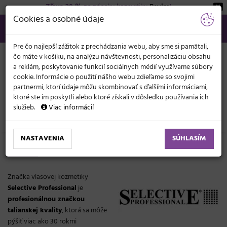
Zľava 20 %
na pánsku kozmetiku
Beviro
!
KATEGÓRIE
Cookies a osobné údaje
02/21 201 099
info@svetkadernictva.sk
Po−pia: 8−17
Všetko o nákupe
€
MENU
Pre čo najlepší zážitok z prechádzania webu, aby sme si pamätali,
čo máte v košíku, na analýzu návštevnosti, personalizáciu obsahu
a reklám, poskytovanie funkcií sociálnych médií využívame súbory
cookie. Informácie o použití nášho webu zdieľame so svojimi
partnermi, ktorí údaje môžu skombinovať s ďalšími informáciami,
ktoré ste im poskytli alebo ktoré získali v dôsledku používania ich
služieb.
Viac informácií
Značky
Selective Professional
NASTAVENIA
SÚHLASÍM
Selective Professional
Značka vlasovej kozmetiky
Selective Professional
je
profesionálnou značkou
talianskej kvality
, ktorá sa môže
pýšiť viac ako 30 rokmi