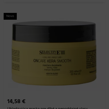
Novo
14,58 €
Uhladzujúca maska ​​pre dlhé a nepoddajné vlasy