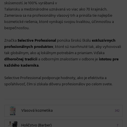
skúseností. Je 100% vyrábaná v
Taliansku a medzinárodne uznávaná vo viac ako 70 krajinách.
Zameriava sa na profesionálny vlasový trh a prináša tie najlepšie
kozmetické riešenia, ktoré vynikajú svojou kvalitou, účinnosťou a
bezpečnosťou.
Značka
Selective Professional
ponúka širokú škálu
exkluzívnych
profesionálnych produktov
, ktoré sú navrhnuté tak, aby vyhovovali
tak globálnym, ako aj lokálnym potrebám a prianiam. Vďaka
dlhoročnej tradícii
a odborným znalostiam v odbore je
istotou pre
každého kaderníka
.
Selective Professional podporuje hodnoty, ako je efektivita a
spoľahlivosť, čím si získala dôveru profesionálov po celom svete.
Vlasová kozmetika
342
Holičstvo (Barber)
7