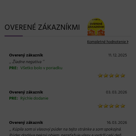
OVERENÉ ZÁKAZNÍKMI
Kompletné hodnotenie
Overený zákazník
11. 12. 2025
„
“
Žiadne negativa
PRE:
Všetko bolo v poriadku
Overený zákazník
03. 03. 2026
PRE:
Rýchle dodanie
Overený zákazník
16. 03. 2026
„
Kúpila som si vlasový púder na tejto stránke a som spokojná.
Púder dodáva pekný objem, nezaťažuje vlasy a vydrží celý deň.