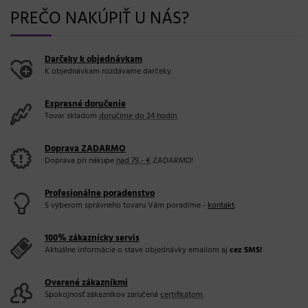
PREČO NAKÚPIŤ U NÁS?
Darčeky k objednávkam
K objednávkam rozdávame darčeky.
Expresné doručenie
Tovar skladom
doručíme do 24 hodín
.
Doprava ZADARMO
Doprava pri nákupe
nad 79,- €
ZADARMO!
Profesionálne poradenstvo
S výberom správneho tovaru Vám poradíme -
kontakt
.
100% zákaznícky servis
Aktuálne informácie o stave objednávky emailom aj
cez SMS!
Overené zákazníkmi
Spokojnosť zákazníkov zaručená
certifikátom
.