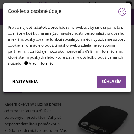
Zľava 20 %
na pánsku kozmetiku
Beviro
!
KATEGÓRIE
Cookies a osobné údaje
02/21 201 099
info@svetkadernictva.sk
Po−pia: 8−17
Všetko o nákupe
€
MENU
Pre čo najlepší zážitok z prechádzania webu, aby sme si pamätali,
čo máte v košíku, na analýzu návštevnosti, personalizáciu obsahu
a reklám, poskytovanie funkcií sociálnych médií využívame súbory
cookie. Informácie o použití nášho webu zdieľame so svojimi
partnermi, ktorí údaje môžu skombinovať s ďalšími informáciami,
ktoré ste im poskytli alebo ktoré získali v dôsledku používania ich
služieb.
Viac informácií
Elektronika
Váhy
NASTAVENIA
SÚHLASÍM
Váhy do kaderníctva a salónov
Kadernícke váhy slúži na presné
odmeranie farieb a ďalších
potrebných produktov. Váhy sú
nepostrádateľnou pomôckou v
každom kaderníctve, preto pre Vás