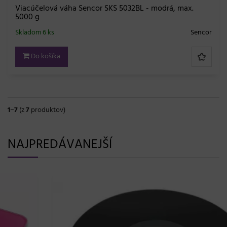
Viacúčelová váha Sencor SKS 5032BL - modrá, max.
5000 g
Skladom 6 ks
Sencor
Do košíka
1
−
7
(z
7
produktov)
NAJPREDÁVANEJŠÍ