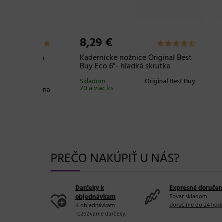
8,29 €
5,2
Higiena
Kadernícke nožnice Original Best
Kader
 x 40
Buy Eco 6"- hladká skrutka
Duko 
Skladom
Original Best Buy
Sklad
20 a viac ks
20 a v
o-Higiena
PREČO NAKÚPIŤ U NÁS?
Darčeky k
Expresné doručen
objednávkam
Tovar skladom
doručíme do 24 hod
K objednávkam
rozdávame darčeky.