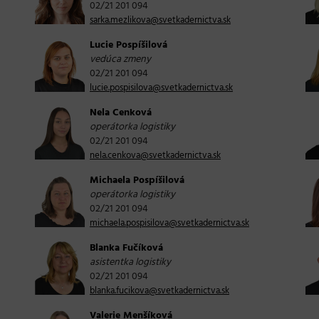
02/21 201 094
sarka.mezlikova@svetkadernictva.sk
Lucie Pospíšilová
vedúca zmeny
02/21 201 094
lucie.pospisilova@svetkadernictva.sk
Nela Cenková
operátorka logistiky
02/21 201 094
nela.cenkova@svetkadernictva.sk
Michaela Pospíšilová
operátorka logistiky
02/21 201 094
michaela.pospisilova@svetkadernictva.sk
Blanka Fučíková
asistentka logistiky
02/21 201 094
blanka.fucikova@svetkadernictva.sk
Valerie Menšíková