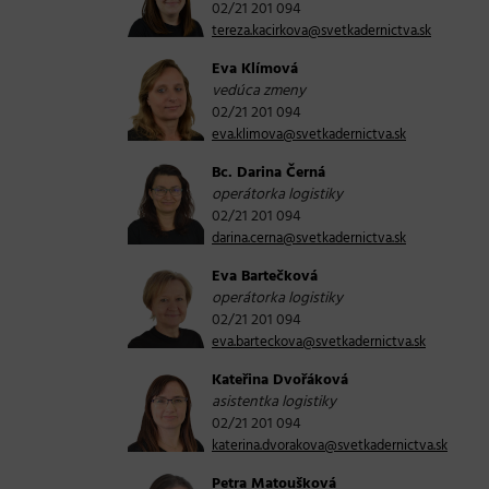
02/21 201 094
tereza.kacirkova@svetkadernictva.sk
Eva Klímová
vedúca zmeny
02/21 201 094
eva.klimova@svetkadernictva.sk
Bc. Darina Černá
operátorka logistiky
02/21 201 094
darina.cerna@svetkadernictva.sk
Eva Bartečková
operátorka logistiky
02/21 201 094
eva.barteckova@svetkadernictva.sk
Kateřina Dvořáková
asistentka logistiky
02/21 201 094
katerina.dvorakova@svetkadernictva.sk
Petra Matoušková