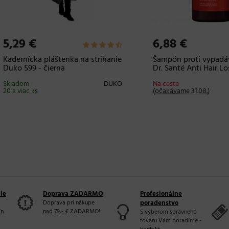
9 €
6,88 €
nícka pláštenka na strihanie
Šampón proti vypadávaniu 
599 - čierna
Dr. Santé Anti Hair Loss - 1
om
DUKO
Na ceste
Dr
iac ks
(
očakávame 31.08.
)
ie
Doprava ZADARMO
Profesionálne
Doprava pri nákupe
poradenstvo
ín
.
nad 79,- €
ZADARMO!
S výberom správneho
tovaru Vám poradíme -