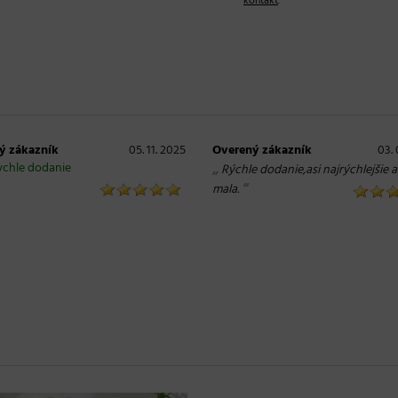
kontakt
.
ý zákazník
05. 11. 2025
Overený zákazník
03. 
ychle dodanie
„
Rýchle dodanie,asi najrýchlejšie 
“
mala.