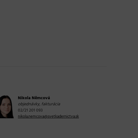
Nikola Němcová
objednávky, fakturácia
02/21 201 093
nikola.nemcova@svetkadernictva.sk