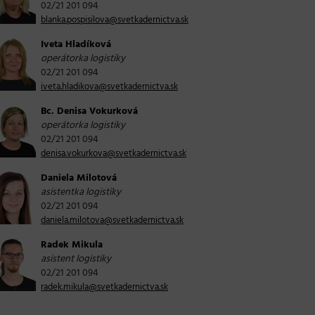
02/21 201 094
blanka.pospisilova@svetkadernictva.sk
Iveta Hladíková
operátorka logistiky
02/21 201 094
iveta.hladikova@svetkadernictva.sk
Bc. Denisa Vokurková
operátorka logistiky
02/21 201 094
denisa.vokurkova@svetkadernictva.sk
Daniela Milotová
asistentka logistiky
02/21 201 094
daniela.milotova@svetkadernictva.sk
Radek Mikula
asistent logistiky
02/21 201 094
radek.mikula@svetkadernictva.sk