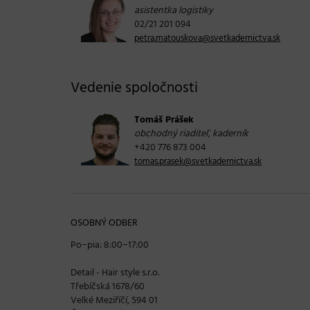
asistentka logistiky
02/21 201 094
petra.matouskova@svetkadernictva.sk
Vedenie spoločnosti
Tomáš Prášek
obchodný riaditeľ, kaderník
+420 776 873 004
tomas.prasek@svetkadernictva.sk
OSOBNÝ ODBER
Po−pia: 8:00−17:00
Detail - Hair style s.r.o.
Třebíčská 1678/60
Velké Meziříčí, 594 01