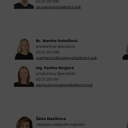
02/21 201 095
jan.suler@svetkadernictva.sk
Bc. Martina Hnízdilová
produktový špecialista
02/21 201 098
martina.hnizdilova@svetkadernictva.sk
Ing. Pavlína Skryjová
produktový špecialista
02/21 201 097
pavlina.skryjova@svetkadernictva.sk
Šárka Mezlíková
zástupca vedúceho logistiky