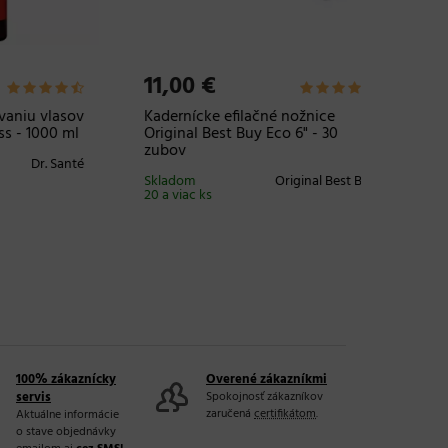
11,00 €
5,67 
vlasov
Kadernícke efilačné nožnice
Jednora
000 ml
Original Best Buy Eco 6" - 30
farbeni
zubov
. Santé
Skladom
20 a viac 
Skladom
Original Best Buy
20 a viac ks
100% zákaznícky
Overené zákazníkmi
servis
Spokojnosť zákazníkov
zaručená
certifikátom
.
Aktuálne informácie
o stave objednávky