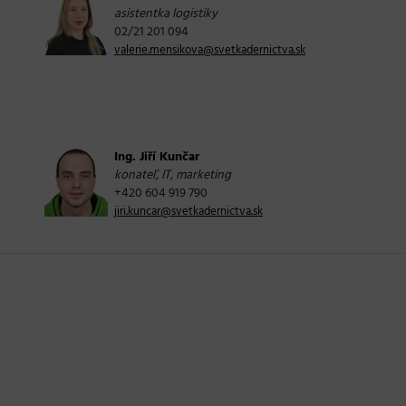
asistentka logistiky
02/21 201 094
valerie.mensikova@svetkadernictva.sk
Ing. Jiří Kunčar
konateľ, IT, marketing
+420 604 919 790
jiri.kuncar@svetkadernictva.sk