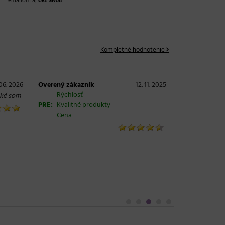
emailom aj
cez SMS!
Kompletné hodnotenie
06. 2026
Overený zákazník
12. 11. 2025
Rýchlosť
aké som
PRE:
Kvalitné produkty
Cena