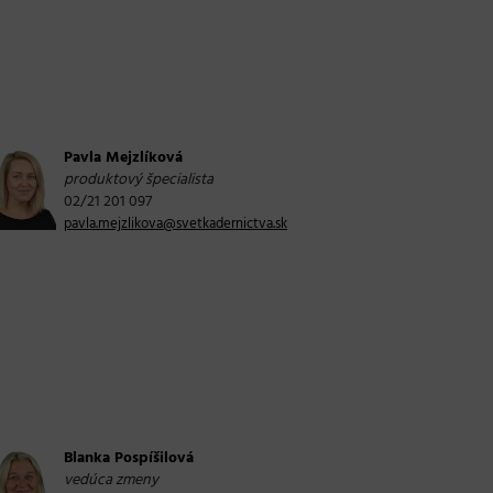
Pavla Mejzlíková
produktový špecialista
02/21 201 097
pavla.mejzlikova@svetkadernictva.sk
Blanka Pospíšilová
vedúca zmeny