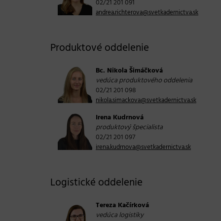
02/21 201 091
andrea.richterova@svetkadernictva.sk
Produktové oddelenie
Bc. Nikola Šimáčková
vedúca produktového oddelenia
02/21 201 098
nikola.simackova@svetkadernictva.sk
Irena Kudrnová
produktový špecialista
02/21 201 097
irena.kudrnova@svetkadernictva.sk
Logistické oddelenie
Tereza Kačírková
vedúca logistiky