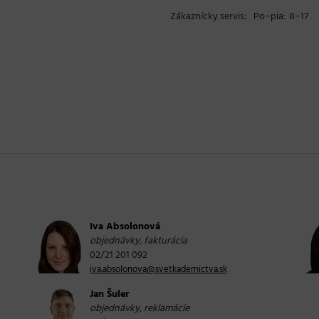
Zákaznícky servis:
Po−pia:
8−17
Iva Absolonová
objednávky, fakturácia
02/21 201 092
iva.absolonova@svetkadernictva.sk
Jan Šuler
objednávky, reklamácie