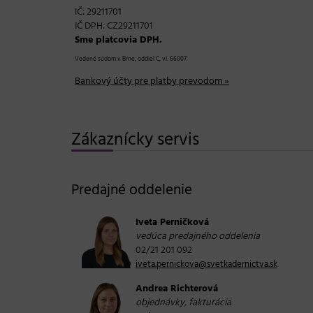
IČ: 29211701
IČ DPH: CZ29211701
Sme platcovia DPH.
Vedené súdom v Brne, oddiel C, vl. 66007.
Bankový účty pre platby prevodom »
Zákaznícky servis
Predajné oddelenie
Iveta Perničková
vedúca predajného oddelenia
02/21 201 092
iveta.pernickova@svetkadernictva.sk
Andrea Richterová
objednávky, fakturácia