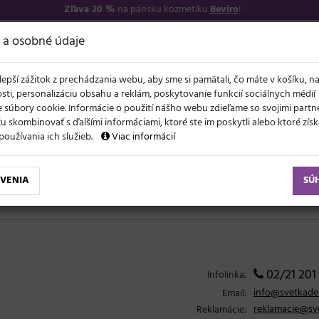
Zľava 20 %
na pánsku kozmetiku
Beviro
!
−17
O NÁS
VŠETKO O 
 a osobné údaje
lepší zážitok z prechádzania webu, aby sme si pamätali, čo máte v košíku, n
sti, personalizáciu obsahu a reklám, poskytovanie funkcií sociálnych médií
 súbory cookie. Informácie o použití nášho webu zdieľame so svojimi partne
 skombinovať s ďalšími informáciami, ktoré ste im poskytli alebo ktoré získa
NOVO
ĽAVY
LETO A VLASY
AKCIE
ZNAČKY
DARČEKY
používania ich služieb.
Viac informácií
VENIA
SÚ
02/21 201
Infolinka:
info@svetkader
Email:
reklamacie@sve
Reklamácie: