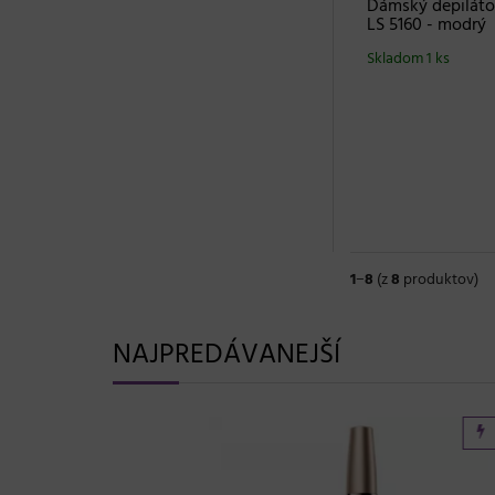
Dámský depiláto
LS 5160 - modrý
Skladom 1 ks
1
−
8
(z
8
produktov)
NAJPREDÁVANEJŠÍ