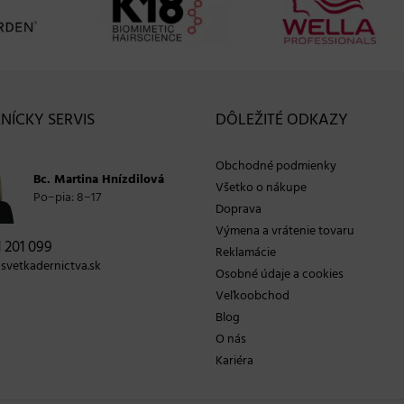
NÍCKY SERVIS
DÔLEŽITÉ ODKAZY
Obchodné podmienky
Bc. Martina Hnízdilová
Všetko o nákupe
Po−pia: 8−17
Doprava
Výmena a vrátenie tovaru
 201 099
Reklamácie
vetkadernictva.sk
Osobné údaje a cookies
Veľkoobchod
Blog
O nás
Kariéra