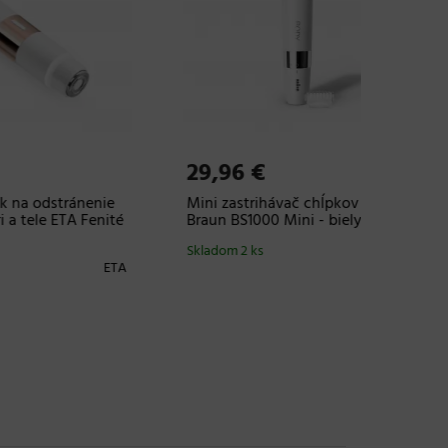
29,96 €
16,63
enie
Mini zastrihávač chĺpkov na tele
Dámsky 
Fenité
Braun BS1000 Mini - biely
Remingt
WSF4810
Skladom 2 ks
Braun
ETA
Skladom 