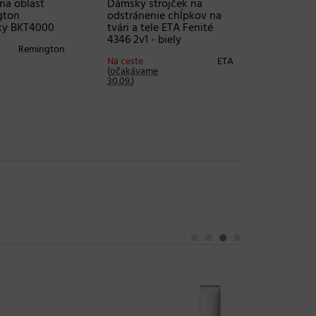
na oblasť
Dámsky strojček na
gton
odstránenie chĺpkov na
ky BKT4000
tvári a tele ETA Fenité
4346 2v1 - biely
Remington
Na ceste
ETA
(
očakávame
30.09.
)