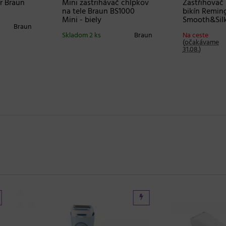
r Braun
Mini zastrihávač chĺpkov
Zastřihovač 
na tele Braun BS1000
bikín Remin
Mini - biely
Smooth&Sil
Braun
Skladom 2 ks
Braun
Na ceste
(
očakávame
31.08.
)