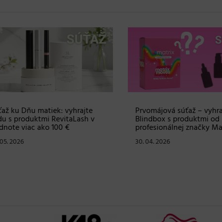
 ku Dňu matiek: vyhrajte
Prvomájová súťaž – vyhrajt
s produktmi RevitaLash v
Blindbox s produktmi od
te viac ako 100 €
profesionálnej značky Matri
. 2026
30. 04. 2026