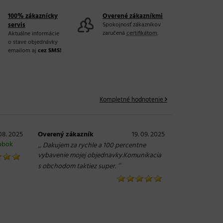
100% zákaznícky
Overené zákazníkmi
servis
Spokojnosť zákazníkov
zaručená
certifikátom
.
Aktuálne informácie
o stave objednávky
emailom aj
cez SMS!
Kompletné hodnotenie
08. 2025
Overený zákazník
19. 09. 2025
robok
„
Dakujem za rychle a 100 percentne
vybavenie mojej objednavky.Komunikacia
“
s obchodom taktiez super.