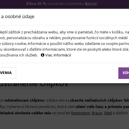
Zľava 20 %
na pánsku kozmetiku
Beviro
!
−17
O NÁS
VŠETKO O 
 a osobné údaje
lepší zážitok z prechádzania webu, aby sme si pamätali, čo máte v košíku, n
sti, personalizáciu obsahu a reklám, poskytovanie funkcií sociálnych médií
 súbory cookie. Informácie o použití nášho webu zdieľame so svojimi partne
 skombinovať s ďalšími informáciami, ktoré ste im poskytli alebo ktoré získa
NOVO
ĽAVY
LETO A VLASY
AKCIE
ZNAČKY
DARČEKY
používania ich služieb.
Viac informácií
VENIA
SÚ
odstránenie chĺpkov
pri
odstraňovaní chĺpkov
. Vďaka nim sa
zbavíte nežiaducich chĺpkov ľah
žky. Vyberte si šikovnú pomôcku, ktorá vám
ušetrí veľa času a prinesie p
ôkladné oholenie celého tela
od značiek
Remington
,
Braun
,
Sibel
a ďalších.