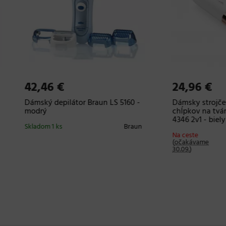
46 €
24,96 €
ý depilátor Braun LS 5160 -
Dámsky strojček na odstrán
ý
chĺpkov na tvári a tele ETA 
4346 2v1 - biely
m 1 ks
Braun
Na ceste
(
očakávame
30.09.
)