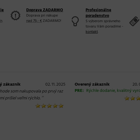
ie
Doprava ZADARMO
Profesionálne
Doprava pri nákupe
poradenstvo
ín
.
nad 79,- €
ZADARMO!
S výberom správneho
tovaru Vám poradíme -
kontakt
.
ý zákazník
02. 11. 2025
Overený zákazník
20. 
PRE:
Rýchle dodanie, kvalitný vy
hode som nakupovala po prvý raz
“
mi prišiel veľmi rýchlo.