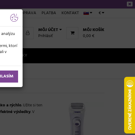
NÁKUPE
DOPRAVA
PLATBA
KONTAKT
€
MÔJ ÚČET
MÔJ KOŠÍK
a analýzu
Prihlásiť
0,00 €
rmi, ktorí
li v
NOVINKY
HLASÍM
ko a rýchlo
. Užite si ten
erfektné výsledky
. V