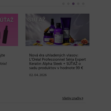
e
Nová éra uhladených vlasov:
Objem, 
L’Oréal Professionnel Séria Expert
vlasy – 
x!
Keratin Alpha Sleek + SÚŤAŽ o
Grow Fu
sadu produktov v hodnote 99 €
24. 03. 2
02. 04. 2026
Všetky značky