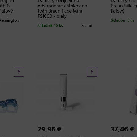
trojček
Dámsky strojček na
Dámsky holia
th &
odstránenie chĺpkov na
Braun Silk-ép
fialový
tvári Braun Face Mini
fialový
FS1000 - biely
Remington
Skladom 5 ks
Skladom 10 ks
Braun
29,96 €
37,46 €