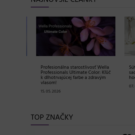
Shampoo:
Profesionálna starostlivosť Wella
Súťaž
ovej
Professionals Ultimate Color: Kľúč
sadu 
istú
k dlhotrvajúcej farbe a zdravým
hodno
vlasom!
07. 05
15. 05. 2026
TOP ZNAČKY