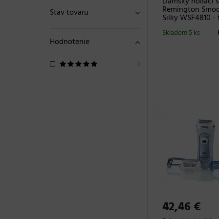
Dámsky holiaci s
Remington Smoo
Stav tovaru
Silky WSF4810 - 
Skladom 5 ks
Hodnotenie
3
42,46 €