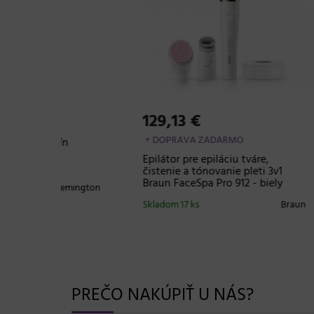
129,13 €
42,
+ DOPRAVA ZADARMO
ín
Dámsk
y
modr
Epilátor pre epiláciu tváre,
čistenie a tónovanie pleti 3v1
Sklado
Braun FaceSpa Pro 912 - biely
emington
Skladom 17 ks
Braun
PREČO NAKÚPIŤ U NÁS?