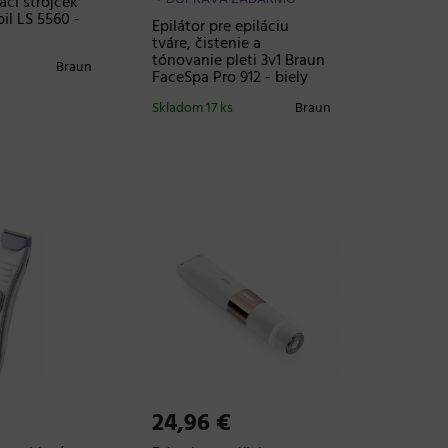
ci strojček
il LS 5560 -
Epilátor pre epiláciu
tváre, čistenie a
tónovanie pleti 3v1 Braun
Braun
FaceSpa Pro 912 - biely
Skladom 17 ks
Braun
24,96 €