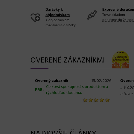
Darčeky k
Expresné doručen
objednávkam
Tovar skladom
doručíme do 24 hod
K objednávkam
rozdávame darčeky.
OVERENÉ ZÁKAZNÍKMI
Overený zákazník
15. 02. 2026
Overen
Celková spokojnosť s produktom a
„
V obc
PRE:
rýchlosťou dodania.
a tovar 
NAJNOVŠIE ČLÁNKY