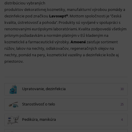
distribúciou vybraných
produktov dekoratívnej kozmetiky, manufakturní výrobou pomády a
dezinfekcie pod značkou
Lavosept®
. Mottom spoločnosti je "česká
kvalita, ústretovosť a pohoda". Produkty sú vyvíjané v spolupráci s
renomovanými európskymi laboratóriami. Kvalita zodpovedá všetkým
prísnym požiadavkám a normám platným v EÚ kladeným na
kozmetické a farmaceutické výrobky.
Amoené
zaisťuje sortiment
rúžov, lakov na nechty, odlakovačov, regeneračných olejov na
nechty, pomád na pery, kozmetické vazelíny a dezinfekcie kože aj
priestorov.
Upratovanie, dezinfekcia
30
Starostlivosť o telo
25
Pedikúra, manikúra
4