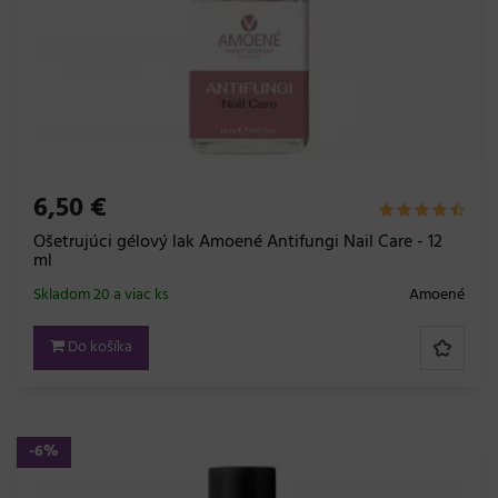
6,50 €
Ošetrujúci gélový lak Amoené Antifungi Nail Care - 12
ml
Skladom 20 a viac ks
Amoené
Do košíka
-6%