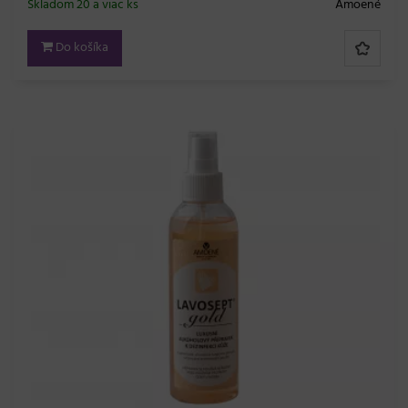
Skladom 20 a viac ks
Amoené
Do košíka