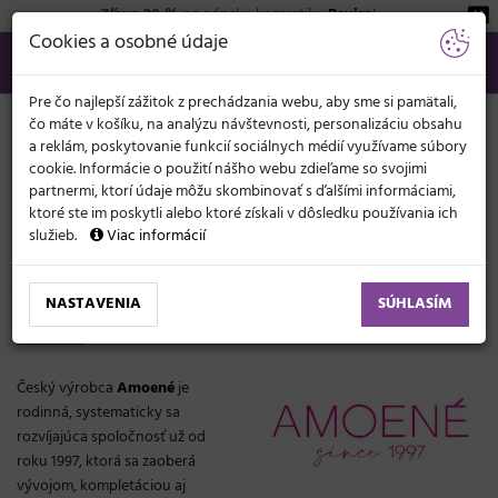
Zľava 20 %
na pánsku kozmetiku
Beviro
!
KATEGÓRIE
Cookies a osobné údaje
02/21 201 099
info@svetkadernictva.sk
Po−pia: 8−17
Všetko o nákupe
€
MENU
Pre čo najlepší zážitok z prechádzania webu, aby sme si pamätali,
čo máte v košíku, na analýzu návštevnosti, personalizáciu obsahu
a reklám, poskytovanie funkcií sociálnych médií využívame súbory
cookie. Informácie o použití nášho webu zdieľame so svojimi
partnermi, ktorí údaje môžu skombinovať s ďalšími informáciami,
ktoré ste im poskytli alebo ktoré získali v dôsledku používania ich
služieb.
Viac informácií
Značky
Amoené
NASTAVENIA
SÚHLASÍM
Amoené
Český výrobca
Amoené
je
rodinná, systematicky sa
rozvíjajúca spoločnosť už od
roku 1997, ktorá sa zaoberá
vývojom, kompletáciou aj