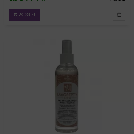
Skladom 20 a viac ks
Amoené
Do košíka