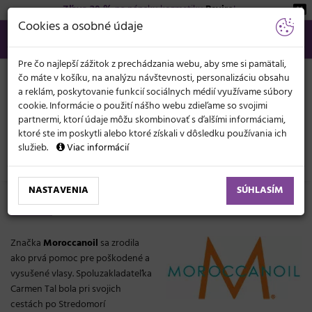
Zľava 20 %
na pánsku kozmetiku
Beviro
!
KATEGÓRIE
Cookies a osobné údaje
02/21 201 099
info@svetkadernictva.sk
Po−pia: 8−17
Všetko o nákupe
€
MENU
Pre čo najlepší zážitok z prechádzania webu, aby sme si pamätali,
čo máte v košíku, na analýzu návštevnosti, personalizáciu obsahu
a reklám, poskytovanie funkcií sociálnych médií využívame súbory
cookie. Informácie o použití nášho webu zdieľame so svojimi
partnermi, ktorí údaje môžu skombinovať s ďalšími informáciami,
ktoré ste im poskytli alebo ktoré získali v dôsledku používania ich
služieb.
Viac informácií
Značky
Moroccanoil
NASTAVENIA
SÚHLASÍM
Moroccanoil
Značka
Moroccanoil
sa zrodila
ako prvá pomoc pre poškodené a
vysušené vlasy. Spoluzakladateľka
Carmen Tal bola pri svojich
cestách po Stredomorí