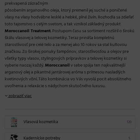
prekvapená zázračným
pôsobením arganového oleja, ktorý premenil jej suché a poničené
vlasy na vlasy hodvábne lesklé a hebké, plné živín. Rozhodla sa zdieľať
toto tajomstvo s celým svetom, a tak vznikol základný produkt
Moroccanoil Treatment
. Postupom času sa sortiment rozšíril o širokú
škálu vlasovej a telovej kozmetiky. Teraz prináša kompletnú
starostlivosť pre celé telo a za menej ako 10 rokov sa stal kultovou
značkou. Zo širokej ponuky šampónov, starostlivosťou a olejov pre
všetky typy vlasov, stylingových prípravkov a telovej kozmetiky si
vyberie naozaj každý.
Moroccanoil
v sebe spája ten najkvalitnejší
arganový olej a pikantné jantárovej aróma s prímesou nasladlých
kvetinových vôní. Táto kombinácia vo Vás vyvolá pocit absolútneho
uvoľnenia a relaxácie s nádychom skutočného luxusu.
zobraziť viac
Vlasová kozmetika
120
Kadernícke potreby
5