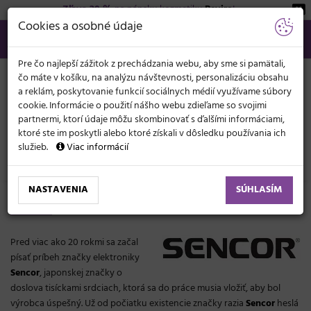
Zľava 20 %
na pánsku kozmetiku
Beviro
!
KATEGÓRIE
Cookies a osobné údaje
02/21 201 099
info@svetkadernictva.sk
Po−pia: 8−17
Všetko o nákupe
€
MENU
Pre čo najlepší zážitok z prechádzania webu, aby sme si pamätali,
čo máte v košíku, na analýzu návštevnosti, personalizáciu obsahu
a reklám, poskytovanie funkcií sociálnych médií využívame súbory
cookie. Informácie o použití nášho webu zdieľame so svojimi
partnermi, ktorí údaje môžu skombinovať s ďalšími informáciami,
ktoré ste im poskytli alebo ktoré získali v dôsledku používania ich
služieb.
Viac informácií
Značky
Sencor
NASTAVENIA
SÚHLASÍM
Sencor
Pred viac ako 20 rokmi sa začal
písať príbeh značky elektroniky
Sencor
, japonskej značky o
doslova tisíckami srdciach, ktorá sa do práce musia vložiť, aby bol
výrobca úspešný. Už od počiatku existencie značky razia
Sencor
heslá