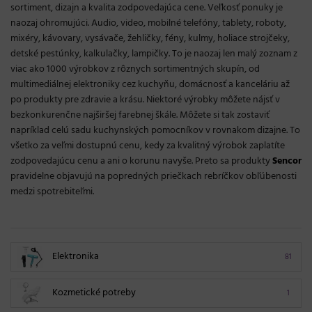
sortiment, dizajn a kvalita zodpovedajúca cene. Veľkosť ponuky je
naozaj ohromujúci. Audio, video, mobilné telefóny, tablety, roboty,
mixéry, kávovary, vysávače, žehličky, fény, kulmy, holiace strojčeky,
detské pestúnky, kalkulačky, lampičky. To je naozaj len malý zoznam z
viac ako 1000 výrobkov z rôznych sortimentných skupín, od
multimediálnej elektroniky cez kuchyňu, domácnosť a kanceláriu až
po produkty pre zdravie a krásu. Niektoré výrobky môžete nájsť v
bezkonkurenčne najširšej farebnej škále. Môžete si tak zostaviť
napríklad celú sadu kuchynských pomocníkov v rovnakom dizajne. To
všetko za veľmi dostupnú cenu, kedy za kvalitný výrobok zaplatíte
zodpovedajúcu cenu a ani o korunu navyše. Preto sa produkty
Sencor
pravidelne objavujú na popredných priečkach rebríčkov obľúbenosti
medzi spotrebiteľmi.
Elektronika
81
Kozmetické potreby
1