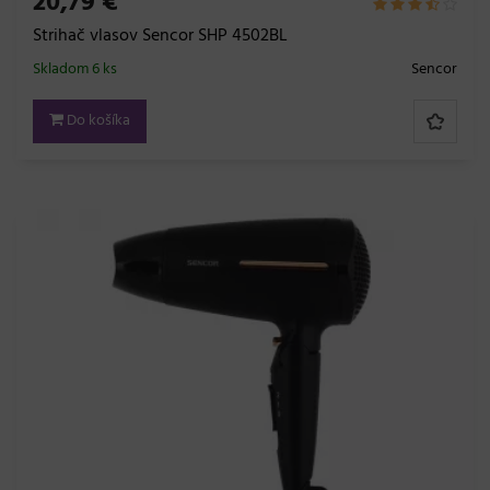
20,79 €
Strihač vlasov Sencor SHP 4502BL
Skladom 6 ks
Sencor
Do košíka