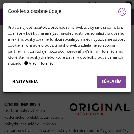
Zľava 20 %
na pánsku kozmetiku
Beviro
!
KATEGÓRIE
Cookies a osobné údaje
02/21 201 099
info@svetkadernictva.sk
Po−pia: 8−17
Všetko o nákupe
€
MENU
Pre čo najlepší zážitok z prechádzania webu, aby sme si pamätali,
čo máte v košíku, na analýzu návštevnosti, personalizáciu obsahu
a reklám, poskytovanie funkcií sociálnych médií využívame súbory
cookie. Informácie o použití nášho webu zdieľame so svojimi
partnermi, ktorí údaje môžu skombinovať s ďalšími informáciami,
ktoré ste im poskytli alebo ktoré získali v dôsledku používania ich
služieb.
Viac informácií
Značky
Original Best Buy
NASTAVENIA
SÚHLASÍM
Original Best Buy
Original Best Buy
je
profesionálny výrobca
kaderníckeho elektra, zariadení a
nábytku pre salóny. Cieľovou
skupinou výrobca sú profesionálny kaderníci, kaderníčky, kozmetičky