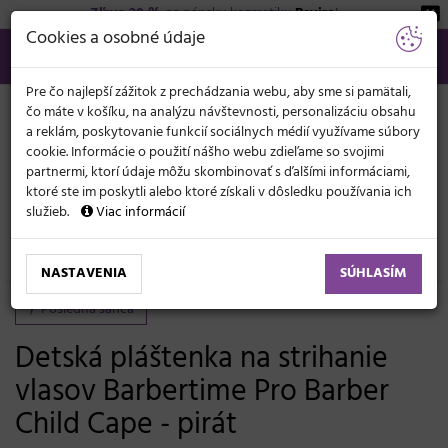
Zľava 20 %
na pánsku kozmetiku
Beviro
!
KATEGÓRIE
Cookies a osobné údaje
02/21 201 099
info@svetkadernictva.sk
Po−pia: 8−17
Všetko o nákupe
€
MENU
Pre čo najlepší zážitok z prechádzania webu, aby sme si pamätali,
čo máte v košíku, na analýzu návštevnosti, personalizáciu obsahu
a reklám, poskytovanie funkcií sociálnych médií využívame súbory
cookie. Informácie o použití nášho webu zdieľame so svojimi
partnermi, ktorí údaje môžu skombinovať s ďalšími informáciami,
ktoré ste im poskytli alebo ktoré získali v dôsledku používania ich
služieb.
Viac informácií
Kadernícke potreby
Pláštenky, zástery
Pláštenky
Pláštenky pre deti
NASTAVENIA
SÚHLASÍM
Posledná šanca
Detská pláštenka na strihanie
vlasov Barbertime Pro Barber
Child Cape - pirát