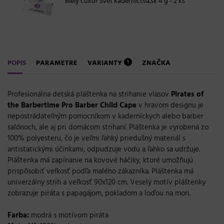
Biely cukor Svet kaderníctva.sk 4 g - 2 ks
POPIS
PARAMETRE
VARIANTY
ZNAČKA
1
Profesionálna detská pláštenka na strihanie vlasov
Pirates of
the Barbertime Pro Barber Child Cape
v hravom designu je
nepostrádateľným pomocníkom v kaderníckych alebo barber
salónoch, ale aj pri domácom strihaní. Pláštenka je vyrobená zo
100% polyesteru, čo je veľmi ľahký priedušný materiál s
antistatickými účinkami, odpudzuje vodu a ľahko sa udržuje.
Pláštenka má zapínanie na kovové háčiky, ktoré umožňujú
prispôsobiť veľkosť podľa malého zákazníka. Pláštenka má
univerzálny strih a veľkosť 90x120 cm. Veselý motív pláštenky
zobrazuje piráta s papagájom, pokladom a loďou na mori.
Farba:
modrá s motívom piráta