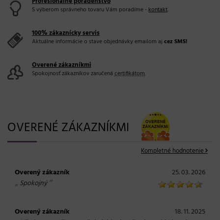
Profesionálne poradenstvo
S výberom správneho tovaru Vám poradíme -
kontakt
.
100% zákaznícky servis
Aktuálne informácie o stave objednávky emailom aj
cez SMS!
Overené zákazníkmi
Spokojnosť zákazníkov zaručená
certifikátom
.
OVERENÉ ZÁKAZNÍKMI
Kompletné hodnotenie
Overený zákazník
25. 03. 2026
„
“
Spokojný
Overený zákazník
18. 11. 2025