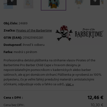
Obj.číslo:
24689
Značka:
Pirates of the Barbertime
GTIN (EAN):
2516251610281
Dostupnosť:
ihneď k odberu
Farba:
modrá s pirátom
Profesionálna detská pláštenka na strihanie vlasov Pirates of the
Barbertime Pro Barber Child Cape v hravom designu je
nepostrádateľným pomocníkom v kaderníckych alebo barber
salónoch, ale aj pri domácom strihaní. Pláštenka je vyrobená zo 100%
polyesteru, čo je veľmi ľahký priedušný materiál s antistatickými
účinkami, odpudzuje vodu a ľahko sa udrž...
viac »
12,46 €
Cena s DPH :
10,30 €
Cena bez DPH :