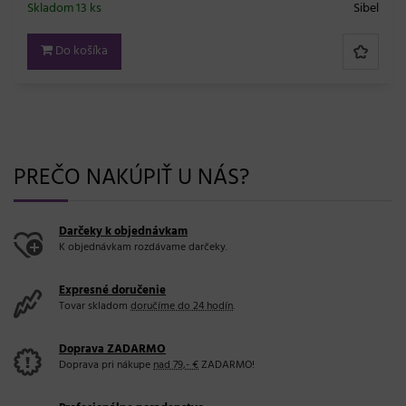
Sibel
PREČO NAKÚPIŤ U NÁS?
Darčeky k objednávkam
K objednávkam rozdávame darčeky.
Expresné doručenie
Tovar skladom
doručíme do 24 hodín
.
Doprava ZADARMO
Doprava pri nákupe
nad 79,- €
ZADARMO!