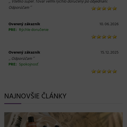
„
Všetko super. Tovar veľmi rýchlo doručený po objednaní.
“
Odporúčam
Overený zákazník
10. 06. 2026
PRE:
Rýchle doručenie
Overený zákazník
15. 12. 2025
„
“
Odporúčam
PRE:
Spokojnosť
NAJNOVŠIE ČLÁNKY
BLONDME prichádza s novou érou blond: lesk, glow