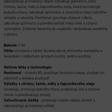
zabezpečuje prirodzený objem. Obsahuje jedinečnú zmes
citrónu, šalvie, mäty a čajovníkového oleja, ktorá revitalizuje
pokožku hlavy, zabraňuje splihnutiu a zanecháva vlasy viditeľne
silnejšie a zdravšie. Panthenol spevňuje vlasové vlákno,
zabraňuje splihnutiu a pomáha udržať vlasy silné a zdravo
vyzerajúce. Zloženie šampónu je vegánske, neobsahuje parabény
a gluten.
Balenie:
7 ml
Vôňa:
citrusová s tónmi divokej šalvie, drveného rozmarínu a
levandule s nádychom jemných kvetín, ambry a pižma
Aktívne látky a technológie:
Panthenol
- vitamín B5; posilňuje štruktúru vlasov, zvyšuje ich
odolnosť a dodáva pružnosť
Výťažky z citrónu, šalvie, mäty a čajovníkového oleja
-
osviežujú, stimulujú pokožku hlavy, podporujú silu a zdravie
vlasov a povzbudzujú zmysly
Zahusťovacie zložky
- pridávajú vlasom objem, plnosť a
zabezpečujú prirodzený vzhľad