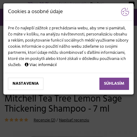
Zľava 20 %
na pánsku kozmetiku
Beviro
!
KATEGÓRIE
Cookies a osobné údaje
02/21 201 099
info@svetkadernictva.sk
Po−pia: 8−17
Všetko o nákupe
€
MENU
Pre čo najlepší zážitok z prechádzania webu, aby sme si pamätali,
čo máte v košíku, na analýzu návštevnosti, personalizáciu obsahu
a reklám, poskytovanie funkcií sociálnych médií využívame súbory
cookie. Informácie o použití nášho webu zdieľame so svojimi
partnermi, ktorí údaje môžu skombinovať s ďalšími informáciami,
ktoré ste im poskytli alebo ktoré získali v dôsledku používania ich
služieb.
Viac informácií
Vlasová kozmetika
Šampóny
Bez vitality a objemu
NASTAVENIA
SÚHLASÍM
Šampón pre objem vlasov Paul
Mitchell Tea Tree Lemon Sage
Thickening Shampoo - 7 ml
Recenzie (
2
)
/
Napísať recenziu