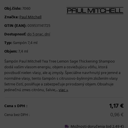
Obj.číslo:
7060
Značka:
Paul Mitchell
GTIN (EAN):
009531141725
Dostupnosť:
do 5 prac. dní
Typ:
šampón 7,4 ml
Objem:
7,4 ml
Šampón Paul Mitchell Tea Tree Lemon Sage Thickening Shampoo
dodá vašim vlasom energiu, objem a osviežujúcu vôňu, ktorá
povzbudí nielen vlasy, ale aj zmysly. Špeciálne navrhnutý pre jemné a
normálne vlasy, tento šampón s citrusovo-bylinným zložením vlasy
šetrne čistí, posilňuje a zabezpečuje prirodzený objem. Obsahuje
jedinečnú zmes citrónu, šalvie,...
viac »
1,17 €
Cena s DPH :
0,96 €
Cena bez DPH :
Možnosti doručenia (od 2,49 €)