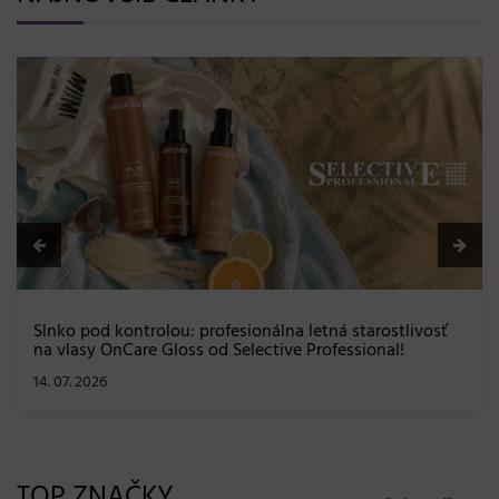
BLONDME prichádz
efekt a maximálna
08. 06. 2026
u: profesionálna letná starostlivosť
oss od Selective Professional!
TOP ZNAČKY