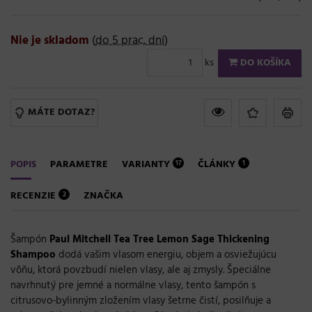
Nie je skladom
(
do 5 prac. dní
)
ks
DO KOŠÍKA
MÁTE DOTAZ?
POPIS
PARAMETRE
VARIANTY
ČLÁNKY
17
1
RECENZIE
ZNAČKA
2
Šampón
Paul Mitchell Tea Tree Lemon Sage Thickening
Shampoo
dodá vašim vlasom energiu, objem a osviežujúcu
vôňu, ktorá povzbudí nielen vlasy, ale aj zmysly. Špeciálne
navrhnutý pre jemné a normálne vlasy, tento šampón s
citrusovo-bylinným zložením vlasy šetrne čistí, posilňuje a