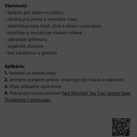
Vlastnosti:
- šampón pre objem a vitalitu
- ideálny pre jemné a normálne vlasy
- zanecháva vlasy čisté, silné a zdravo vyzerajúce
- posilňuje a revitalizuje vlasové vlákna
- zabraňuje splihnutiu
- vegánske zloženie
- bez parabénov a glutenu
Aplikácia:
1.
Naneste na mokré vlasy.
2.
Jemnými pohybmi prstov vmasírujte do vlasov a napeníte.
3.
Vlasy dôkladne opláchnite.
4.
Pokračujte kondicionérom
Paul Mitchell Tea Tree Lemon Sage
Thickening Conditioner
.