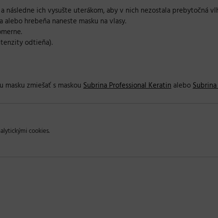
a následne ich vysušte uterákom, aby v nich nezostala prebytočná vlh
a alebo hrebeňa naneste masku na vlasy.
omerne.
tenzity odtieňa).
cu masku zmiešať s maskou
Subrina Professional Keratin
alebo
Subrina
alytickými cookies.