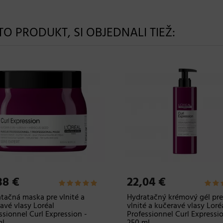
NTO PRODUKT, SI OBJEDNALI TIEŽ:
38 €
22,04 €
tačná maska pre vlnité a
Hydratačný krémový gél pre
avé vlasy Loréal
vlnité a kučeravé vlasy Loré
ssionnel Curl Expression -
Professionnel Curl Expressio
ml
250 ml