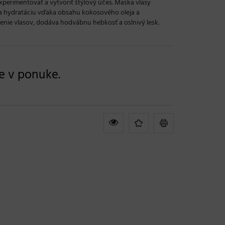
perimentovať a vytvoriť štýlový účes. Maska vlasy
 a hydratáciu vďaka obsahu kokosového oleja a
enie vlasov, dodáva hodvábnu hebkosť a oslnivý lesk.
je v ponuke.