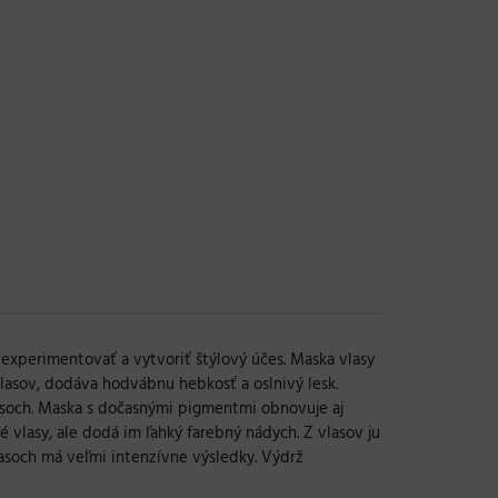
xperimentovať a vytvoriť štýlový účes. Maska vlasy
lasov, dodáva hodvábnu hebkosť a oslnivý lesk.
lasoch. Maska s dočasnými pigmentmi obnovuje aj
é vlasy, ale dodá im ľahký farebný nádych. Z vlasov ju
lasoch má veľmi intenzívne výsledky. Výdrž