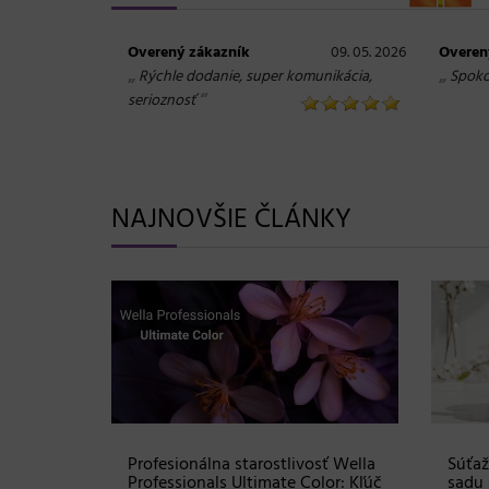
Overený zákazník
09. 05. 2026
Overen
„
„
Rýchle dodanie, super komunikácia,
Spoko
“
serioznosť
NAJNOVŠIE ČLÁNKY
Shampoo:
Profesionálna starostlivosť Wella
Súťaž
ovej
Professionals Ultimate Color: Kľúč
sadu 