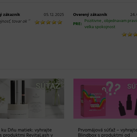
ý zákazník
05. 12. 2025
Overený zákazník
24.
“
Pozitivne , objednavam pravi
jnosť, tovar ok
PRE:
velka spokojnost
 ku Dňu matiek: vyhrajte
Prvomájová súťaž – vyhrajt
s produktmi RevitaLash v
Blindbox s produktmi od