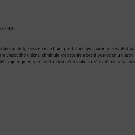
5/0, 4/0
dodáva im lesk, zároveň ich chráni pred slnečným žiarením a vyblednu
a vlasového vlákna, eliminuje krepatenie a bráni poškodeniu vlasov
H fixuje pigmenty vo vnútri vlasového vlákna a zároveň uzatvára vlaso