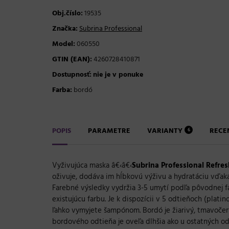
Obj.číslo:
19535
Značka:
Subrina Professional
Model:
060550
GTIN (EAN):
4260728410871
Dostupnosť:
nie je v ponuke
Farba:
bordó
POPIS
PARAMETRE
VARIANTY
RECE
6
Vyživujúca maska â€‹â€‹
Subrina Professional Refre
oživuje, dodáva im hĺbkovú výživu a hydratáciu vďak
Farebné výsledky vydržia 3-5 umytí podľa pôvodnej f
existujúcu farbu. Je k dispozícii v 5 odtieňoch (plati
ľahko vymyjete šampónom. Bordó je žiarivý, tmavočerv
bordového odtieňa je oveľa dlhšia ako u ostatných od