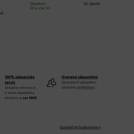
Skladom
Dr. Santé
20 a viac ks
el
100% zákaznícky
Overené zákazníkmi
servis
Spokojnosť zákazníkov
zaručená
certifikátom
.
Aktuálne informácie
o stave objednávky
emailom aj
cez SMS!
Kompletné hodnotenie