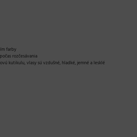
tím farby
 počas rozčesávania
vú kutikulu, vlasy sú vzdušné, hladké, jemné a lesklé