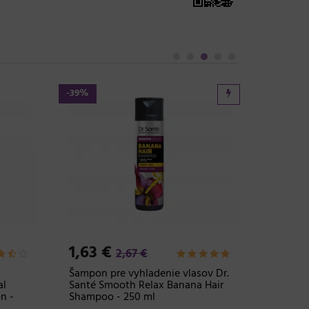
-39%
-6%
8,42
Farba n
Professi
5-88 sv
Skladom 
1,63 €
2,67 €
Šampon pre vyhladenie vlasov Dr.
al
Santé Smooth Relax Banana Hair
n -
Shampoo - 250 ml