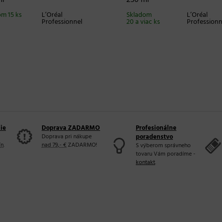
m 15 ks
L’Oréal
Skladom
L’Oréal
Professionnel
20 a viac ks
Professionn
ie
Doprava ZADARMO
Profesionálne
Doprava pri nákupe
poradenstvo
ín
.
nad 79,- €
ZADARMO!
S výberom správneho
tovaru Vám poradíme -
kontakt
.