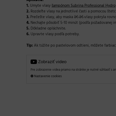
Aplikácia:
1.
Umyte vlasy
šampónom Subrina Professional Hydro
2.
Rozdeľte vlasy na jednotlivé časti a pomocou štetc
3.
Prečešte vlasy, aby maska â€‹â€‹vlasy pokryla rovn
4.
Nechajte pôsobiť 5-10 minút (podľa požadovanej in
5.
Dôkladne opláchnite.
6.
Upravte vlasy podľa potreby.
Tip:
Ak túžite po pastelovom odtieni, môžete farbia
Zobraziť video
Pre zobrazenie videa priamo na stránke je nutné súhlasiť s an
Nastavenie cookies