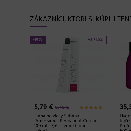
ZÁKAZNÍCI, KTORÍ SI KÚPILI TE
-10%
31.08.
5,79 €
35,
6,46 €
Black
Farba na vlasy Subrina
Hydra
000 ml
Professional Permanent Colour
kučer
100 ml - 7/6 stredne blond -
Profe
ofessional
fialová
500 