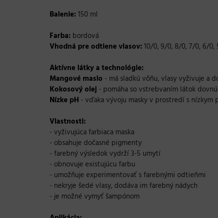
Balenie:
150 ml
Farba:
bordová
Vhodná pre odtiene vlasov:
10/0, 9/0, 8/0, 7/0, 6/0, 
Aktívne látky a technológie:
Mangové maslo
- má sladkú vôňu, vlasy vyživuje a 
Kokosový olej
- pomáha so vstrebvaním látok dovnútr
Nízke pH
- vďaka vývoju masky v prostredí s nízkym p
Vlastnosti:
- vyživujúca farbiaca maska
- obsahuje dočasné pigmenty
- farebný výsledok vydrží 3-5 umytí
- obnovuje existujúcu farbu
- umožňuje experimentovať s farebnými odtieňmi
- nekryje šedé vlasy, dodáva im farebný nádych
- je možné vymyť šampónom