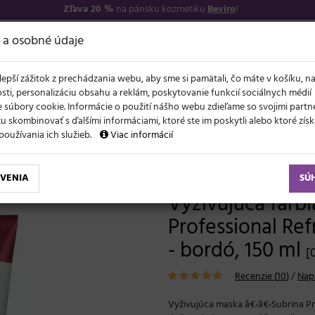
Zľava 20 %
na pánsku kozmetiku
Beviro
!
−17
O NÁS
VŠETKO O 
 a osobné údaje
lepší zážitok z prechádzania webu, aby sme si pamätali, čo máte v košíku, n
sti, personalizáciu obsahu a reklám, poskytovanie funkcií sociálnych médií
 súbory cookie. Informácie o použití nášho webu zdieľame so svojimi partne
 skombinovať s ďalšími informáciami, ktoré ste im poskytli alebo ktoré získa
NOVO
ĽAVY
LETO A VLASY
AKCIE
ZNAČKY
DARČEKY
používania ich služieb.
Viac informácií
ace masky a tonery
Vyživujúca farbiaca maska Subrina Professional Refresh Colour Mask B
VENIA
SÚ
Vyživujúca farb
Professional Re
- bordó, 150 ml
[
Recenzie (
10
)
/
Napí
Vyživujúca maska â€‹â€‹Subrina P