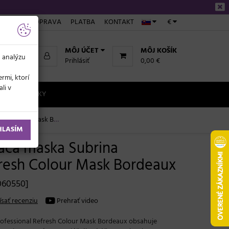
NÁKUPE
DOPRAVA
PLATBA
KONTAKT
€
MÔJ ÚČET
MÔJ KOŠÍK
a analýzu
Prihlásiť
0,00 €
rmi, ktorí
li v
NOVINKY
ordeaux - bordó, 150 ml
HLASÍM
iaca maska Subrina
fresh Colour Mask Bordeaux
060550]
sať recenziu
Prehrať video
rofessional Refresh Colour Mask Bordeaux obsahuje