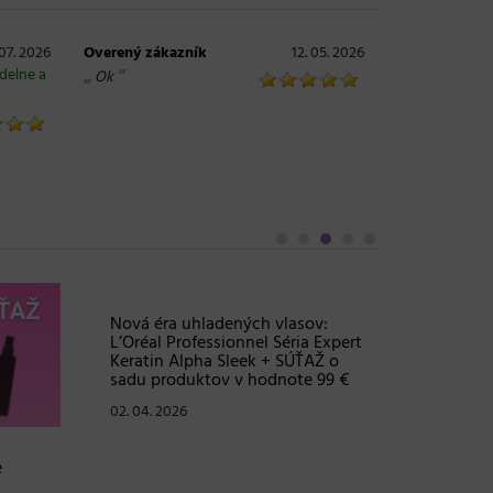
 07. 2026
Overený zákazník
12. 05. 2026
delne a
„
“
Ok
Objem, 
vlasy – 
Grow Fu
24. 03. 2
e
Nová éra uhladených vlasov:
L’Oréal Professionnel Séria Expert