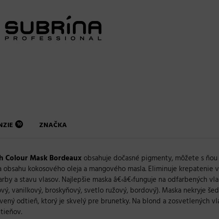
NZIE
ZNAČKA
10
sh Colour Mask Bordeaux
obsahuje dočasné pigmenty, môžete s ňou e
a obsahu kokosového oleja a mangového masla. Eliminuje krepatenie v
arby a stavu vlasov. Najlepšie maska â€‹â€‹funguje na odfarbených v
nový, vanilkový, broskyňový, svetlo ružový, bordový). Maska nekryje šed
ený odtieň, ktorý je skvelý pre brunetky. Na blond a zosvetlených v
tieňov.