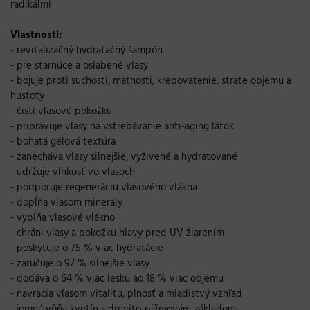
radikálmi
Vlastnosti:
- revitalizačný hydratačný šampón
- pre starnúce a oslabené vlasy
- bojuje proti suchosti, matnosti, krepovatenie, strate objemu a
hustoty
- čistí vlasovú pokožku
- pripravuje vlasy na vstrebávanie anti-aging látok
- bohatá gélová textúra
- zanecháva vlasy silnejšie, vyživené a hydratované
- udržuje vlhkosť vo vlasoch
- podporuje regeneráciu vlasového vlákna
- dopĺňa vlasom minerály
- vypĺňa vlasové vlákno
- chráni vlasy a pokožku hlavy pred UV žiarením
- poskytuje o 75 % viac hydratácie
- zaručuje o 97 % silnejšie vlasy
- dodáva o 64 % viac lesku ao 18 % viac objemu
- navracia vlasom vitalitu, plnosť a mladistvý vzhľad
- jemná vôňa kvetín s drevito-pižmovým základom