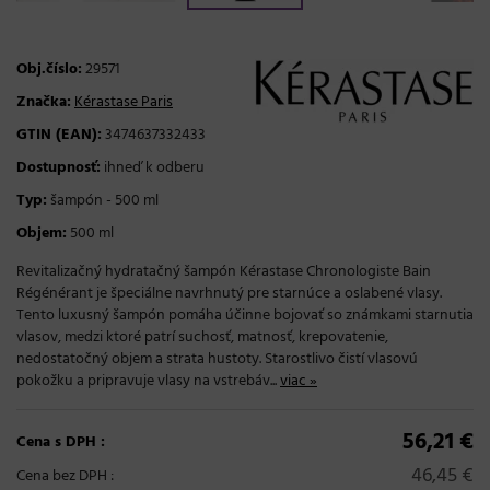
Obj.číslo:
29571
Značka:
Kérastase Paris
GTIN (EAN):
3474637332433
Dostupnosť:
ihneď k odberu
Typ:
šampón - 500 ml
Objem:
500 ml
Revitalizačný hydratačný šampón Kérastase Chronologiste Bain
Régénérant je špeciálne navrhnutý pre starnúce a oslabené vlasy.
Tento luxusný šampón pomáha účinne bojovať so známkami starnutia
vlasov, medzi ktoré patrí suchosť, matnosť, krepovatenie,
nedostatočný objem a strata hustoty. Starostlivo čistí vlasovú
pokožku a pripravuje vlasy na vstrebáv...
viac »
56,21 €
Cena s DPH :
46,45 €
Cena bez DPH :