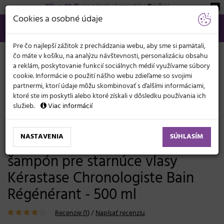
Zľava 20 %
na pánsku kozmetiku
Beviro
!
KATEGÓRIE
Cookies a osobné údaje
02/21 201 099
info@svetkadernictva.sk
Po−pia: 8−17
Všetko o nákupe
€
MENU
Pre čo najlepší zážitok z prechádzania webu, aby sme si pamätali,
čo máte v košíku, na analýzu návštevnosti, personalizáciu obsahu
a reklám, poskytovanie funkcií sociálnych médií využívame súbory
cookie. Informácie o použití nášho webu zdieľame so svojimi
partnermi, ktorí údaje môžu skombinovať s ďalšími informáciami,
ktoré ste im poskytli alebo ktoré získali v dôsledku používania ich
služieb.
Viac informácií
Vlasová kozmetika
Šampóny
Lámavé a unavené časom
NASTAVENIA
SÚHLASÍM
Revitalizačný hydratačný
šampón pre starnúce vlasy
Kérastase Chronologiste Bain
Régénérant - 500 ml
Recenzie (
1
)
/
Napísať recenziu