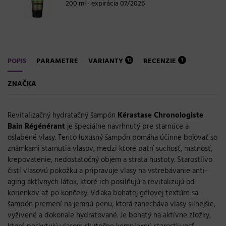
200 ml - expirácia 07/2026
POPIS
PARAMETRE
VARIANTY
RECENZIE
12
1
ZNAČKA
Revitalizačný hydratačný šampón
Kérastase Chronologiste
Bain Régénérant
je špeciálne navrhnutý pre starnúce a
oslabené vlasy. Tento luxusný šampón pomáha účinne bojovať so
známkami starnutia vlasov, medzi ktoré patrí suchosť, matnosť,
krepovatenie, nedostatočný objem a strata hustoty. Starostlivo
čistí vlasovú pokožku a pripravuje vlasy na vstrebávanie anti-
aging aktívnych látok, ktoré ich posilňujú a revitalizujú od
korienkov až po končeky. Vďaka bohatej gélovej textúre sa
šampón premení na jemnú penu, ktorá zanecháva vlasy silnejšie,
vyživené a dokonale hydratované. Je bohatý na aktívne zložky,