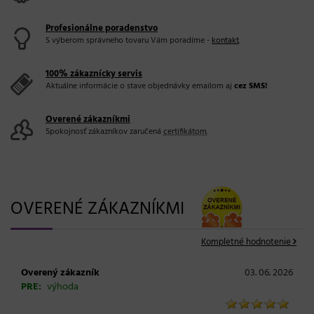
Profesionálne poradenstvo
S výberom správneho tovaru Vám poradíme -
kontakt
.
100% zákaznícky servis
Aktuálne informácie o stave objednávky emailom aj
cez SMS!
Overené zákazníkmi
Spokojnosť zákazníkov zaručená
certifikátom
.
OVERENÉ ZÁKAZNÍKMI
Kompletné hodnotenie
Overený zákazník
03. 06. 2026
PRE:
výhoda