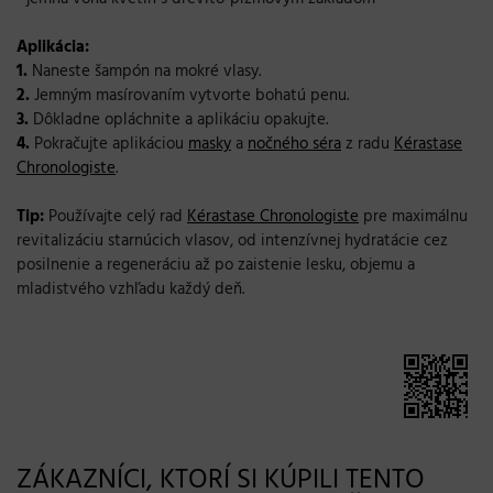
Aplikácia:
1.
Naneste šampón na mokré vlasy.
2.
Jemným masírovaním vytvorte bohatú penu.
3.
Dôkladne opláchnite a aplikáciu opakujte.
4.
Pokračujte aplikáciou
masky
a
nočného séra
z radu
Kérastase
Chronologiste
.
Tip:
Používajte celý rad
Kérastase Chronologiste
pre maximálnu
revitalizáciu starnúcich vlasov, od intenzívnej hydratácie cez
posilnenie a regeneráciu až po zaistenie lesku, objemu a
mladistvého vzhľadu každý deň.
ZÁKAZNÍCI, KTORÍ SI KÚPILI TENTO