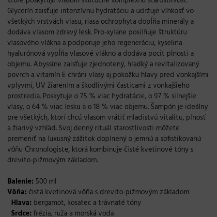
ktoré poskytujú vlasom skutočne komplexnú starostlivosť.
Glycerín zaisťuje intenzívnu hydratáciu a udržuje vlhkosť vo
všetkých vrstvách vlasu, riasa ochrophyta dopĺňa minerály a
dodáva vlasom zdravý lesk. Pro-xylane posilňuje štruktúru
vlasového vlákna a podporuje jeho regeneráciu, kyselina
hyalurónová vypĺňa vlasové vlákno a dodáva pocit plnosti a
objemu. Abyssine zaisťuje zjednotený, hladký a revitalizovaný
povrch a vitamín E chráni vlasy aj pokožku hlavy pred vonkajšími
vplyvmi, UV žiarením a škodlivými časticami z
vonkajšieho
prostredia. Poskytuje o 75 % viac hydratácie, o 97 % silnejšie
vlasy, o 64 % viac lesku a o 18 % viac objemu. Šampón je ideálny
pre všetkých, ktorí chcú vlasom vrátiť mladistvú vitalitu, plnosť
a žiarivý vzhľad. Svoj denný rituál starostlivosti môžete
premeniť na luxusný zážitok doplnený o jemnú a sofistikovanú
vôňu Chronologiste, ktorá kombinuje čisté kvetinové tóny s
drevito-pižmovým základom.
Balenie:
500 ml
Vôňa:
čistá kvetinová vôňa s drevito-pižmovým základom
Hlava:
bergamot, kosatec a trávnaté tóny
Srdce:
frézia, ruža a morská voda