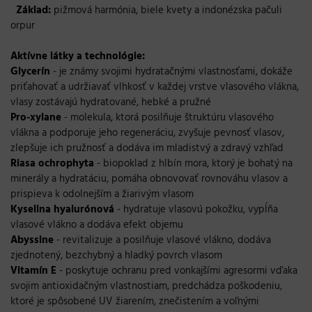
Základ:
pižmová harmónia, biele kvety a indonézska pačuli
orpur
Aktívne látky a technológie:
Glycerín
- je známy svojimi hydratačnými vlastnosťami, dokáže
priťahovať a udržiavať vlhkosť v každej vrstve vlasového vlákna,
vlasy zostávajú hydratované, hebké a pružné
Pro-xylane
- molekula, ktorá posilňuje štruktúru vlasového
vlákna a podporuje jeho regeneráciu, zvyšuje pevnosť vlasov,
zlepšuje ich pružnosť a dodáva im mladistvý a zdravý vzhľad
Riasa ochrophyta
- biopoklad z hlbín mora, ktorý je bohatý na
minerály a hydratáciu, pomáha obnovovať rovnováhu vlasov a
prispieva k odolnejším a žiarivým vlasom
Kyselina hyalurónová
- hydratuje vlasovú pokožku, vypĺňa
vlasové vlákno a dodáva efekt objemu
Abyssine
- revitalizuje a posilňuje vlasové vlákno, dodáva
zjednotený, bezchybný a hladký povrch vlasom
Vitamín E
- poskytuje ochranu pred vonkajšími agresormi vďaka
svojim antioxidačným vlastnostiam, predchádza poškodeniu,
ktoré je spôsobené UV žiarením, znečistením a voľnými