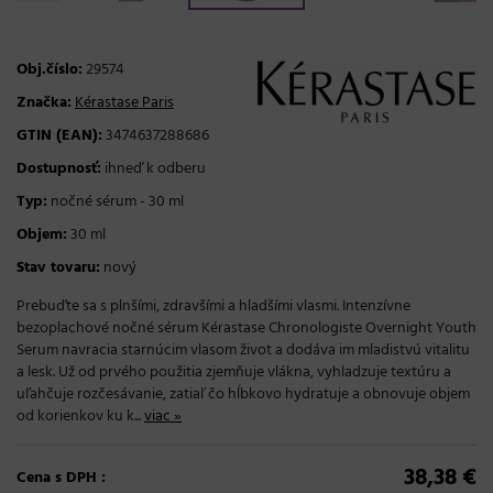
Obj.číslo:
29574
Značka:
Kérastase Paris
GTIN (EAN):
3474637288686
Dostupnosť:
ihneď k odberu
Typ:
nočné sérum - 30 ml
Objem:
30 ml
Stav tovaru:
nový
Prebuďte sa s plnšími, zdravšími a hladšími vlasmi. Intenzívne
bezoplachové nočné sérum Kérastase Chronologiste Overnight Youth
Serum navracia starnúcim vlasom život a dodáva im mladistvú vitalitu
a lesk. Už od prvého použitia zjemňuje vlákna, vyhladzuje textúru a
uľahčuje rozčesávanie, zatiaľ čo hĺbkovo hydratuje a obnovuje objem
od korienkov ku k...
viac »
38,38 €
Cena s DPH :