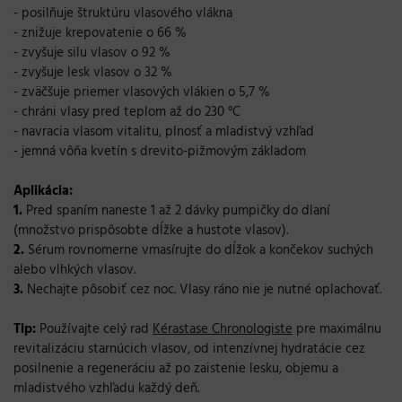
- posilňuje štruktúru vlasového vlákna
- znižuje krepovatenie o 66 %
- zvyšuje silu vlasov o 92 %
- zvyšuje lesk vlasov o 32 %
- zväčšuje priemer vlasových vlákien o 5,7 %
- chráni vlasy pred teplom až do 230 °C
- navracia vlasom vitalitu, plnosť a mladistvý vzhľad
- jemná vôňa kvetín s drevito-pižmovým základom
Aplikácia:
1.
Pred spaním naneste 1 až 2 dávky pumpičky do dlaní
(množstvo prispôsobte dĺžke a hustote vlasov).
2.
Sérum rovnomerne vmasírujte do dĺžok a končekov suchých
alebo vlhkých vlasov.
3.
Nechajte pôsobiť cez noc. Vlasy ráno nie je nutné oplachovať.
Tip:
Používajte celý rad
Kérastase Chronologiste
pre maximálnu
revitalizáciu starnúcich vlasov, od intenzívnej hydratácie cez
posilnenie a regeneráciu až po zaistenie lesku, objemu a
mladistvého vzhľadu každý deň.