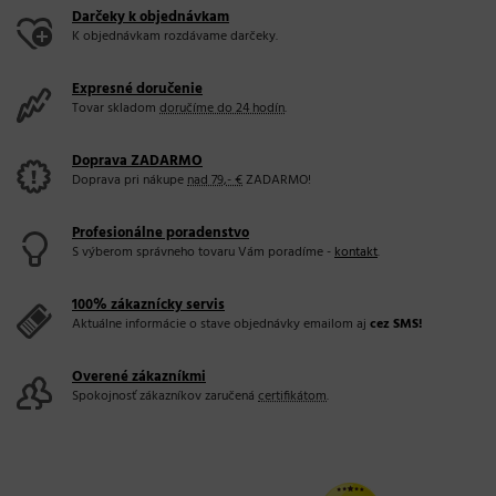
Darčeky k objednávkam
K objednávkam rozdávame darčeky.
Expresné doručenie
Tovar skladom
doručíme do 24 hodín
.
Doprava ZADARMO
Doprava pri nákupe
nad 79,- €
ZADARMO!
Profesionálne poradenstvo
S výberom správneho tovaru Vám poradíme -
kontakt
.
100% zákaznícky servis
Aktuálne informácie o stave objednávky emailom aj
cez SMS!
Overené zákazníkmi
Spokojnosť zákazníkov zaručená
certifikátom
.