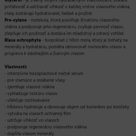
Glycerín
- je známy svojimi hydratačnými vlastnosťami, dokáže
priťahovať a udržiavať vlhkosť v každej vrstve vlasového vlákna,
vlasy zostávajú hydratované, hebké a pružné
Pro-xylane
- molekula, ktorá posilňuje štruktúru vlasového
vlákna a podporuje jeho regeneráciu, zvyšuje pevnosť vlasov,
zlepšuje ich pružnosť a dodáva im mladistvý a zdravý vzhľad
Riasa ochrophyta
- biopoklad z hlbín mora, ktorý je bohatý na
minerály a hydratáciu, pomáha obnovovať rovnováhu vlasov a
prispieva k odolnejším a žiarivým vlasom
Vlastnosti:
- intenzívne bezoplachové nočné sérum
- pre starnúce a oslabené vlasy
- zjemňuje vlasové vlákna
- vyhladzuje textúru vlasov
- uľahčuje rozčesávanie
- hĺbkovo hydratuje a obnovuje objem od korienkov po končeky
- vytvára na vlasoch ochranný film
- udržuje vlhkosť vo vlasoch
- podporuje regeneráciu vlasového vlákna
- dopĺňa vlasom minerály