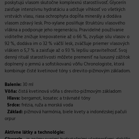
poskytujú vlasom skutočne komplexnú starostlivosť. Glycerín
zaisťuje intenzívnu hydratáciu a udržuje vlhkosť vo všetkých
vrstvách vlasu, riasa ochrophyta dopĺňa minerály a dodáva
vlasom zdravý lesk. Pro-xylane posilňuje štruktúru vlasového
vlákna a podporuje jeho regeneráciu. Pravidelné používanie
viditeľne znižuje krepovatenie až o 66 %, zvyšuje silu vlasov o
92 %, dodáva im o 32 % väčší lesk, zväčšuje priemer vlasových
vlákien o 5,7 % a zaisťuje až o 93 % lepšiu upraviteľnosť. Svoj
denný rituál starostlivosti môžete premeniť na luxusný zážitok
doplnený o jemnú a sofistikovanú vôňu Chronologiste, ktorá
kombinuje čisté kvetinové tóny s drevito-pižmovým základom.
Balenie:
30 ml
Vôňa:
čistá kvetinová vôňa s drevito-pižmovým základom
Hlava:
bergamot, kosatec a trávnaté tóny
Srdce:
frézia, ruža a morská voda
Základ:
pižmová harmónia, biele kvety a indonézskej pačuli
orpur
Aktívne látky a technológie: