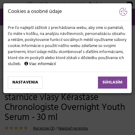
Zľava 20 %
na pánsku kozmetiku
Beviro
!
KATEGÓRIE
Cookies a osobné údaje
02/21 201 099
info@svetkadernictva.sk
Po−pia: 8−17
Všetko o nákupe
€
MENU
Pre čo najlepší zážitok z prechádzania webu, aby sme si pamätali,
čo máte v košíku, na analýzu návštevnosti, personalizáciu obsahu
a reklám, poskytovanie funkcií sociálnych médií využívame súbory
cookie. Informácie o použití nášho webu zdieľame so svojimi
partnermi, ktorí údaje môžu skombinovať s ďalšími informáciami,
ktoré ste im poskytli alebo ktoré získali v dôsledku používania ich
služieb.
Viac informácií
Vlasová kozmetika
Sérum, mlieka, spreje
Suché vlasy
NASTAVENIA
SÚHLASÍM
Bezoplachové nočné sérum pre
starnúce vlasy Kérastase
Chronologiste Overnight Youth
Serum - 30 ml
Recenzie (
3
)
/
Napísať recenziu