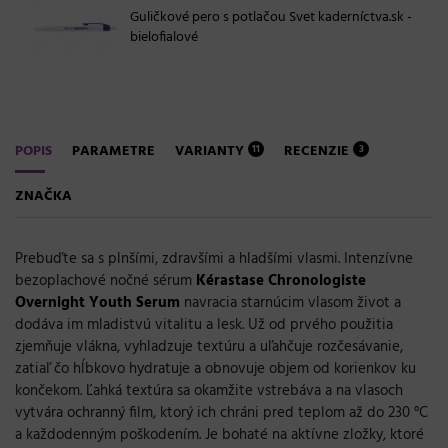
Guličkové pero s potlačou Svet kaderníctva.sk -
bielofialové
POPIS
PARAMETRE
VARIANTY
RECENZIE
11
3
ZNAČKA
Prebuďte sa s plnšími, zdravšími a hladšími vlasmi. Intenzívne
bezoplachové nočné sérum
Kérastase Chronologiste
Overnight Youth Serum
navracia starnúcim vlasom život a
dodáva im mladistvú vitalitu a lesk. Už od prvého použitia
zjemňuje vlákna, vyhladzuje textúru a uľahčuje rozčesávanie,
zatiaľ čo hĺbkovo hydratuje a obnovuje objem od korienkov ku
končekom. Ľahká textúra sa okamžite vstrebáva a na vlasoch
vytvára ochranný film, ktorý ich chráni pred teplom až do 230 °C
a každodenným poškodením. Je bohaté na aktívne zložky, ktoré