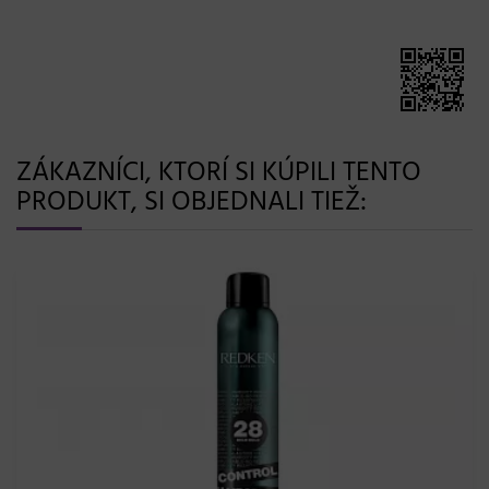
ZÁKAZNÍCI, KTORÍ SI KÚPILI TENTO
PRODUKT, SI OBJEDNALI TIEŽ:
46,46 €
Intenzívne vyživujúce olejové sérum na rozstrapkané
končeky Kérastase Nutritive Ends Serum - 50 ml
Skladom 20 a viac ks
Kérastase Paris
Do košíka