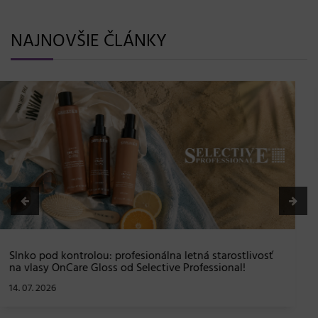
NAJNOVŠIE ČLÁNKY
BLONDME prichádza s novou érou blond: lesk, glow
efekt a maximálna starostlivosť bez kompromisov
08. 06. 2026