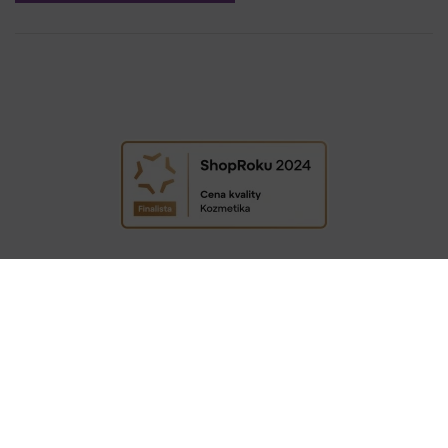
COPYRIGHT © 2009−2026 DETAIL - HAIR STYLE S.R.O. | TEMPLATE BY
COLORLIB