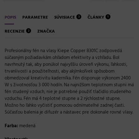
POPIS
PARAMETRE
SÚVISIACE
ČLÁNKY
3
1
RECENZIE
ZNAČKA
2
Profesionálny fén na vlasy Kiepe Copper 8301C zodpovedá
súčasným požiadavkám ohľadom efektivity a vzhľadu. Bol
navrhnutý tak, aby ponúkol najvyššiu úroveň výkonu, ľahkosti,
trvanlivosti a použiteľnosti, aby akýmkoľvek spôsobom
obmedzoval kreativitu kaderníka. Fén disponuje výkonom 2400
W s životnosťou 3 000 hodín. Na najnižšom teplotnom stupni má
fén studený vzduch, nie je potrebné použiť tlačidlo studeného
vzduchu. Fén má 4 teplotné stupne a 2 rýchlostné stupne.
Možno ho ľahko vyčistiť pomocou odnímateľné zadnej časti.
Súčasťou balenia je difuzér a nástavec pre dokonale rovné vlasy.
Farba:
medená