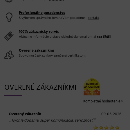
Profesionálne poradenstvo
S výberom správneho tovaru Vám poradíme -
kontakt
.
100% zákaznícky servis
Aktuálne informácie o stave objednávky emailom aj
cez SMS!
Overené zákazníkmi
Spokojnosť zákazníkov zaručená
certifikátom
.
OVERENÉ ZÁKAZNÍKMI
Kompletné hodnotenie
Overený zákazník
09. 05. 2026
„
“
Rýchle dodanie, super komunikácia, serioznosť