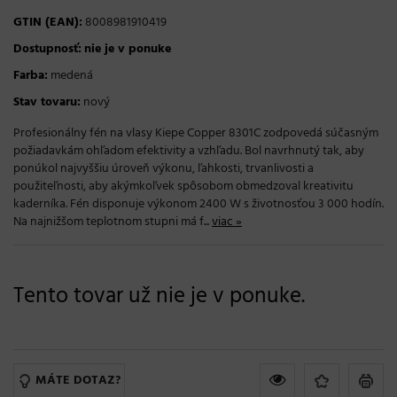
GTIN (EAN):
8008981910419
Dostupnosť:
nie je v ponuke
Farba:
medená
Stav tovaru:
nový
Profesionálny fén na vlasy Kiepe Copper 8301C zodpovedá súčasným
požiadavkám ohľadom efektivity a vzhľadu. Bol navrhnutý tak, aby
ponúkol najvyššiu úroveň výkonu, ľahkosti, trvanlivosti a
použiteľnosti, aby akýmkoľvek spôsobom obmedzoval kreativitu
kaderníka. Fén disponuje výkonom 2400 W s životnosťou 3 000 hodín.
Na najnižšom teplotnom stupni má f...
viac »
Tento tovar už nie je v ponuke.
MÁTE DOTAZ?