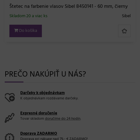
Štetec na farbenie vlasov Sibel 8450141 - 60 mm, čierny
Skladom 20 a viac ks
Sibel
Do košíka
PREČO NAKÚPIŤ U NÁS?
Darčeky k objednávkam
K objednávkam rozdávame darčeky.
Expresné doručenie
Tovar skladom
doručíme do 24 hodín
.
Doprava ZADARMO
Doprava pri nákupe
nad 79,- €
ZADARMO!