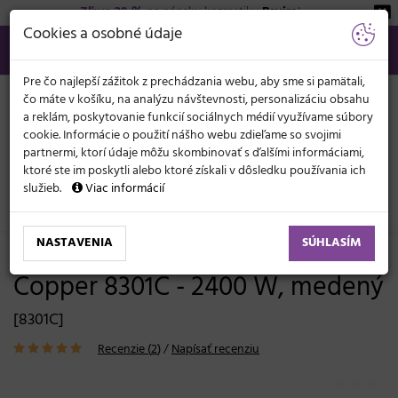
Zľava 20 %
na pánsku kozmetiku
Beviro
!
KATEGÓRIE
Cookies a osobné údaje
02/21 201 099
info@svetkadernictva.sk
Po−pia: 8−17
Všetko o nákupe
€
MENU
Pre čo najlepší zážitok z prechádzania webu, aby sme si pamätali,
čo máte v košíku, na analýzu návštevnosti, personalizáciu obsahu
a reklám, poskytovanie funkcií sociálnych médií využívame súbory
cookie. Informácie o použití nášho webu zdieľame so svojimi
partnermi, ktorí údaje môžu skombinovať s ďalšími informáciami,
ktoré ste im poskytli alebo ktoré získali v dôsledku používania ich
služieb.
Viac informácií
Elektronika
Fény
Pre profesionálne použitie
NASTAVENIA
SÚHLASÍM
Profesionálny fén na vlasy Kiepe
Copper 8301C - 2400 W, medený
[8301C]
Recenzie (
2
)
/
Napísať recenziu