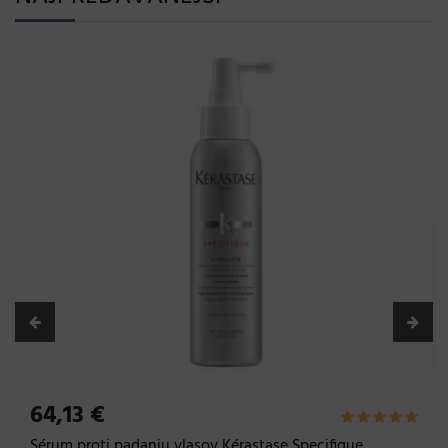
64,13 €
Sérum proti padaniu vlasov Kérastase Specifique