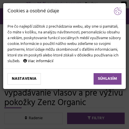
Zľava 20 %
na pánsku kozmetiku
Beviro
!
KATEGÓRIE
Cookies a osobné údaje
02/21 201 099
info@svetkadernictva.sk
Po−pia: 8−17
Všetko o nákupe
€
MENU
Pre čo najlepší zážitok z prechádzania webu, aby sme si pamätali,
čo máte v košíku, na analýzu návštevnosti, personalizáciu obsahu
a reklám, poskytovanie funkcií sociálnych médií využívame súbory
cookie. Informácie o použití nášho webu zdieľame so svojimi
partnermi, ktorí údaje môžu skombinovať s ďalšími informáciami,
ktoré ste im poskytli alebo ktoré získali v dôsledku používania ich
služieb.
Viac informácií
Vlasová kozmetika
NASTAVENIA
SÚHLASÍM
Vlasové prípravky proti
vypadávanie vlasov a pre výživu
pokožky Zenz Organic
Radenie
FILTRY