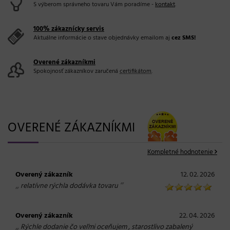
S výberom správneho tovaru Vám poradíme -
kontakt
.
100% zákaznícky servis
Aktuálne informácie o stave objednávky emailom aj
cez SMS!
Overené zákazníkmi
Spokojnosť zákazníkov zaručená
certifikátom
.
OVERENÉ ZÁKAZNÍKMI
Kompletné hodnotenie
Overený zákazník
12. 02. 2026
„
“
relatívne rýchla dodávka tovaru
Overený zákazník
22. 04. 2026
„
Rýchle dodanie čo veľmi oceňujem , starostlivo zabalený