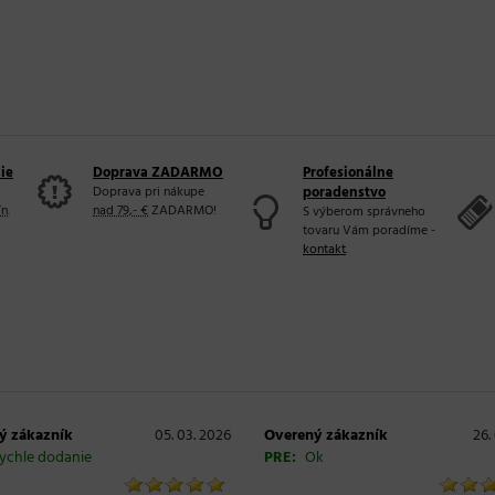
ie
Doprava ZADARMO
Profesionálne
Doprava pri nákupe
poradenstvo
ín
.
nad 79,- €
ZADARMO!
S výberom správneho
tovaru Vám poradíme -
kontakt
.
ý zákazník
05. 03. 2026
Overený zákazník
26.
ychle dodanie
PRE:
Ok