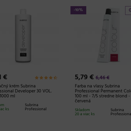
-10%
1 €
5,79 €
6,46 €
čný krém Subrina
Farba na vlasy Subrina
ssional Developer 30 VOL.
Professional Permanent Col
1000 ml
100 ml - 7/5 stredne blond -
červená
om
Subrina
iac ks
Professional
Skladom
Subrina
20 a viac ks
Professiona