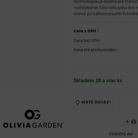
technológiou je ideálna pre starost
rozčesávanie. Táto kefa spája dve r
účinok pri každom použití. Prírodné
Cena s DPH :
Cena bez DPH :
Cena pre profesionálov
:
Skladom 20 a viac ks
MÁTE DOTAZ?
+
Finančný dar