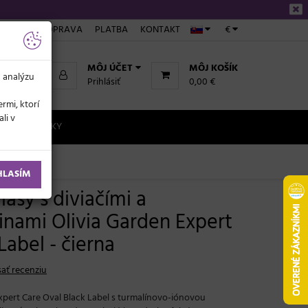
NÁKUPE
DOPRAVA
PLATBA
KONTAKT
€
MÔJ ÚČET
MÔJ KOŠÍK
a analýzu
Prihlásiť
0,00 €
rmi, ktorí
li v
NOVINKY
HLASÍM
lasy s diviačími a
inami Olivia Garden Expert
Label - čierna
ať recenziu
xpert Care Oval Black Label s turmalínovo-iónovou