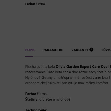
Farba:
čierna
POPIS
PARAMETRE
VARIANTY
SÚVI
2
Plochá oválna kefa
Olivia Garden Expert Care Oval 
rozčesávanie. Táto kefa spája dve rôzne sady štetín p
Nylónové štetiny umožňujú jemné rozčesávanie bez ťa
ergonomickej rukoväti poskytuje maximálny komfort.
Farba:
čierna
Štetiny:
diviačie a nylonové
Technológie: