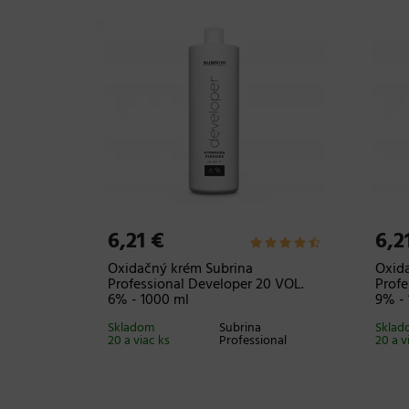
6,21 €
6,2
ími
Oxidačný krém Subrina
Oxida
Professional Developer 20 VOL.
Profe
6% - 1000 ml
9% - 
Skladom
Subrina
Sklad
20 a viac ks
Professional
20 a v
via Garden