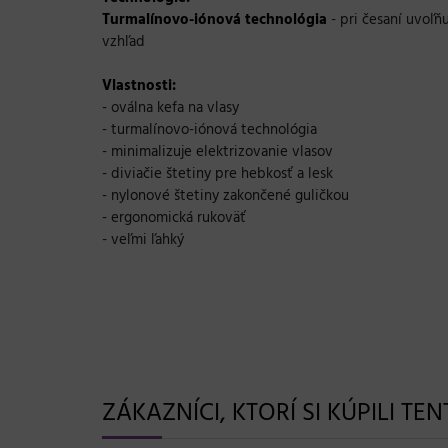
Turmalínovo-iónová technológia
- pri česaní uvoľň
vzhľad
Vlastnosti:
- oválna kefa na vlasy
- turmalínovo-iónová technológia
- minimalizuje elektrizovanie vlasov
- diviačie štetiny pre hebkosť a lesk
- nylonové štetiny zakončené guličkou
- ergonomická rukoväť
- veľmi ľahký
ZÁKAZNÍCI, KTORÍ SI KÚPILI TE