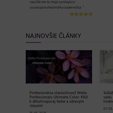
naučila ma to moja vynikajúca
“
vysokoporofesionálna kaderníčka.
NAJNOVŠIE ČLÁNKY
Shampoo:
Profesionálna starostlivosť Wella
Súťaž
ovej
Professionals Ultimate Color: Kľúč
sadu 
istú
k dlhotrvajúcej farbe a zdravým
hodno
vlasom!
07. 05