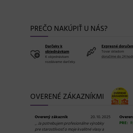
PREČO NAKÚPIŤ U NÁS?
Darčeky k
Expresné doručen
objednávkam
Tovar skladom
doručíme do 24 hod
K objednávkam
rozdávame darčeky.
OVERENÉ ZÁKAZNÍKMI
Overený zákazník
20. 10. 2025
Overen
„
PRE:
R
Ja potrebujem profesionálne výrobky
pre starostlivosť o moje kvalitné vlasy a