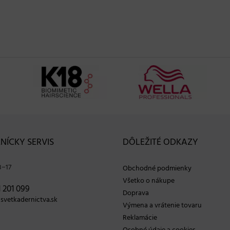
NÍCKY SERVIS
DÔLEŽITÉ ODKAZY
8−17
Obchodné podmienky
Všetko o nákupe
 201 099
Doprava
vetkadernictva.sk
Výmena a vrátenie tovaru
Reklamácie