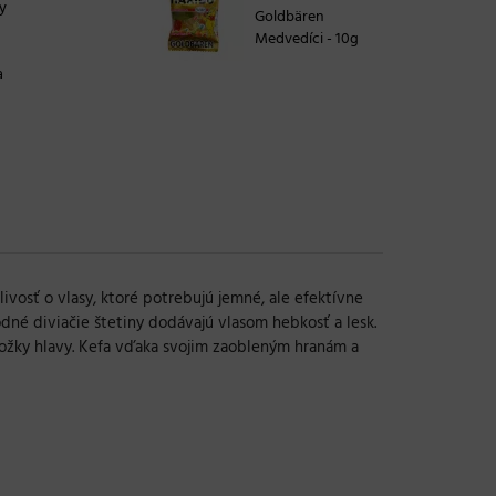
y
Goldbären
Medvedíci - 10g
a
ivosť o vlasy, ktoré potrebujú jemné, ale efektívne
odné diviačie štetiny dodávajú vlasom hebkosť a lesk.
kožky hlavy. Kefa vďaka svojim zaobleným hranám a