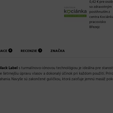
0,42 € pre osob
so zdravotným
postihnutím z
centra Kociánk
pracovisko
Březejc
SIACE
RECENZIE
ZNAČKA
4
3
Black Label
s turmalínovo-iónovou technológiou je ideálna pre starostl
re šetrnejšiu úpravu vlasov a dokonalý účinok pri každom použití. Prír
hania. Navyše sú zakončené guličkou, ktorá zaisťuje jemnú masáž po