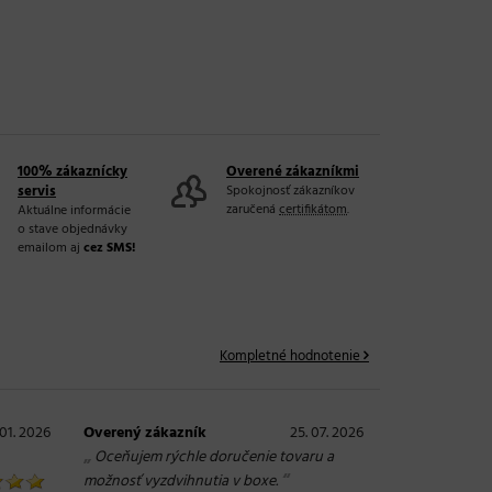
100% zákaznícky
Overené zákazníkmi
servis
Spokojnosť zákazníkov
zaručená
certifikátom
.
Aktuálne informácie
o stave objednávky
emailom aj
cez SMS!
Kompletné hodnotenie
 01. 2026
Overený zákazník
25. 07. 2026
„
Oceňujem rýchle doručenie tovaru a
“
možnosť vyzdvihnutia v boxe.