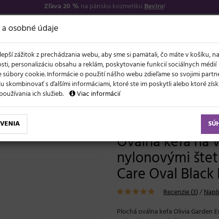
Zľava 20 %
na pánsku kozmetiku
Beviro
!
−17
O NÁS
VŠETKO O 
 a osobné údaje
lepší zážitok z prechádzania webu, aby sme si pamätali, čo máte v košíku, n
sti, personalizáciu obsahu a reklám, poskytovanie funkcií sociálnych médií
 súbory cookie. Informácie o použití nášho webu zdieľame so svojimi partne
 skombinovať s ďalšími informáciami, ktoré ste im poskytli alebo ktoré získa
NOVO
ĽAVY
LETO A VLASY
AKCIE
ZNAČKY
DARČEKY
používania ich služieb.
Viac informácií
vlasy s diviačími a nylonovými štetinami Olivia Garden Expert Care Oval Black Label - čierna
VENIA
SÚ
Oválna kefa na v
nylonovými štet
Care Oval Black 
Recenzie (
3
)
/
Napís
Plochá oválna kefa Olivia Garden E