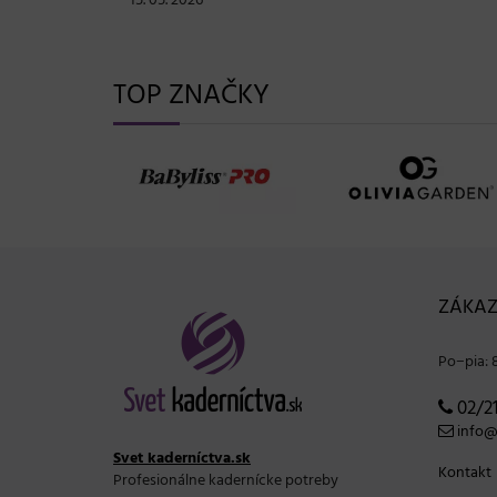
15. 05. 2026
TOP ZNAČKY
ZÁKAZ
Po−pia: 
02/21
info@s
Svet kaderníctva.sk
Kontakt
Profesionálne kadernícke potreby