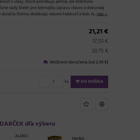
livosť o vlasy, ktoré potrebujú jemné, ale efektívne
ôzne sady štetín pre šetrnejšiu úpravu vlasov a dokonalý
 diviačie štetiny dodávajú vlasom hebkosť a lesk. N...
viac »
21,21 €
17,53 €
20,75 €
Možnosti doručenia (od 2,49 €)
ks
DO KOŠÍKA
DARČEK dľa výberu
ALEBO
Haribo