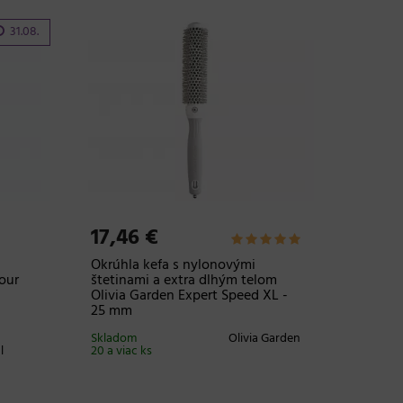
-10%
31.08.
5,79
Farba n
Profess
100 ml 
čokolá
Skladom
20 a viac
17,46 €
Okrúhla kefa s nylonovými
our
štetinami a extra dlhým telom
Olivia Garden Expert Speed XL -
25 mm
Skladom
Olivia Garden
l
20 a viac ks