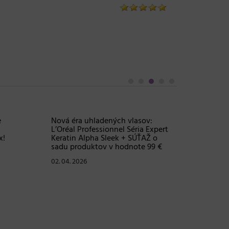
Objem, 
vlasy – 
Grow Fu
24. 03. 2
e
Nová éra uhladených vlasov:
L’Oréal Professionnel Séria Expert
x!
Keratin Alpha Sleek + SÚŤAŽ o
sadu produktov v hodnote 99 €