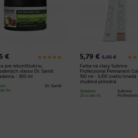
5 €
5,79 €
6,46 €
 pre rekonštrukciu
Farba na vlasy Subrina
dených vlasov Dr. Santé
Professional Permanent Col
damia - 300 ml
100 ml - 5/00 svetlo hnedá -
studená prírodná
om
Dr. Santé
iac ks
Skladom
Subrina
20 a viac ks
Professiona