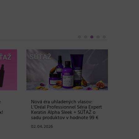
Objem, 
vlasy – 
Grow Fu
24. 03. 2
e
Nová éra uhladených vlasov:
L’Oréal Professionnel Séria Expert
x!
Keratin Alpha Sleek + SÚŤAŽ o
sadu produktov v hodnote 99 €
02. 04. 2026