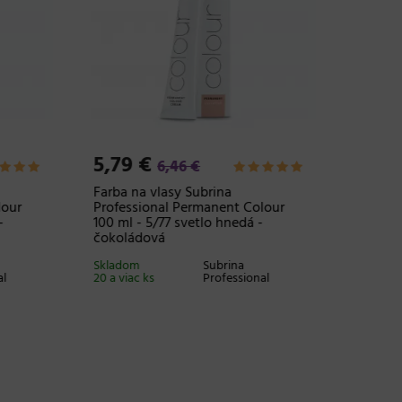
5,79 €
1,04 
6,46 €
Farba na vlasy Subrina
Gumičky
our
Professional Permanent Colour
Professi
100 ml - 5/77 svetlo hnedá -
Hairstyl
čokoládová
Skladom 5
Skladom
Subrina
l
20 a viac ks
Professional