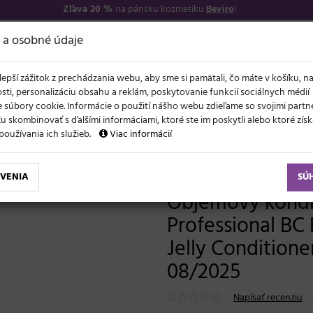
Zľava 20 %
na pánsku kozmetiku
Beviro
!
−17
O NÁS
VŠETKO O 
 a osobné údaje
lepší zážitok z prechádzania webu, aby sme si pamätali, čo máte v košíku, n
sti, personalizáciu obsahu a reklám, poskytovanie funkcií sociálnych médií
 súbory cookie. Informácie o použití nášho webu zdieľame so svojimi partne
 skombinovať s ďalšími informáciami, ktoré ste im poskytli alebo ktoré získa
NOVO
ĽAVY
LETO A VLASY
AKCIE
ZNAČKY
DARČEKY
používania ich služieb.
Viac informácií
é vlasy bez objemu
Objemový kondicionér Schwarzkopf Professional BC Bonacure Volume Boost Jelly Conditione
VENIA
SÚ
Objemový kondi
Professional BC
Jelly Conditioner
08/2025
Napísať recenziu