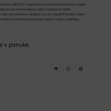
xpiráciou 08/2025. Vegánsky kondicionér pre jemné a slabé
 Bonacure Volume Boost Jelly Conditioner Clean
n vlas od korienku a dodáva mu ten najväčší možný objem
 želé konzistencia poskytuje vlasom výživu, zlepšuje...
je v ponuke.