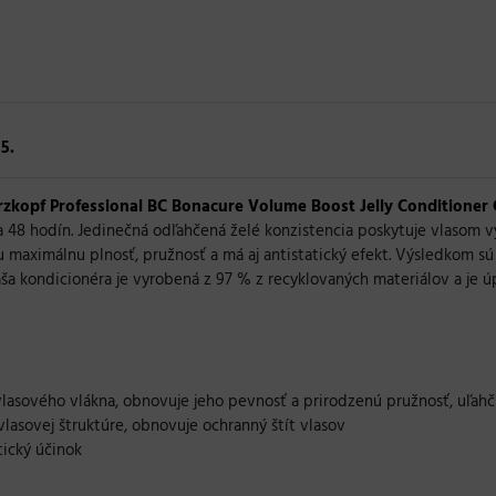
5.
zkopf Professional BC Bonacure Volume Boost Jelly Conditioner
48 hodín. Jedinečná odľahčená želé konzistencia poskytuje vlasom v
 maximálnu plnosť, pružnosť a má aj antistatický efekt. Výsledkom sú 
aša kondicionéra je vyrobená z 97 % z recyklovaných materiálov a je ú
vlasového vlákna, obnovuje jeho pevnosť a prirodzenú pružnosť, uľahč
lasovej štruktúre, obnovuje ochranný štít vlasov
tický účinok