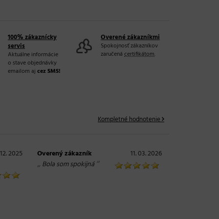
100% zákaznícky
Overené zákazníkmi
servis
Spokojnosť zákazníkov
zaručená
certifikátom
.
Aktuálne informácie
o stave objednávky
emailom aj
cez SMS!
Kompletné hodnotenie
 12. 2025
Overený zákazník
11. 03. 2026
„
“
Bola som spokijná