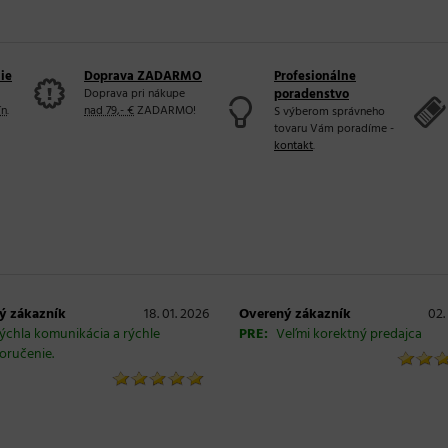
ie
Doprava ZADARMO
Profesionálne
Doprava pri nákupe
poradenstvo
ín
.
nad 79,- €
ZADARMO!
S výberom správneho
tovaru Vám poradíme -
kontakt
.
ý zákazník
18. 01. 2026
Overený zákazník
02.
ýchla komunikácia a rýchle
PRE:
Veľmi korektný predajca
oručenie.