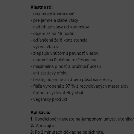
Vlastnosti:
- objemový kondicionér
- pre jemné a slabé vlasy
- nadvihuje vlasy od korienkov
- objem až na 48 hodín
- odľahčená želé konzistencia
- výživa vlasov
- zlepšuje vnútornú pevnosť vlasov
- napomáha ľahkému rozčesávaniu
- maximálna plnosť a pružnosť účesu
- antistatický efekt
- lesklé, objemné a zdravo pôsobiace vlasy
- fľaša vyrobená z 97 % z recyklovaných materiálov
- úplne recyklovateľný obal
- vegánsky produkt
Aplikácia:
1.
Kondicionér naneste na
šampónom
umyté, uterákom
2.
Vpracujte.
3.
Po 2 minútach dôkladne opláchnite.