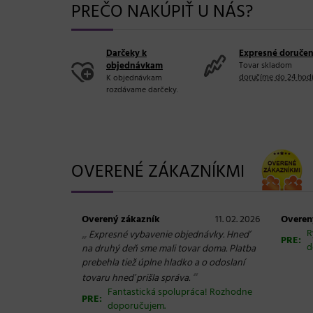
PREČO NAKÚPIŤ U NÁS?
Darčeky k
Expresné doručen
objednávkam
Tovar skladom
doručíme do 24 hod
K objednávkam
rozdávame darčeky.
OVERENÉ ZÁKAZNÍKMI
Overený zákazník
11. 02. 2026
Overen
„
R
Expresné vybavenie objednávky. Hneď
PRE:
d
na druhý deň sme mali tovar doma. Platba
prebehla tiež úplne hladko a o odoslaní
“
tovaru hneď prišla správa.
Fantastická spolupráca! Rozhodne
PRE:
doporučujem.