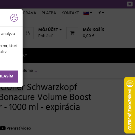
NÁKUPE
DOPRAVA
PLATBA
KONTAKT
€
MÔJ ÚČET
MÔJ KOŠÍK
a analýzu
Prihlásiť
0,00 €
rmi, ktorí
li v
NOVINKY
r - 1000 ml - expirácia 08/2025
HLASÍM
cionér Schwarzkopf
 Bonacure Volume Boost
 - 1000 ml - expirácia
Prehrať video