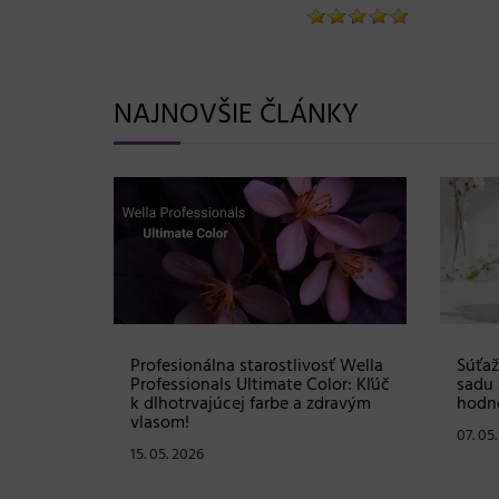
NAJNOVŠIE ČLÁNKY
Shampoo:
Profesionálna starostlivosť Wella
Súťaž
ovej
Professionals Ultimate Color: Kľúč
sadu 
istú
k dlhotrvajúcej farbe a zdravým
hodno
vlasom!
07. 05
15. 05. 2026