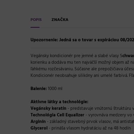
POPIS
ZNAČKA
Upozornenie: Jedná sa o tovar s expiráciou 08/202
Vegánsky kondicionér pre jemné a slabé vlasy S
chwar
korienku
a dodáva mu ten najväčší možný objem až na 
ľahkému rozčesávaniu. Súčasne ale prepožičiava účesu
Kondicionér neobsahuje silikóny ani umelé farbivá. Fľ
Balenie:
1000 ml
Aktívne látky a technológie:
Vegánsky keratín
- predstavuje vnútornú štruktúru 
Technológia Cell Equalizer
- vyrovnáva medzery vo v
Arginín
- základný stavebný prvok vlasov, má antista
Glycerol
- prináša vlasom hydratáciu až na 48 hodín