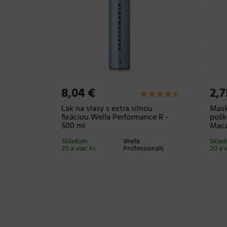
8,04 €
2,7
r pre
Lak na vlasy s extra silnou
Maska
ých
fixáciou Wella Performance R -
poško
 150 ml
500 ml
Maca
Dr. Santé
Skladom
Wella
Sklad
20 a viac ks
Professionals
20 a v