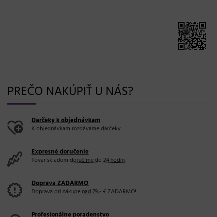
PREČO NAKÚPIŤ U NÁS?
Darčeky k objednávkam
K objednávkam rozdávame darčeky.
Expresné doručenie
Tovar skladom
doručíme do 24 hodín
.
Doprava ZADARMO
Doprava pri nákupe
nad 79,- €
ZADARMO!
Profesionálne poradenstvo