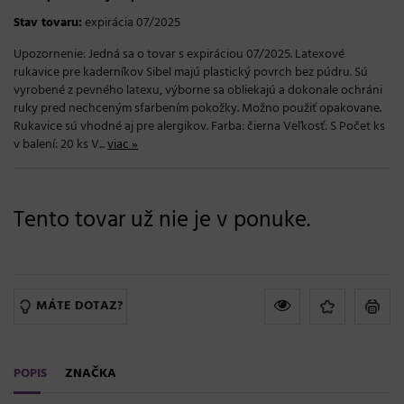
Stav tovaru:
expirácia 07/2025
Upozornenie: Jedná sa o tovar s expiráciou 07/2025. Latexové
rukavice pre kaderníkov Sibel majú plastický povrch bez púdru. Sú
vyrobené z pevného latexu, výborne sa obliekajú a dokonale ochráni
ruky pred nechceným sfarbením pokožky. Možno použiť opakovane.
Rukavice sú vhodné aj pre alergikov. Farba: čierna Veľkosť: S Počet ks
v balení: 20 ks V...
viac »
Tento tovar už nie je v ponuke.
MÁTE DOTAZ?
POPIS
ZNAČKA