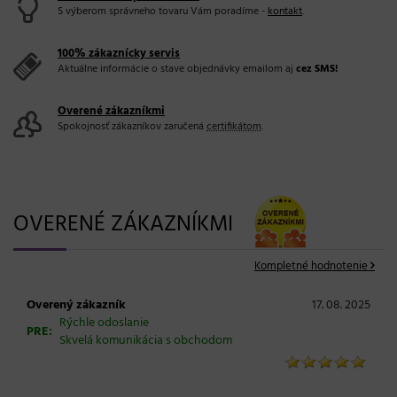
S výberom správneho tovaru Vám poradíme -
kontakt
.
100% zákaznícky servis
Aktuálne informácie o stave objednávky emailom aj
cez SMS!
Overené zákazníkmi
Spokojnosť zákazníkov zaručená
certifikátom
.
OVERENÉ ZÁKAZNÍKMI
Kompletné hodnotenie
Overený zákazník
17. 08. 2025
Rýchle odoslanie
PRE:
Skvelá komunikácia s obchodom