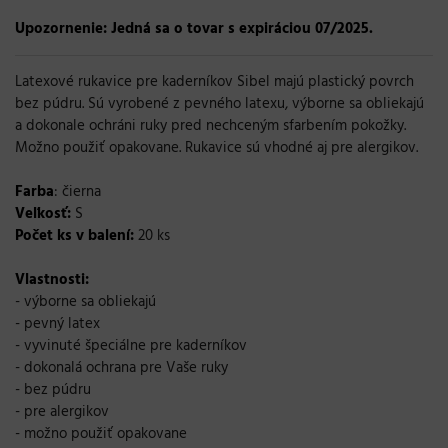
Upozornenie: Jedná sa o tovar s expiráciou 07/2025.
Latexové
rukavice
pre kaderníkov
Sibel
majú
plastický
povrch
bez
púdru
.
Sú vyrobené
z pevného
latexu
,
výborne
sa obliekajú
a
dokonale
ochráni
ruky pred
nechceným
sfarbením
pokožky
.
Možno použiť opakovane.
Rukavice sú
vhodné aj
pre
alergikov
.
Farba
:
čierna
Veľkosť:
S
Počet ks v balení:
20 ks
Vlastnosti:
-
výborne
sa
obliekajú
-
pevný
latex
- vyvinuté
špeciálne pre
kaderníkov
-
dokonalá
ochrana
pre
Vaše ruky
-
bez
púdru
-
pre
alergikov
-
možno použiť opakovane