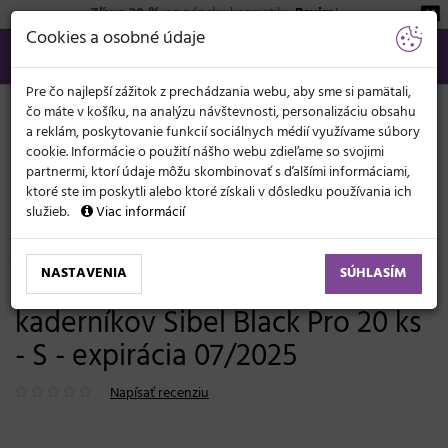
Zľava 20 %
na pánsku kozmetiku
Beviro
!
KATEGÓRIE
Cookies a osobné údaje
02/21 201 099
info@svetkadernictva.sk
Po−pia: 8−17
Všetko o nákupe
€
MENU
Pre čo najlepší zážitok z prechádzania webu, aby sme si pamätali,
čo máte v košíku, na analýzu návštevnosti, personalizáciu obsahu
a reklám, poskytovanie funkcií sociálnych médií využívame súbory
cookie. Informácie o použití nášho webu zdieľame so svojimi
partnermi, ktorí údaje môžu skombinovať s ďalšími informáciami,
ktoré ste im poskytli alebo ktoré získali v dôsledku používania ich
služieb.
Viac informácií
Kadernícke potreby
Rukavice
Latexové
NASTAVENIA
SÚHLASÍM
Latexové rukavice pre
kaderníkov Sibel Black Pro 20 ks
- S - expirácia 07/2025
Napísať recenziu