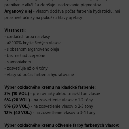
prenikanie alkálií a zlepšuje usadzovanie pigmentov
Arganový olej
- vlasom dodáva počas farbenia hydratáciu, má
priaznivé účinky na pokožku hlavy aj vlasy
Vlastnosti:
- oxidačná farba na vlasy
- až 100% krytie šedých vlasov
- s obsahom arganového oleja
- bez nežiaducej vône
- s amoniakom
- zosvetľuje až o 4 tóny
- vlasy sú počas farbenia hydratované
Výber oxidačného krému na klasické farbenie:
3% (10 VOL.)
- pre rovnaký alebo tmavší tón vlasov
6% (20 VOL.)
- na zosvetlenie vlasov o 1-2 tóny
9% (30 VOL.)
- na zosvetlenie vlasov o 2-3 tóny
12% (40 VOL.)
- na zosvetlenie vlasov o 3-4 tóny
Výber oxidačného krému oživenie farby farbených vlasov: