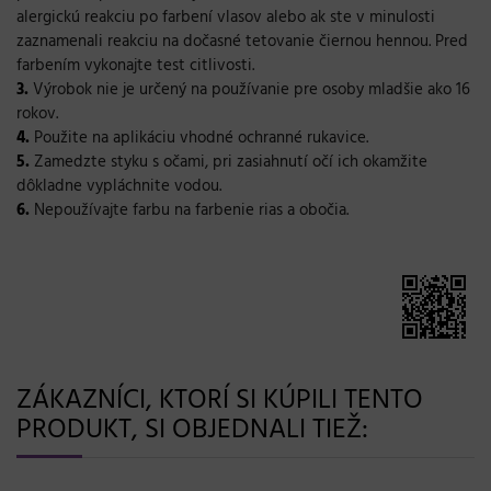
alergickú reakciu po farbení vlasov alebo ak ste v minulosti
zaznamenali reakciu na dočasné tetovanie čiernou hennou. Pred
farbením vykonajte test citlivosti.
3.
Výrobok nie je určený na používanie pre osoby mladšie ako 16
rokov.
4.
Použite na aplikáciu vhodné ochranné rukavice.
5.
Zamedzte styku s očami, pri zasiahnutí očí ich okamžite
dôkladne vypláchnite vodou.
6.
Nepoužívajte farbu na farbenie rias a obočia.
ZÁKAZNÍCI, KTORÍ SI KÚPILI TENTO
PRODUKT, SI OBJEDNALI TIEŽ: