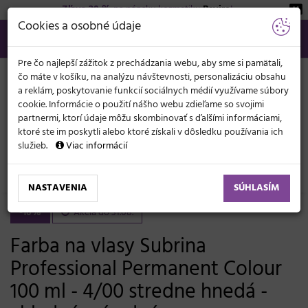
Zľava 20 %
na pánsku kozmetiku
Beviro
!
KATEGÓRIE
Cookies a osobné údaje
02/21 201 099
info@svetkadernictva.sk
Po−pia: 8−17
Všetko o nákupe
€
MENU
Pre čo najlepší zážitok z prechádzania webu, aby sme si pamätali,
čo máte v košíku, na analýzu návštevnosti, personalizáciu obsahu
a reklám, poskytovanie funkcií sociálnych médií využívame súbory
cookie. Informácie o použití nášho webu zdieľame so svojimi
partnermi, ktorí údaje môžu skombinovať s ďalšími informáciami,
ktoré ste im poskytli alebo ktoré získali v dôsledku používania ich
služieb.
Viac informácií
Vlasová kozmetika
Farby, melíry, prelivy
Oxidačné farby
Subrina Permanent Colour 100 ml
NASTAVENIA
SÚHLASÍM
-10%
Akcia do 31.08.
Farba na vlasy Subrina
Professional Permanent Colour
100 ml - 4/00 stredne hnedá -