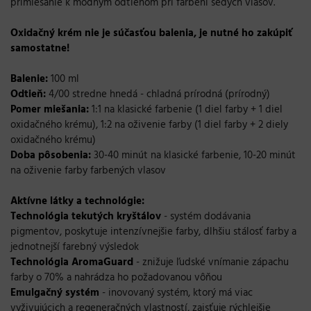
primiešanie k módnym odtieňom pri farbení šedých vlasov.
Oxidačný krém
nie je súčasťou balenia, je nutné ho zakúpiť
samostatne!
Balenie:
100 ml
Odtieň:
4/00 stredne hnedá - chladná prírodná (prírodný)
Pomer miešania:
1:1 na klasické farbenie (1 diel farby + 1 diel
oxidačného krému), 1:2 na oživenie farby (1 diel farby + 2 diely
oxidačného krému)
Doba pôsobenia:
30-40 minút na klasické farbenie, 10-20 minút
na oživenie farby farbených vlasov
Aktívne látky a technológie:
Technológia tekutých kryštálov
- systém dodávania
pigmentov, poskytuje intenzívnejšie farby, dlhšiu stálosť farby a
jednotnejší farebný výsledok
Technológia AromaGuard
- znižuje ľudské vnímanie zápachu
farby o 70% a nahrádza ho požadovanou vôňou
Emulgačný systém
- inovovaný systém, ktorý má viac
vyživujúcich a regeneračných vlastností, zaisťuje rýchlejšie