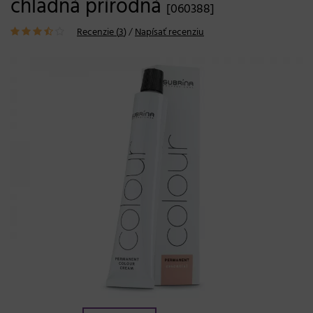
chladná prírodná
[060388]
Recenzie (
3
)
/
Napísať recenziu