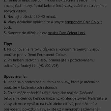
2.
Naneste farbu štetcom na odrasty. Začnite s farbením v
zadnej časti hlavy. Pokiaľ farbíte šedé vlasy, začnite s farbením u
šedých vlasov.
3.
Nechajte pôsobiť 30-40 minút.
4.
Vlasy dôkladne opláchnite a umyte
šampónom Care Colour
Lock
.
5.
Naneste do dĺžok vlasov
masku Care Colour Lock
.
Tipy:
1.
Na obnovenie farby v dĺžkach a koncoch farbených vlasov
použite preliv Demi-Permanent Colour.
2.
Pri farbení šedých vlasov primiešajte k požadovanému
odtieňu prírodný tón (/0, /00, /03).
Upozornenie:
1.
Jedná sa o profesionálnu farbu na vlasy, ktorá je určená na
použitie v kaderníckych salónoch.
2.
Farba môže spôsobiť ťažké alergické reakcie. Dočasné
tetovanie čiernou hennou môže riziko alerige zvýšiť. Nefarbite si
vlasy, ak máte vyrážku na tvári alebo citlivú, podráždenú a
poškodenú pokožku hlavy, ak ste už v minulosti zaznamenali