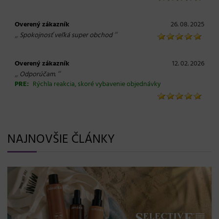
Overený zákazník
26. 08. 2025
„
“
Spokojnosť veľká super obchod
Overený zákazník
12. 02. 2026
„
“
Odporúčam.
PRE:
Rýchla reakcia, skoré vybavenie objednávky
NAJNOVŠIE ČLÁNKY
BLONDME prichádza s novou érou blond: lesk, glow
efekt a maximálna starostlivosť bez kompromisov
08. 06. 2026