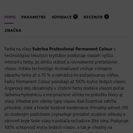
POPIS
PARAMETRE
SÚVISIACE
RECENZIE
11
3
ZNAČKA
Farba na vlasy
Subrina Professional Permanent Colour
s
technológiou tekutých kryštálov poskytuje vlasom vyššiu
intenzitu farby, jej dlhšiu stálosť a rovnomerné prefarbenie
vlasov. Vďaka technológii AromaGuard znižuje vnímanie
zápachu farby až o 70 % a nahrádza ho požadovanou vôňou.
Farby Permanent Colour ponúkajú až 100% krytie šedých vlasov.
Arganový olej obsiahnutý v zložení farby dodáva vlasom počas
farbenia hydratáciu a má priaznivé účinky na pokožku hlavy aj
vlasy. Vhodné pre všetky typy vlasov. Rad Essential zahŕňa
prírodné, zlaté a hnedé farebné kombinácie. Prírodný odtieň /00
so studeným podtónom zvýrazňuje prírodné studené odlesky a
zároveň kryje šedé vlasy a potláča nežiaduce žlté tóny. Poskytuje
100% schopnosť krytia šedých vlasov, a tak je vhodný na