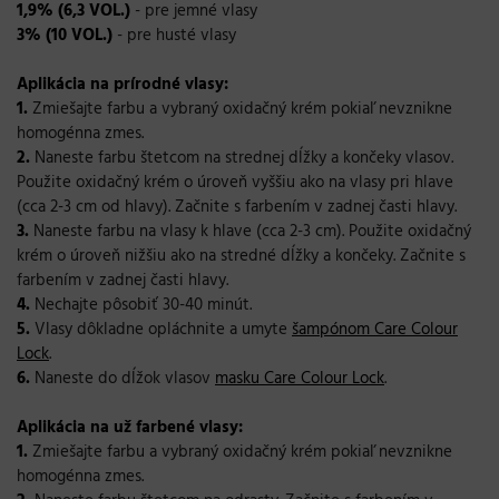
1,9% (6,3 VOL.)
- pre jemné vlasy
3% (10 VOL.)
- pre husté vlasy
Aplikácia na prírodné vlasy:
1.
Zmiešajte farbu a vybraný oxidačný krém pokiaľ nevznikne
homogénna zmes.
2.
Naneste farbu štetcom na strednej dĺžky a končeky vlasov.
Použite oxidačný krém o úroveň vyššiu ako na vlasy pri hlave
(cca 2-3 cm od hlavy). Začnite s farbením v zadnej časti hlavy.
3.
Naneste farbu na vlasy k hlave (cca 2-3 cm). Použite oxidačný
krém o úroveň nižšiu ako na stredné dĺžky a končeky. Začnite s
farbením v zadnej časti hlavy.
4.
Nechajte pôsobiť 30-40 minút.
5.
Vlasy dôkladne opláchnite a umyte
šampónom Care Colour
Lock
.
6.
Naneste do dĺžok vlasov
masku Care Colour Lock
.
Aplikácia na už farbené vlasy:
1.
Zmiešajte farbu a vybraný oxidačný krém pokiaľ nevznikne
homogénna zmes.