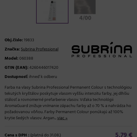
Obj.číslo:
19833
Značka:
Subrina Professional
Model:
060388
GTIN (EAN):
4260446017420
Dostupnosť:
ihneď k odberu
Farba na vlasy Subrina Professional Permanent Colour s technológiou
tekutých kryštálov poskytuje vlasom vyššiu intenzitu farby, jej dlhšiu
stálosť a rovnomerné prefarbenie vlasov. Vďaka technológii
AromaGuard znižuje vnímanie zápachu farby až o 70 % a nahrádza ho
požadovanou vôňou. Farby Permanent Colour ponúkajú až 100%
krytie šedých vlasov. Argan...
viac »
5,79 €
Cena s DPH :
(platná do 31.08.)