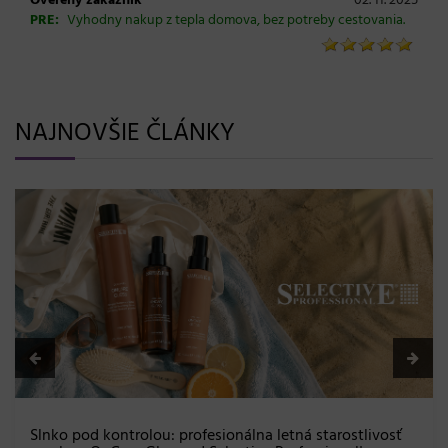
Overený zákazník
02. 11. 2025
PRE:
Vyhodny nakup z tepla domova, bez potreby cestovania.
NAJNOVŠIE ČLÁNKY
Slnko pod kontrolou: profesionálna letná starostlivosť