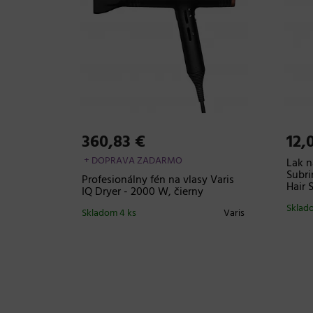
360,83 €
12,
+ DOPRAVA ZADARMO
asov Dr.
Lak n
na Hair
Subri
Profesionálny fén na vlasy Varis
Hair 
IQ Dryer - 2000 W, čierny
Dr. Santé
Sklado
Skladom 4 ks
Varis