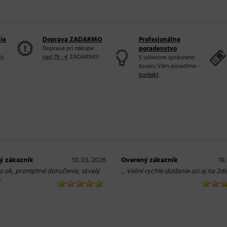
ie
Doprava ZADARMO
Profesionálne
Doprava pri nákupe
poradenstvo
ín
.
nad 79,- €
ZADARMO!
S výberom správneho
tovaru Vám poradíme -
kontakt
.
ý zákazník
10. 03. 2026
Overený zákazník
19.
„
o ok, promptné doručenie, skvelý
Velmi rychle dodanie asi aj na 2de
“