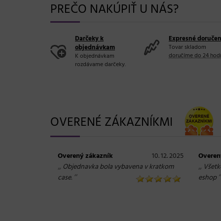
PREČO NAKÚPIŤ U NÁS?
Darčeky k
Expresné doručen
objednávkam
Tovar skladom
doručíme do 24 hod
K objednávkam
rozdávame darčeky.
OVERENÉ ZÁKAZNÍKMI
Overený zákazník
10. 12. 2025
Overen
„
„
Objednavka bola vybavena v kratkom
Všetk
“
case.
eshop