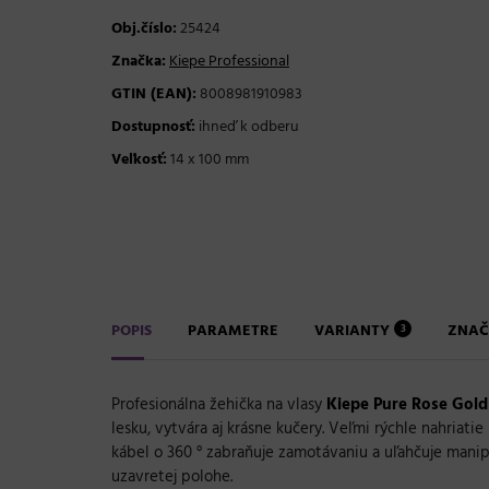
Obj.číslo:
25424
Značka:
Kiepe Professional
GTIN (EAN):
8008981910983
Dostupnosť:
ihneď k odberu
Veľkosť:
14 x 100 mm
POPIS
PARAMETRE
VARIANTY
ZNAČ
3
Profesionálna žehička na vlasy
Kiepe Pure Rose Gol
lesku, vytvára aj krásne kučery. Veľmi rýchle nahria
kábel o 360 ° zabraňuje zamotávaniu a uľahčuje manip
uzavretej polohe.