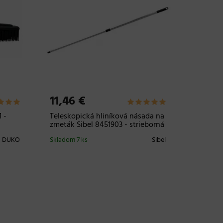
11,46 €
7,71 
 -
Teleskopická hliníková násada na
Hĺbkovo
zmeták Sibel 8451903 - strieborná
Santé H
DUKO
Skladom 7 ks
Sibel
Skladom
20 a viac