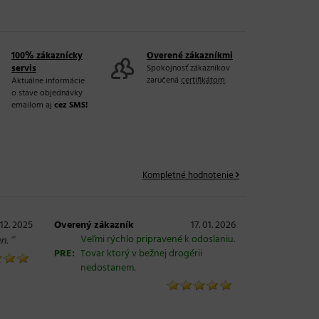
100% zákaznícky
Overené zákazníkmi
servis
Spokojnosť zákazníkov
zaručená
certifikátom
.
Aktuálne informácie
o stave objednávky
emailom aj
cez SMS!
Kompletné hodnotenie
 12. 2025
Overený zákazník
17. 01. 2026
“
Veľmi rýchlo pripravené k odoslaniu.
n.
PRE:
Tovar ktorý v bežnej drogérii
nedostanem.