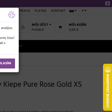
NÁKUPE
DOPRAVA
PLATBA
KONTAKT
€
MÔJ ÚČET
MÔJ KOŠÍK
a analýzu
Prihlásiť
0,00 €
rmi, ktorí
li v
NOVINKY
HLASÍM
sy Kiepe Pure Rose Gold XS