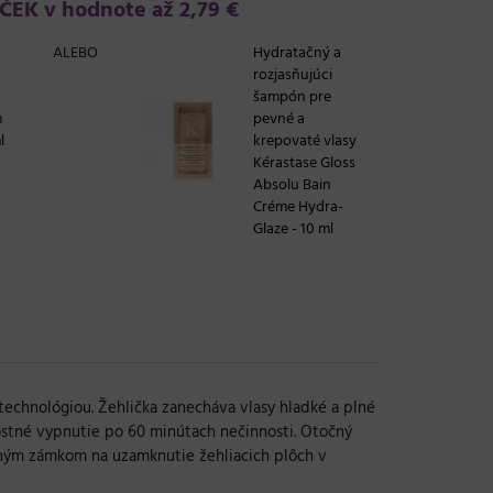
EK v hodnote až 2,79 €
ALEBO
Hydratačný a
rozjasňujúci
šampón pre
m
pevné a
l
krepovaté vlasy
Kérastase Gloss
Absolu Bain
Créme Hydra-
Glaze - 10 ml
technológiou. Žehlička zanecháva vlasy hladké a plné
nostné vypnutie po 60 minútach nečinnosti. Otočný
ovným zámkom na uzamknutie žehliacich plôch v