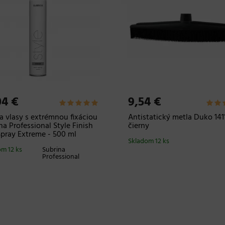
04 €
9,54 €
a vlasy s extrémnou fixáciou
Antistatický metla Duko 1411
na Professional Style Finish
čierny
Spray Extreme - 500 ml
Skladom 12 ks
m 12 ks
Subrina
Professional