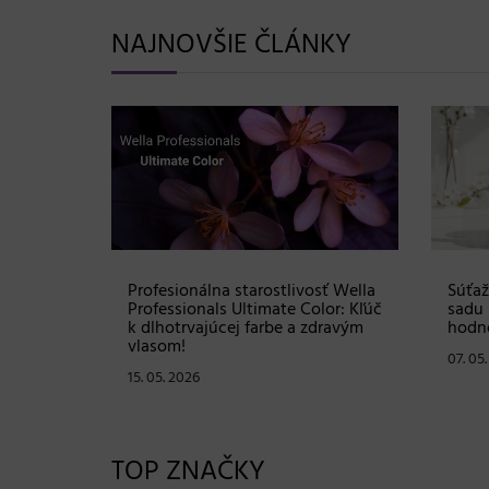
NAJNOVŠIE ČLÁNKY
Shampoo:
Profesionálna starostlivosť Wella
Súťaž
ovej
Professionals Ultimate Color: Kľúč
sadu 
istú
k dlhotrvajúcej farbe a zdravým
hodno
vlasom!
07. 05
15. 05. 2026
TOP ZNAČKY