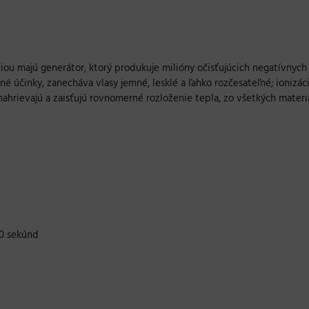
ciou majú generátor, ktorý produkuje milióny očisťujúcich negatívnych
é účinky, zanecháva vlasy jemné, lesklé a ľahko rozčesateľné; ionizác
 nahrievajú a zaisťujú rovnomerné rozloženie tepla, zo všetkých mater
60 sekúnd