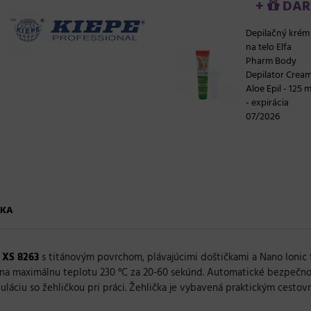
+
DARČ
Depilačný krém
na telo Elfa
Pharm Body
Depilator Crea
Aloe Epil - 125 m
- expirácia
07/2026
KA
d XS 8263
s titánovým povrchom, plávajúcimi doštičkami a Nano Ionic 
tie na maximálnu teplotu 230 °C za 20-60 sekúnd. Automatické bezpeč
uláciu so žehličkou pri práci. Žehlička je vybavená praktickým cest