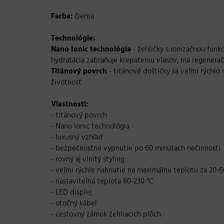
Farba:
čierna
Technológie:
Nano Ionic technológia
- žehličky s ionizačnou funk
hydratácia zabraňuje krepateniu vlasov, má regeneračn
Titánový povrch
- titánové doštičky sa veľmi rýchlo
životnosť
Vlastnosti:
- titánový povrch
- Nano Ionic technológia
- luxusný vzhľad
- bezpečnostné vypnutie po 60 minútach nečinnosti
- rovný aj vlnitý styling
- veľmi rýchle nahriatie na maximálnu teplotu za 20-
- nastaviteľná teplota 80-230 °C
- LED displej
- otočný kábel
- cestovný zámok žehliacich plôch