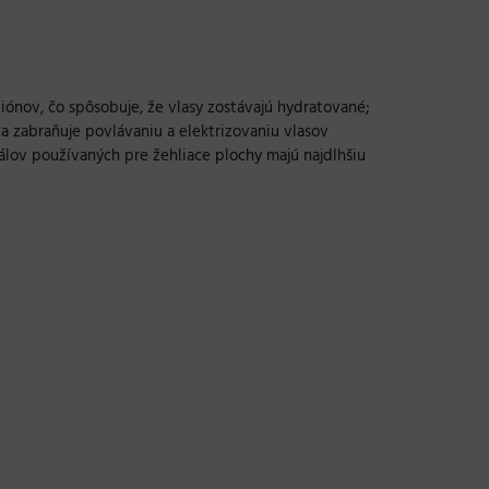
 iónov, čo spôsobuje, že vlasy zostávajú hydratované;
ia zabraňuje povlávaniu a elektrizovaniu vlasov
iálov používaných pre žehliace plochy majú najdlhšiu