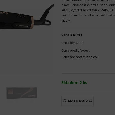
Profesionálna žehička na vlasy Ki
plávajúcimi doštičkami a Nano Ioni
lesku, vytvára aj krásne kučery. Ve
sekúnd. Automatické bezpečnostné 
viac »
Cena s DPH :
Cena bez DPH :
Cena pred zľavou :
Cena pre profesionálov
:
Skladom 2 ks
MÁTE DOTAZ?