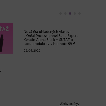
Objem, 
vlasy – 
Grow Fu
24. 03. 2
e
Nová éra uhladených vlasov:
L’Oréal Professionnel Séria Expert
x!
Keratin Alpha Sleek + SÚŤAŽ o
sadu produktov v hodnote 99 €
02. 04. 2026
Všetky značky