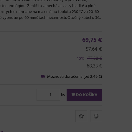
epe Pure Rose Gold XS 8263 s titánovým povrchom,
c technológiou. Žehlička zanecháva vlasy hladké a plné
ľmi rýchle nahriatie na maximálnu teplotu 230 °C za 20-60
vypnutie po 60 minútach nečinnosti. Otočný kábel o 36...
69,75 €
57,64 €
77,50 €
-10%
68,33 €
Možnosti doručenia (od 2,49 €)
ks
DO KOŠÍKA