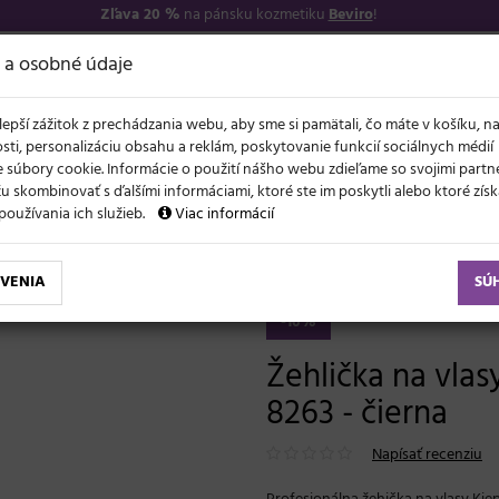
Zľava 20 %
na pánsku kozmetiku
Beviro
!
−17
O NÁS
VŠETKO O 
 a osobné údaje
lepší zážitok z prechádzania webu, aby sme si pamätali, čo máte v košíku, n
sti, personalizáciu obsahu a reklám, poskytovanie funkcií sociálnych médií
 súbory cookie. Informácie o použití nášho webu zdieľame so svojimi partne
 skombinovať s ďalšími informáciami, ktoré ste im poskytli alebo ktoré získa
NOVO
ĽAVY
LETO A VLASY
AKCIE
ZNAČKY
DARČEKY
používania ich služieb.
Viac informácií
ie
Žehlička na vlasy Kiepe Pure Rose Gold XS 8263 - čierna
VENIA
SÚ
-10%
Žehlička na vla
8263 - čierna
Napísať recenziu