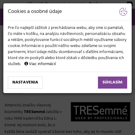
Zľava 20 %
na pánsku kozmetiku
Beviro
!
KATEGÓRIE
Cookies a osobné údaje
02/21 201 099
info@svetkadernictva.sk
Po−pia: 8−17
Všetko o nákupe
€
MENU
Pre čo najlepší zážitok z prechádzania webu, aby sme si pamätali,
čo máte v košíku, na analýzu návštevnosti, personalizáciu obsahu
a reklám, poskytovanie funkcií sociálnych médií využívame súbory
cookie. Informácie o použití nášho webu zdieľame so svojimi
partnermi, ktorí údaje môžu skombinovať s ďalšími informáciami,
ktoré ste im poskytli alebo ktoré získali v dôsledku používania ich
služieb.
Viac informácií
Značky
TRESemmé
NASTAVENIA
SÚHLASÍM
TRESemmé
Americkú značku vlasovej
kozmetiky
TRESemmé
založila v
roku 1948 kaderníčka Edna L.
Emmé. Jej mottom bolo, že si
každá žena zaslúži vyzerať úžasne bez toho, aby jej to muselo stáť