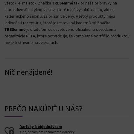
všetok jej majetok. Značka
TRESemmé
tak prináša prípravky na
starostlivosť a styling vlasov, ktoré majú vysokú kvalitu, ako z
kaderníckeho salónu, za priaznivé ceny. Všetky produkty majú
jedinečnú receptúru, ktorá je testovaná kaderníkmi. Značka
TRESemmé
je držiteľom celosvetového oficiálneho osvedčenia
organizácie PETA, ktoré potvrdzuje, že kompletné portfólio produktov
nie je testované na zvieratách.
Nič nenájdené!
PREČO NAKÚPIŤ U NÁS?
Darčeky k objednávkam
K objednávkam rozdávame darčeky.