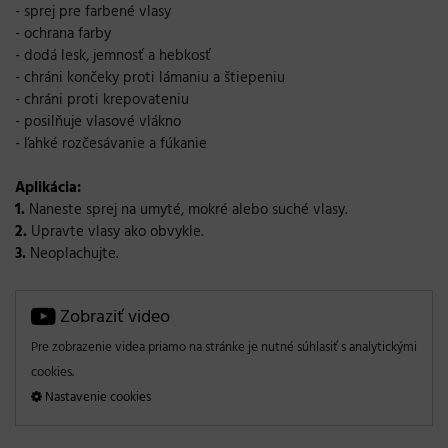
- sprej pre farbené vlasy
- ochrana farby
- dodá lesk, jemnosť a hebkosť
- chráni končeky proti lámaniu a štiepeniu
- chráni proti krepovateniu
- posilňuje vlasové vlákno
- ľahké rozčesávanie a fúkanie
Aplikácia:
1.
Naneste sprej na umyté, mokré alebo suché vlasy.
2.
Upravte vlasy ako obvykle.
3.
Neoplachujte.
Zobraziť video
Pre zobrazenie videa priamo na stránke je nutné súhlasiť s analytickými
cookies.
Nastavenie cookies