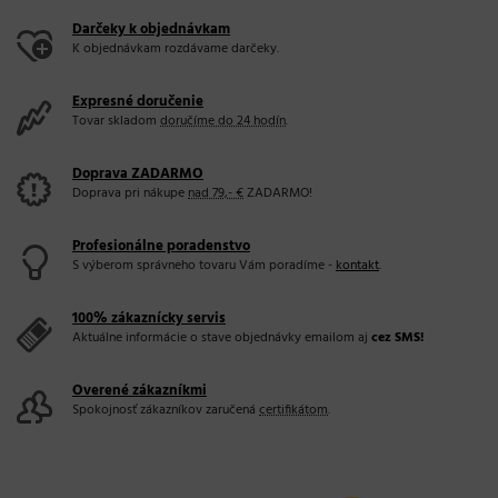
Darčeky k objednávkam
K objednávkam rozdávame darčeky.
Expresné doručenie
Tovar skladom
doručíme do 24 hodín
.
Doprava ZADARMO
Doprava pri nákupe
nad 79,- €
ZADARMO!
Profesionálne poradenstvo
S výberom správneho tovaru Vám poradíme -
kontakt
.
100% zákaznícky servis
Aktuálne informácie o stave objednávky emailom aj
cez SMS!
Overené zákazníkmi
Spokojnosť zákazníkov zaručená
certifikátom
.