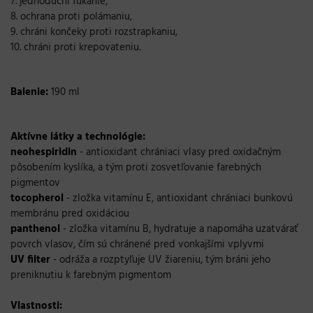
7. jednoduchí fúkanie,
8. ochrana proti polámaniu,
9. chráni končeky proti rozstrapkaniu,
10. chráni proti krepovateniu.
Balenie:
190 ml
Aktívne látky a technológie:
neohespiridin
- antioxidant chrániaci vlasy pred oxidačným
pôsobením kyslíka, a tým proti zosvetľovanie farebných
pigmentov
tocopherol
- zložka vitamínu E, antioxidant chrániaci bunkovú
membránu pred oxidáciou
panthenol
- zložka vitamínu B, hydratuje a napomáha uzatvárať
povrch vlasov, čím sú chránené pred vonkajšími vplyvmi
UV filter
- odráža a rozptyľuje UV žiareniu, tým bráni jeho
preniknutiu k farebným pigmentom
Vlastnosti: