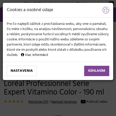
Zľava 20 %
na pánsku kozmetiku
Beviro
!
KATEGÓRIE
Cookies a osobné údaje
02/21 201 099
info@svetkadernictva.sk
Po−pia: 8−17
Všetko o nákupe
€
MENU
Pre čo najlepší zážitok z prechádzania webu, aby sme si pamätali,
čo máte v košíku, na analýzu návštevnosti, personalizáciu obsahu
a reklám, poskytovanie funkcií sociálnych médií využívame súbory
cookie. Informácie o použití nášho webu zdieľame so svojimi
partnermi, ktorí údaje môžu skombinovať s ďalšími informáciami,
ktoré ste im poskytli alebo ktoré získali v dôsledku používania ich
služieb.
Viac informácií
Vlasová kozmetika
Sérum, mlieka, spreje
Farbené vlasy
NASTAVENIA
SÚHLASÍM
Sprej na farbené vlasy 10 v 1
Loréal Professionnel Serie
Expert Vitamino Color - 190 ml
Recenzie (
31
)
/
Napísať recenziu
Prehrať video