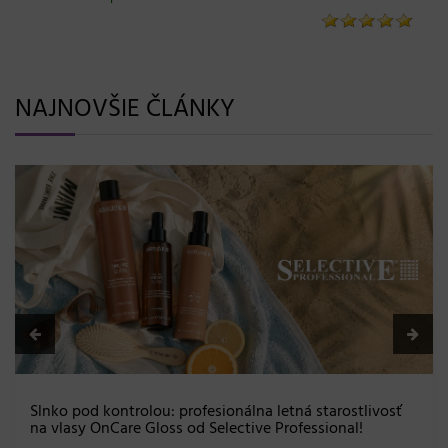
NAJNOVŠIE ČLÁNKY
BLONDME prichádza s novou érou blon
efekt a maximálna starostlivosť bez 
08. 06. 2026
ná starostlivosť
fessional!