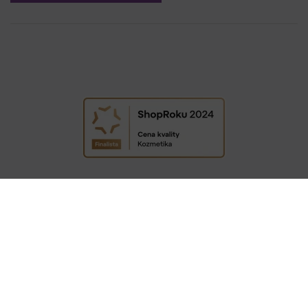
COPYRIGHT © 2009−2026 DETAIL - HAIR STYLE S.R.O. | TEMPLATE BY
COLORLIB