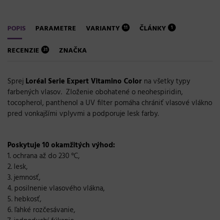
POPIS
PARAMETRE
VARIANTY
ČLÁNKY
11
1
RECENZIE
ZNAČKA
31
Sprej
Loréal Serie Expert Vitamino Color
na všetky typy
farbených vlasov.
Zloženie obohatené o neohespiridin,
tocopherol, panthenol a UV filter pomáha chrániť vlasové vlákno
pred vonkajšími vplyvmi a podporuje lesk farby.
Poskytuje 10 okamžitých výhod:
1. ochrana až do 230 °C,
2. lesk,
3. jemnosť,
4. posilnenie vlasového vlákna,
5. hebkosť,
6. ľahké rozčesávanie,