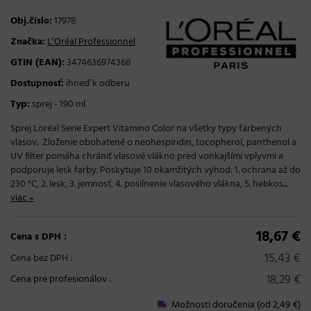
Obj.číslo:
17978
Značka:
L’Oréal Professionnel
GTIN (EAN):
3474636974368
Dostupnosť:
ihneď k odberu
Typ:
sprej - 190 ml
Sprej Loréal Serie Expert Vitamino Color na všetky typy farbených
vlasov. Zloženie obohatené o neohespiridin, tocopherol, panthenol a
UV filter pomáha chrániť vlasové vlákno pred vonkajšími vplyvmi a
podporuje lesk farby. Poskytuje 10 okamžitých výhod: 1. ochrana až do
230 °C, 2. lesk, 3. jemnosť, 4. posilnenie vlasového vlákna, 5. hebkos...
viac »
18,67 €
Cena s DPH :
15,43 €
Cena bez DPH :
18,29 €
Cena pre profesionálov
:
Možnosti doručenia (od 2,49 €)