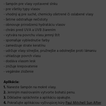
- šampón pre vlasy vystavené slnku
- pre všetky typy vlasov
- vhodný aj pre suché, chemicky ošetrené či oslabené vlasy
- šetrne odstraňuje nečistoty
- obnovuje prirodzenú hydratáciu vlasov
- chráni pred UVA a UVB žiarením
- vytvára na povrchu vlasu jemný štít
- spomaľuje vyblednutie farby
- zamedzuje strate keratínu
- udržuje vlasy silnejšie, pružnejšie a odolnejšie proti lámaniu
- uhladzuje povrch vlasu
- dodáva vlasom lesk
- znižuje krepovatenie
- vegánske zloženie
Aplikácia:
1.
Naneste šampón na mokré vlasy.
2.
Jemným masírovaním vytvorte bohatú penu.
3.
Dôkladne opláchnite a aplikáciu opakujte.
4.
Pokračujte aplikáciou vyživujúcej kúry
Paul Mitchell Sun After