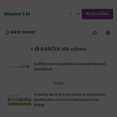
Skladom 5 ks
ks
DO KOŠÍKA
MÁTE DOTAZ?
+
DARČEK dľa výberu
Guličkové pero s potlačou Svet kaderníctva.sk -
bielofialové
ALEBO
Finančný dar 0,42 € pre osoby so zdravotným
postihnutím z centra Kociánka pracovisko
Březejc