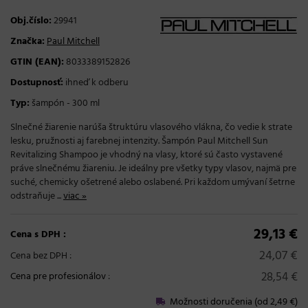
Obj.číslo:
29941
Značka:
Paul Mitchell
GTIN (EAN):
8033389152826
Dostupnosť:
ihneď k odberu
Typ:
šampón - 300 ml
Slnečné žiarenie narúša štruktúru vlasového vlákna, čo vedie k strate
lesku, pružnosti aj farebnej intenzity. Šampón Paul Mitchell Sun
Revitalizing Shampoo je vhodný na vlasy, ktoré sú často vystavené
práve slnečnému žiareniu. Je ideálny pre všetky typy vlasov, najmä pre
suché, chemicky ošetrené alebo oslabené. Pri každom umývaní šetrne
odstraňuje ...
viac »
29,13 €
Cena s DPH :
24,07 €
Cena bez DPH :
28,54 €
Cena pre profesionálov
:
Možnosti doručenia (od 2,49 €)