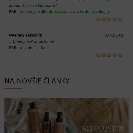
“
komunikacia s obchodom
PRE:
nakupujem dlhodobo a som s obchodom spokojný
Overený zákazník
03. 12. 2025
„
“
Spokojnosť so službami.
PRE:
objednať z domu
NAJNOVŠIE ČLÁNKY
BLONDME prichádza s novou érou blond: le
efekt a maximálna starostlivosť bez kompr
08. 06. 2026