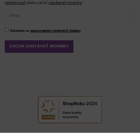
registrovať
alebo začať
odoberať novinky
:
Súhlasím so
spracovaním osobných údajov