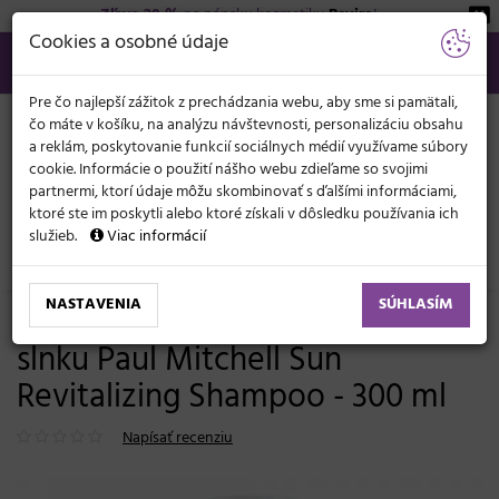
Zľava 20 %
na pánsku kozmetiku
Beviro
!
KATEGÓRIE
Cookies a osobné údaje
02/21 201 099
info@svetkadernictva.sk
Po−pia: 8−17
Všetko o nákupe
€
MENU
Pre čo najlepší zážitok z prechádzania webu, aby sme si pamätali,
čo máte v košíku, na analýzu návštevnosti, personalizáciu obsahu
a reklám, poskytovanie funkcií sociálnych médií využívame súbory
cookie. Informácie o použití nášho webu zdieľame so svojimi
partnermi, ktorí údaje môžu skombinovať s ďalšími informáciami,
ktoré ste im poskytli alebo ktoré získali v dôsledku používania ich
služieb.
Viac informácií
Vlasová kozmetika
Šampóny
Ochrana vlasov proti slnku
NASTAVENIA
SÚHLASÍM
Šampón pre vlasy vystavené
slnku Paul Mitchell Sun
Revitalizing Shampoo - 300 ml
Napísať recenziu