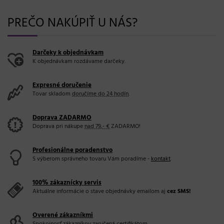
PREČO NAKÚPIŤ U NÁS?
Darčeky k objednávkam
K objednávkam rozdávame darčeky.
Expresné doručenie
Tovar skladom
doručíme do 24 hodín
.
Doprava ZADARMO
Doprava pri nákupe
nad 79,- €
ZADARMO!
Profesionálne poradenstvo
S výberom správneho tovaru Vám poradíme -
kontakt
.
100% zákaznícky servis
Aktuálne informácie o stave objednávky emailom aj
cez SMS!
Overené zákazníkmi