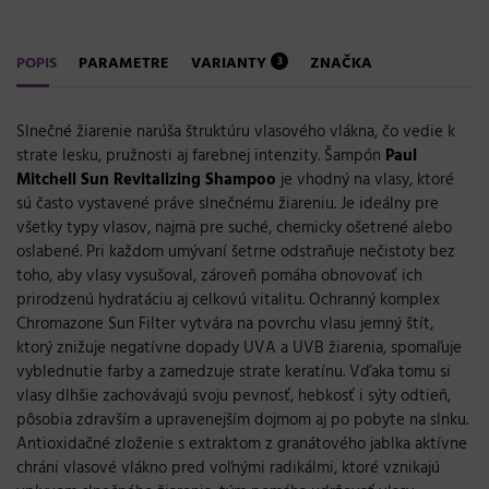
POPIS
PARAMETRE
VARIANTY
ZNAČKA
3
Slnečné žiarenie narúša štruktúru vlasového vlákna, čo vedie k
strate lesku, pružnosti aj farebnej intenzity. Šampón
Paul
Mitchell Sun Revitalizing Shampoo
je vhodný na vlasy, ktoré
sú často vystavené práve slnečnému žiareniu. Je ideálny pre
všetky typy vlasov, najmä pre suché, chemicky ošetrené alebo
oslabené. Pri každom umývaní šetrne odstraňuje nečistoty bez
toho, aby vlasy vysušoval, zároveň pomáha obnovovať ich
prirodzenú hydratáciu aj celkovú vitalitu. Ochranný komplex
Chromazone Sun Filter vytvára na povrchu vlasu jemný štít,
ktorý znižuje negatívne dopady UVA a UVB žiarenia, spomaľuje
vyblednutie farby a zamedzuje strate keratínu. Vďaka tomu si
vlasy dlhšie zachovávajú svoju pevnosť, hebkosť i sýty odtieň,
pôsobia zdravším a upravenejším dojmom aj po pobyte na slnku.
Antioxidačné zloženie s extraktom z granátového jablka aktívne
chráni vlasové vlákno pred voľnými radikálmi, ktoré vznikajú