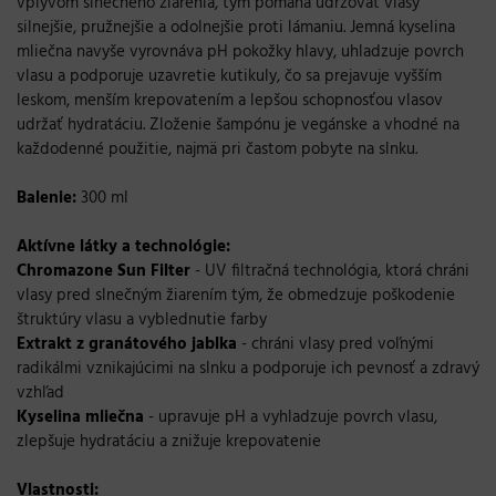
vplyvom slnečného žiarenia, tým pomáha udržovať vlasy
silnejšie, pružnejšie a odolnejšie proti lámaniu. Jemná kyselina
mliečna navyše vyrovnáva pH pokožky hlavy, uhladzuje povrch
vlasu a podporuje uzavretie kutikuly, čo sa prejavuje vyšším
leskom, menším krepovatením a lepšou schopnosťou vlasov
udržať hydratáciu. Zloženie šampónu je vegánske a vhodné na
každodenné použitie, najmä pri častom pobyte na slnku.
Balenie:
300 ml
Aktívne látky a technológie:
Chromazone Sun Filter
- UV filtračná technológia, ktorá chráni
vlasy pred slnečným žiarením tým, že obmedzuje poškodenie
štruktúry vlasu a vyblednutie farby
Extrakt z granátového jablka
- chráni vlasy pred voľnými
radikálmi vznikajúcimi na slnku a podporuje ich pevnosť a zdravý
vzhľad
Kyselina mliečna
- upravuje pH a vyhladzuje povrch vlasu,
zlepšuje hydratáciu a znižuje krepovatenie
Vlastnosti: