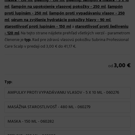
maska - 150 ml
,
peeling - 150 ml
,
peeling, šampón a maska - 3 x 10
ml
,
šampón na upokojenie vlasovej pokožky - 250 ml
,
šampón
proti lupinám - 250 ml
,
šampón proti vypadávaniu vlasov - 250
ml
,
sérum na zvýšenie hydratácie pokožky hlavy - 90 ml
,
starostlivosť proti lupinám - 150 ml
a
starostlivosť proti šediveniu
- 120 ml
. Na tejto strane nájdete prehľad všetkých verzií - parametrom
členenie je
typ
. Rad pre zdravú vlasovú pokožku Subrina Professional
Care Scalp v predaji od 3,00 € do 41,17 €.
3,00 €
od
Typ
:
AMPULKY PROTI VYPADÁVANIU VLASOV - 5 X 10 ML
- 060276
MASÁŽNA STAROSTLIVOSŤ - 480 ML
- 060279
MASKA - 150 ML
- 060282