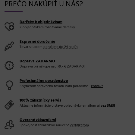
PREČO NAKÚPIŤ U NÁS?
Darčeky k objednávkam
K objednávkam rozdávame darčeky.
Expresné doručenie
Tovar skladom
doručíme do 24 hodín
.
Doprava ZADARMO
Doprava pri nákupe
nad 79,- €
ZADARMO!
Profesionálne poradenstvo
S výberom správneho tovaru Vám poradíme -
kontakt
.
100% zákaznícky servis
Aktuálne informácie o stave objednávky emailom aj
cez SMS!
Overené zákazníkmi
Spokojnosť zákazníkov zaručená
certifikátom
.