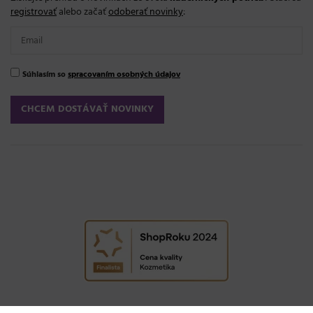
registrovať
alebo začať
odoberať novinky
:
Súhlasím so
spracovaním osobných údajov