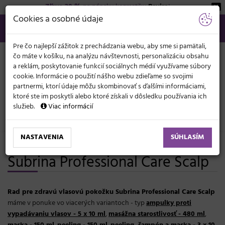
Zľava 20 %
na pánsku kozmetiku
Beviro
!
KATEGÓRIE
Cookies a osobné údaje
02/21 201 099
info@svetkadernictva.sk
Po−pia: 8−17
Všetko o nákupe
€
MENU
Pre čo najlepší zážitok z prechádzania webu, aby sme si pamätali,
čo máte v košíku, na analýzu návštevnosti, personalizáciu obsahu
a reklám, poskytovanie funkcií sociálnych médií využívame súbory
cookie. Informácie o použití nášho webu zdieľame so svojimi
partnermi, ktorí údaje môžu skombinovať s ďalšími informáciami,
ktoré ste im poskytli alebo ktoré získali v dôsledku používania ich
služieb.
Viac informácií
Značky
Subrina Professional
NASTAVENIA
SÚHLASÍM
Rad pre zdravú vlasovú pokožku
Subrina Professional Care Scalp
Rad pre zdravú vlasovú pokožku Subrina Professional Care Scalp
máme v ponuke vo viacerých variantoch - typ
ampulky proti
vypadávaniu vlasov - 5 x 10 ml
,
masážna starostlivosť - 480 ml
,