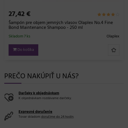
27,42 €
Šampón pre objem jemných vlasov Olaplex No.4 Fine
Bond Maintenance Shampoo - 250 ml
Skladom 7 ks
Olaplex
Do košíka
PREČO NAKÚPIŤ U NÁS?
Darčeky k objednávkam
K objednávkam rozdávame darčeky.
Expresné doručenie
Tovar skladom
doručíme do 24 hodín
.