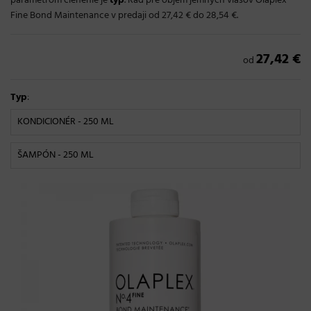
parametrom členenie je
typ
. Rad pre objem jemných vlasov Olaplex
Fine Bond Maintenance v predaji od 27,42 € do 28,54 €.
27,42 €
od
Typ
:
KONDICIONÉR - 250 ML
ŠAMPÓN - 250 ML