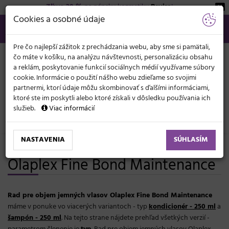
Zľava 20 %
na pánsku kozmetiku
Beviro
!
KATEGÓRIE
Cookies a osobné údaje
02/21 201 099
info@svetkadernictva.sk
Po−pia: 8−17
Všetko o nákupe
€
MENU
Pre čo najlepší zážitok z prechádzania webu, aby sme si pamätali,
čo máte v košíku, na analýzu návštevnosti, personalizáciu obsahu
a reklám, poskytovanie funkcií sociálnych médií využívame súbory
cookie. Informácie o použití nášho webu zdieľame so svojimi
partnermi, ktorí údaje môžu skombinovať s ďalšími informáciami,
ktoré ste im poskytli alebo ktoré získali v dôsledku používania ich
služieb.
Viac informácií
Značky
Olaplex
NASTAVENIA
SÚHLASÍM
Rad pre objem jemných vlasov
Olaplex Fine Bond Maintenance
Rad pre objem jemných vlasov Olaplex Fine Bond Maintenance
máme v ponuke vo viacerých variantoch - typ
kondicionér - 250 ml
a
šampón - 250 ml
. Na tejto strane nájdete prehľad všetkých verzií -