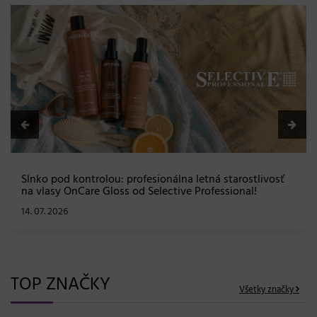
BLONDME prichádza s novo
efekt a maximálna staros
08. 06. 2026
sionálna letná starostlivosť
Selective Professional!
TOP ZNAČKY
Všetky značky