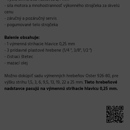
-
sila
motora
a
mnohostrannosť
výkonného
strojčeka
za
skvelú
cenu
-
záručný
a
pozáručný
servis
-
pogumované
telo
strojčeka
Balenie obsahuje
:
-
1
výmenná
strihacie
hlavice
0,25 mm
-
3
prídavné
plastové
hrebene
(
1
/
4
"
,
3
/
8
"
,
1
/
2
"
)
-
čistiaci
štetec
-
mazací
olej
Možno
dokúpiť
sadu
výmenných
hrebeňov
Oster
926-80
,
pre
výšku strihu
1,5
,
3
,
6
,
9,5
,
13
,
19
,
22
a
25
mm
.
Tieto
hrebeňové
nadstavce
pasujú
na
výmennú
strihacie
hlavicu
0,25 mm
.