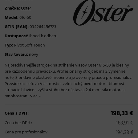
Značka:
Oster
Model:
616-50
GTIN (EAN):
034264456723
Dostupnosť:
ihneď k odberu
Typ:
Pivot Soft Touch
Stav tovaru:
nový
Najpredávanejšie strojček na strihanie vlasov Oster 616-50 je ideálny
pre každodennú prevádzku. Profesionálny strojček má 2 výmenné
nože, 3 prídavné plastové hrebene a je overený praxou profesionálov.
Prevádzka: sieťová Vlastnosti: - veľmi tichý pivot motor - titánová
strihacie hlavice - výška strihu bez nástavca 2,4 mm - sila motora a
mnohostran...
viac »
198,33 €
Cena s DPH :
163,91 €
Cena bez DPH :
194,33 €
Cena pre profesionálov
: