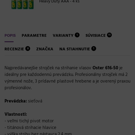
Heavy Duty AAA - 4 ks
POPIS
PARAMETRE
VARIANTY
SÚVISIACE
1
11
RECENZIE
ZNAČKA
NA STIAHNUTIE
8
1
Najpredávanejšie
strojček
na
strihanie
vlasov
Oster
616-50
je
ideálny
pre
každodennú
prevádzku
.
Profesionálny
strojček
má
2
výmenné
nože
,
3
prídavné
plastové
hrebene
a
je overený
praxou
profesionálov
.
Prevádzka:
sieťová
Vlastnosti
:
-
veľmi
tichý
pivot
motor
-
titánová
strihacie
hlavice
-
výška
strihu
bez
nástavca
2,4
mm