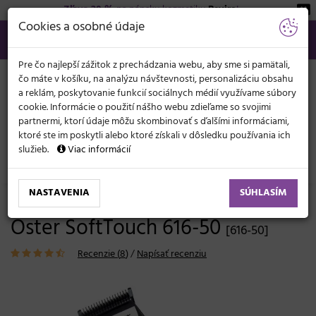
Zľava 20 %
na pánsku kozmetiku
Beviro
!
KATEGÓRIE
Cookies a osobné údaje
02/21 201 099
info@svetkadernictva.sk
Po−pia: 8−17
Všetko o nákupe
€
MENU
Pre čo najlepší zážitok z prechádzania webu, aby sme si pamätali,
čo máte v košíku, na analýzu návštevnosti, personalizáciu obsahu
a reklám, poskytovanie funkcií sociálnych médií využívame súbory
cookie. Informácie o použití nášho webu zdieľame so svojimi
partnermi, ktorí údaje môžu skombinovať s ďalšími informáciami,
ktoré ste im poskytli alebo ktoré získali v dôsledku používania ich
služieb.
Viac informácií
Elektronika
Strojčeky
Pre profesionálne použitie
NASTAVENIA
SÚHLASÍM
Profesionálny strojček na vlasy
Oster SoftTouch 616-50
[616-50]
Recenzie (
8
)
/
Napísať recenziu