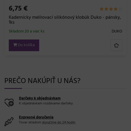
6,75 €
Kadernícky melírovací silikónový klobúk Duko - pánsky,
1ks
Skladom 20 a viac ks
DUKO
Do košíka
PREČO NAKÚPIŤ U NÁS?
Darčeky k objednávkam
K objednávkam rozdávame darčeky.
Expresné doručenie
Tovar skladom
doručíme do 24 hodín
.