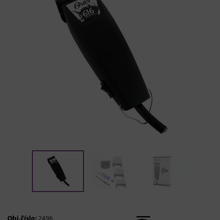
Obj.číslo:
2496