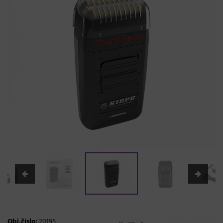
Obj.číslo:
20195