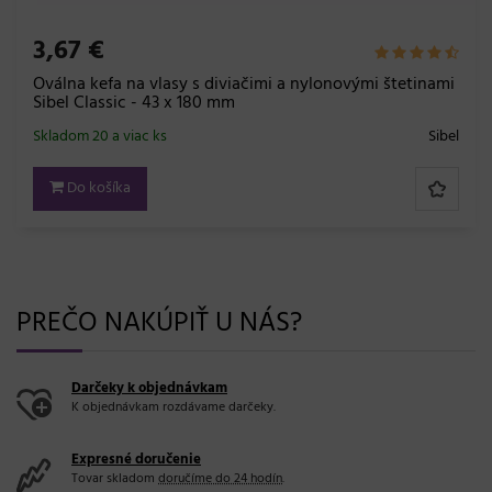
3,67 €
Oválna kefa na vlasy s diviačimi a nylonovými štetinami
Sibel Classic - 43 x 180 mm
Skladom 20 a viac ks
Sibel
Do košíka
PREČO NAKÚPIŤ U NÁS?
Darčeky k objednávkam
K objednávkam rozdávame darčeky.
Expresné doručenie
Tovar skladom
doručíme do 24 hodín
.