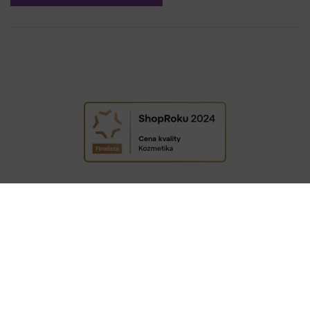
COPYRIGHT © 2009−2026 DETAIL - HAIR STYLE S.R.O. | TEMPLATE BY
COLORLIB