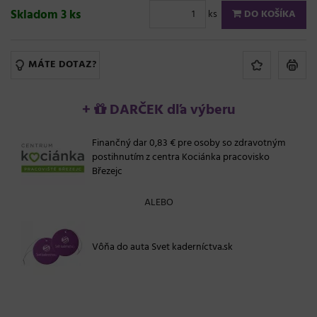
Skladom 3 ks
ks
DO KOŠÍKA
MÁTE DOTAZ?
+
DARČEK dľa výberu
Finančný dar 0,83 € pre osoby so zdravotným
postihnutím z centra Kociánka pracovisko
Březejc
ALEBO
Vôňa do auta Svet kaderníctva.sk