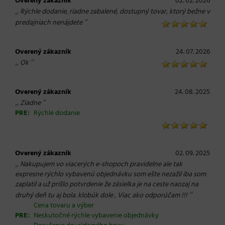
Overený zákazník
02. 02. 2026
„
Rýchle dodanie, riadne zabalené, dostupný tovar, ktorý bežne v
“
predajniach nenájdete
Overený zákazník
24. 07. 2026
„
“
Ok
Overený zákazník
24. 08. 2025
„
“
Ziadne
PRE:
Rýchle dodanie
Overený zákazník
02. 09. 2025
„
Nakupujem vo viacerých e-shopoch pravidelne ale tak
expresne rýchlo vybavenú objednávku som ešte nezažil iba som
zaplatil a už prišlo potvrdenie že zásielka je na ceste naozaj na
“
druhý deň tu aj bola. klobúk dole , Viac ako odporúčam !!!
Cena tovaru a výber
PRE:
Neskutočné rýchle vybavenie objednávky