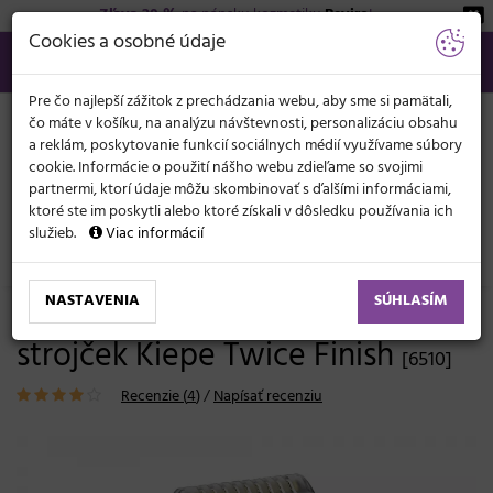
Zľava 20 %
na pánsku kozmetiku
Beviro
!
KATEGÓRIE
Cookies a osobné údaje
02/21 201 099
info@svetkadernictva.sk
Po−pia: 8−17
Všetko o nákupe
€
MENU
Pre čo najlepší zážitok z prechádzania webu, aby sme si pamätali,
čo máte v košíku, na analýzu návštevnosti, personalizáciu obsahu
a reklám, poskytovanie funkcií sociálnych médií využívame súbory
cookie. Informácie o použití nášho webu zdieľame so svojimi
partnermi, ktorí údaje môžu skombinovať s ďalšími informáciami,
ktoré ste im poskytli alebo ktoré získali v dôsledku používania ich
služieb.
Viac informácií
Elektronika
Strojčeky
Holiace strojčeky
NASTAVENIA
SÚHLASÍM
Profesionálny planžetový holiaci
strojček Kiepe Twice Finish
[6510]
Recenzie (
4
)
/
Napísať recenziu