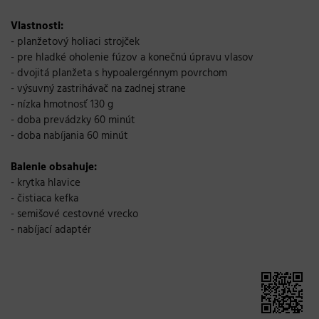
Vlastnosti:
- planžetový holiaci strojček
- pre hladké oholenie fúzov a konečnú úpravu vlasov
- dvojitá planžeta s hypoalergénnym povrchom
- výsuvný zastrihávač na zadnej strane
- nízka hmotnosť 130 g
- doba prevádzky 60 minút
- doba nabíjania 60 minút
Balenie obsahuje:
- krytka hlavice
- čistiaca kefka
- semišové cestovné vrecko
- nabíjací adaptér