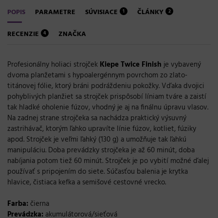
POPIS
PARAMETRE
SÚVISIACE
ČLÁNKY
1
2
RECENZIE
ZNAČKA
4
Profesionálny holiaci strojček
Kiepe
Twice
Finish
je vybavený
dvoma planžetami s hypoalergénnym povrchom zo zlato-
titánovej fólie, ktorý bráni podráždeniu pokožky. Vďaka dvojici
pohyblivých planžiet sa strojček prispôsobí líniam tváre a zaistí
tak hladké oholenie fúzov, vhodný je aj na finálnu úpravu vlasov.
Na zadnej strane strojčeka sa nachádza praktický výsuvný
zastrihávač, ktorým ľahko upravíte línie fúzov, kotliet, fúziky
apod. Strojček je veľmi ľahký (130 g) a umožňuje tak ľahkú
manipuláciu. Doba prevádzky strojčeka je až 60 minút, doba
nabíjania potom tiež 60 minút. Strojček je po vybití možné ďalej
používať s pripojením do siete. Súčasťou balenia je krytka
hlavice, čistiaca kefka a semišové cestovné vrecko.
Farba:
čierna
Prevádzka:
akumulátorová/sieťová