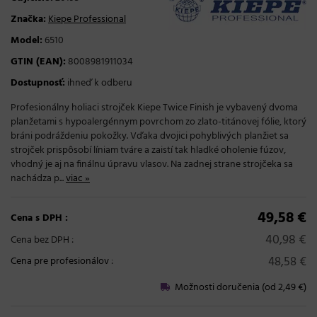
Značka:
Kiepe Professional
Model:
6510
GTIN (EAN):
8008981911034
Dostupnosť:
ihneď k odberu
Profesionálny holiaci strojček Kiepe Twice Finish je vybavený dvoma
planžetami s hypoalergénnym povrchom zo zlato-titánovej fólie, ktorý
bráni podráždeniu pokožky. Vďaka dvojici pohyblivých planžiet sa
strojček prispôsobí líniam tváre a zaistí tak hladké oholenie fúzov,
vhodný je aj na finálnu úpravu vlasov. Na zadnej strane strojčeka sa
nachádza p...
viac »
49,58 €
Cena s DPH :
40,98 €
Cena bez DPH :
48,58 €
Cena pre profesionálov
:
Možnosti doručenia (od 2,49 €)