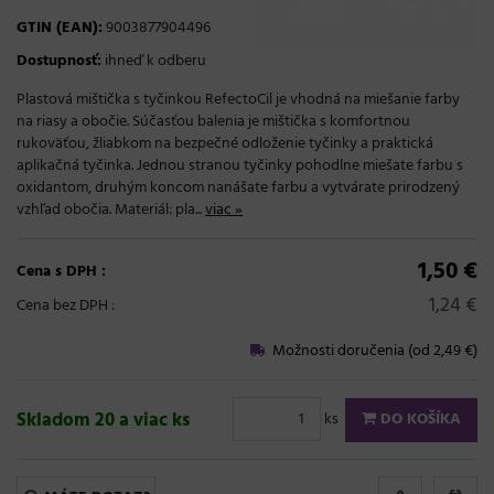
GTIN (EAN):
9003877904496
Dostupnosť:
ihneď k odberu
Plastová mištička s tyčinkou RefectoCil je vhodná na miešanie farby
na riasy a obočie. Súčasťou balenia je mištička s komfortnou
rukoväťou, žliabkom na bezpečné odloženie tyčinky a praktická
aplikačná tyčinka. Jednou stranou tyčinky pohodlne miešate farbu s
oxidantom, druhým koncom nanášate farbu a vytvárate prirodzený
vzhľad obočia. Materiál: pla...
viac »
1,50 €
Cena s DPH :
1,24 €
Cena bez DPH :
Možnosti doručenia (od 2,49 €)
Skladom 20 a viac ks
ks
DO KOŠÍKA