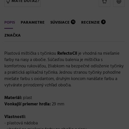
MÁTE DOTAZ?
POPIS
PARAMETRE
SÚVISIACE
RECENZIE
15
8
ZNAČKA
Plastová mištička s tyčinkou
RefectoCil
je vhodná na miešanie
farby na riasy a obočie. Súčasťou balenia je mištička s
komfortnou rukoväťou, žliabkom na bezpečné odloženie tyčinky
a praktická aplikačná tyčinka. Jednou stranou tyčinky pohodlne
miešate farbu s oxidantom, druhým koncom nanášate farbu a
vytvárate prirodzený vzhľad obočia.
Materiál:
plast
Vonkajší priemer hrdla:
29 mm
Vlastnosti:
- plastová nádoba