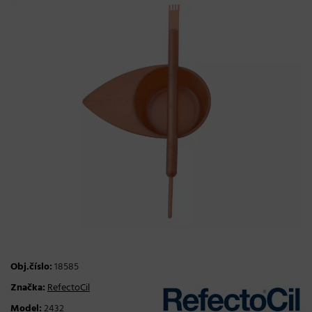
Obj.číslo:
18585
Značka:
RefectoCil
Model:
2432