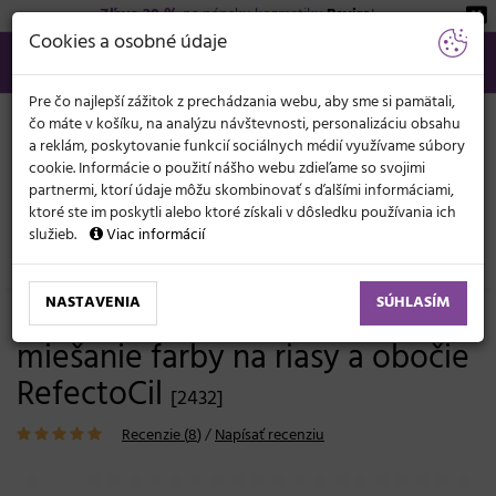
Zľava 20 %
na pánsku kozmetiku
Beviro
!
KATEGÓRIE
Cookies a osobné údaje
02/21 201 099
info@svetkadernictva.sk
Po−pia: 8−17
Všetko o nákupe
€
MENU
Pre čo najlepší zážitok z prechádzania webu, aby sme si pamätali,
čo máte v košíku, na analýzu návštevnosti, personalizáciu obsahu
a reklám, poskytovanie funkcií sociálnych médií využívame súbory
cookie. Informácie o použití nášho webu zdieľame so svojimi
partnermi, ktorí údaje môžu skombinovať s ďalšími informáciami,
ktoré ste im poskytli alebo ktoré získali v dôsledku používania ich
služieb.
Viac informácií
Kozmetické potreby
Riasy a obočie
Nástroje a pomôcky
NASTAVENIA
SÚHLASÍM
Plastová mištička s tyčinkou na
miešanie farby na riasy a obočie
RefectoCil
[2432]
Recenzie (
8
)
/
Napísať recenziu