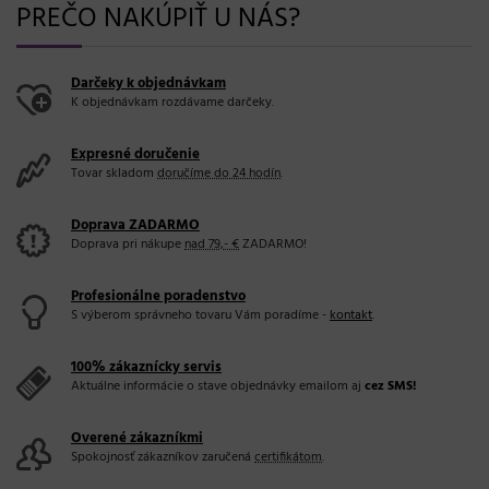
PREČO NAKÚPIŤ U NÁS?
Darčeky k objednávkam
K objednávkam rozdávame darčeky.
Expresné doručenie
Tovar skladom
doručíme do 24 hodín
.
Doprava ZADARMO
Doprava pri nákupe
nad 79,- €
ZADARMO!
Profesionálne poradenstvo
S výberom správneho tovaru Vám poradíme -
kontakt
.
100% zákaznícky servis
Aktuálne informácie o stave objednávky emailom aj
cez SMS!
Overené zákazníkmi
Spokojnosť zákazníkov zaručená
certifikátom
.