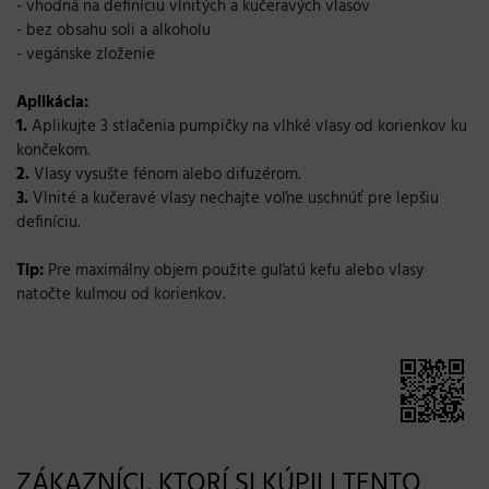
- vhodná na definíciu vlnitých a kučeravých vlasov
- bez obsahu soli a alkoholu
- vegánske zloženie
Aplikácia:
1.
Aplikujte 3 stlačenia pumpičky na vlhké vlasy od korienkov ku
končekom.
2.
Vlasy vysušte fénom alebo difuzérom.
3.
Vlnité a kučeravé vlasy nechajte voľne uschnúť pre lepšiu
definíciu.
Tip:
Pre maximálny objem použite guľatú kefu alebo vlasy
natočte kulmou od korienkov.
ZÁKAZNÍCI, KTORÍ SI KÚPILI TENTO