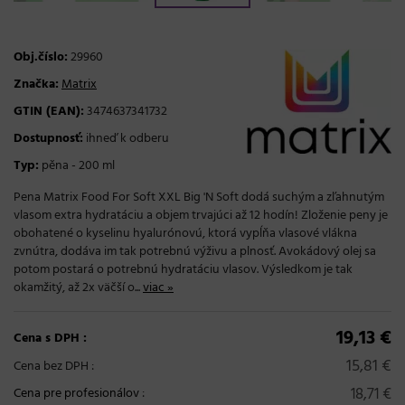
Obj.číslo:
29960
Značka:
Matrix
GTIN (EAN):
3474637341732
Dostupnosť:
ihneď k odberu
Typ:
pěna - 200 ml
Pena Matrix Food For Soft XXL Big 'N Soft dodá suchým a zľahnutým
vlasom extra hydratáciu a objem trvajúci až 12 hodín! Zloženie peny je
obohatené o kyselinu hyalurónovú, ktorá vypĺňa vlasové vlákna
zvnútra, dodáva im tak potrebnú výživu a plnosť. Avokádový olej sa
potom postará o potrebnú hydratáciu vlasov. Výsledkom je tak
okamžitý, až 2x väčší o...
viac »
19,13 €
Cena s DPH :
15,81 €
Cena bez DPH :
18,71 €
Cena pre profesionálov
: