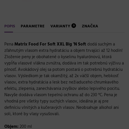
POPIS
PARAMETRE
VARIANTY
ZNAČKA
9
Pena
Matrix Food For Soft XXL Big 'N Soft
dodá suchým a
zľahnutým vlasom extra hydratáciu a objem trvajúci až 12 hodín!
Zloženie peny je obohatené o kyselinu hyalurónovú, ktorá
vypĺňa vlasové vlákna zvnútra, dodáva im tak potrebnú výživu a
plnosť. Avokádový olej sa potom postará o potrebnú hydratáciu
vlasov. Výsledkom je tak okamžitý, až 2x väčší objem, hebkosť
vlasov, extra hydratácia a lesk bez nežiaduceho chrumkavého
efektu, zlepenia, zanechávania zvyškov alebo lepivého pocitu.
Navyše dodáva vlasom tepelnú ochranu až do 230 °C. Pena je
vhodná pre všetky typy suchých vlasov, ideálna je aj pre
definíciu vlnitých a kučeravých vlasov. Neobsahuje alkohol ani
soli, ktoré by vlasy vysušovali.
Objem:
200 ml