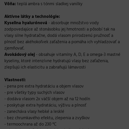
Vôňa:
teplá ambra s tónmi sladkej vanilky
Aktívne látky a technológie:
Kyselina hyalurónová
- absorbuje množstvo vody
zodpovedajúce až stonásobku jej hmotnosti a pôsobí tak na
vlasy silne hydratačne, dodá vlasom prirodzenú pružnosť a
plnosť bez akéhokoľvek zaťaženia a pomáha ich vyhladzovať a
zjemňovať.
Avokádový olej
- obsahuje vitamíny A, D, E a omega-3 mastné
kyseliny, ktoré intenzívne hydratujú vlasy bez zaťaženia,
zlepšujú ich elasticitu a zabraňujú lámavosti
Vlastnosti:
- pena pre extra hydratáciu a objem vlasov
- pre všetky typy suchých vlasov
- dodáva vlasom 2x väčší objem až na 12 hodín
- poskytuje extra hydratáciu, výživu a plnosť
- zanecháva vlasy hebké a lesklé
- bez chrumkavého efektu, zlepenia a zvyškov
- termoochrana až do 230 °C