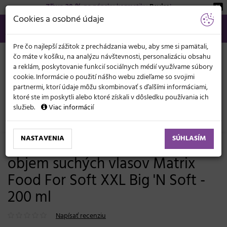
Zľava 20 %
na pánsku kozmetiku
Beviro
!
KATEGÓRIE
Cookies a osobné údaje
02/21 201 099
info@svetkadernictva.sk
Po−pia: 8−17
Všetko o nákupe
€
MENU
Pre čo najlepší zážitok z prechádzania webu, aby sme si pamätali,
čo máte v košíku, na analýzu návštevnosti, personalizáciu obsahu
a reklám, poskytovanie funkcií sociálnych médií využívame súbory
cookie. Informácie o použití nášho webu zdieľame so svojimi
partnermi, ktorí údaje môžu skombinovať s ďalšími informáciami,
ktoré ste im poskytli alebo ktoré získali v dôsledku používania ich
služieb.
Viac informácií
Vlasová kozmetika
Sérum, mlieka, spreje
Suché vlasy
NASTAVENIA
SÚHLASÍM
Pena pre extra hydratáciu a
objem suchých vlasov Matrix
Food For Soft XXL Big 'N Soft -
200 ml
Napísať recenziu