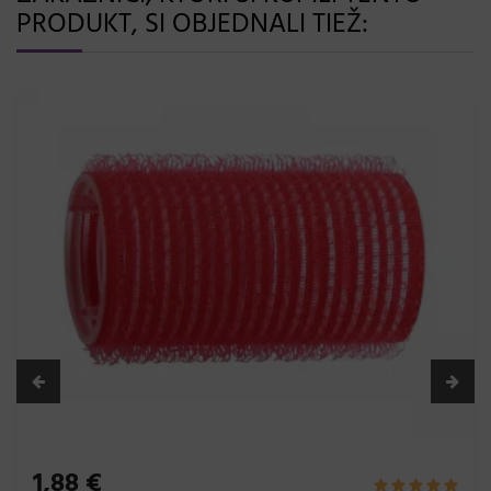
PRODUKT, SI OBJEDNALI TIEŽ:
1,38 €
Čiapka na trvalú onduláciu
1ks, strieborná
Skladom 20 a viac ks
Do košíka