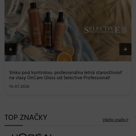
BLONDME prichádza s novou érou blond: lesk, glow
efekt a maximálna starostlivosť bez kompromisov
08. 06. 2026
TOP ZNAČKY
Všetky značky