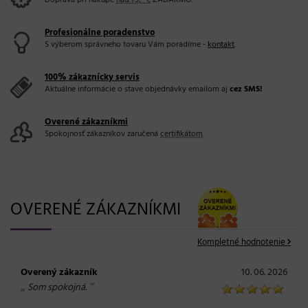
Doprava pri nákupe
nad 79,- €
ZADARMO!
Profesionálne poradenstvo
S výberom správneho tovaru Vám poradíme -
kontakt
.
100% zákaznícky servis
Aktuálne informácie o stave objednávky emailom aj
cez SMS!
Overené zákazníkmi
Spokojnosť zákazníkov zaručená
certifikátom
.
OVERENÉ ZÁKAZNÍKMI
Kompletné hodnotenie
Overený zákazník
10. 06. 2026
„
“
Som spokojná.