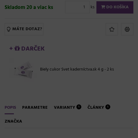
Skladom 20 a viac ks
ks
DO KOŠÍKA
MÁTE DOTAZ?
+
DARČEK
Biely cukor Svet kaderníctva.sk 4 g - 2 ks
POPIS
PARAMETRE
VARIANTY
ČLÁNKY
1
1
ZNAČKA