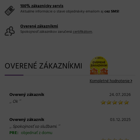
100% zákaznícky servis
Aktuálne informácie o stave objednávky emailom aj
cez SMS!
Overené zákazníkmi
Spokojnosť zákazníkov zaručená
certifikátom
.
OVERENÉ ZÁKAZNÍKMI
Kompletné hodnotenie
Overený zákazník
24. 07. 2026
„
“
Ok
Overený zákazník
03. 12. 2025
„
“
Spokojnosť so službami.
PRE:
objednať z domu