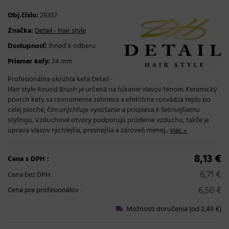
Obj.číslo:
29357
Značka:
Detail - Hair style
Dostupnosť:
ihneď k odberu
Priemer kefy:
34 mm
Profesionálna okrúhla kefa Detail -
Hair style Round Brush je určená na fúkanie vlasov fénom. Keramický
povrch kefy sa rovnomerne zahrieva a efektívne rozvádza teplo po
celej ploche, čím urýchľuje vysúšanie a prispieva k šetrnejšiemu
stylingu. Vzduchové otvory podporujú prúdenie vzduchu, takže je
úprava vlasov rýchlejšia, presnejšia a zároveň menej...
viac »
8,13 €
Cena s DPH :
6,71 €
Cena bez DPH :
6,50 €
Cena pre profesionálov
:
Možnosti doručenia (od 2,49 €)