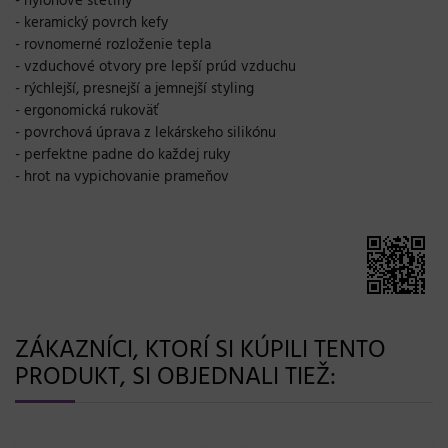
- nylonové štetiny
- keramický povrch kefy
- rovnomerné rozloženie tepla
- vzduchové otvory pre lepší prúd vzduchu
- rýchlejší, presnejší a jemnejší styling
- ergonomická rukoväť
- povrchová úprava z lekárskeho silikónu
- perfektne padne do každej ruky
- hrot na vypichovanie prameňov
ZÁKAZNÍCI, KTORÍ SI KÚPILI TENTO
PRODUKT, SI OBJEDNALI TIEŽ: