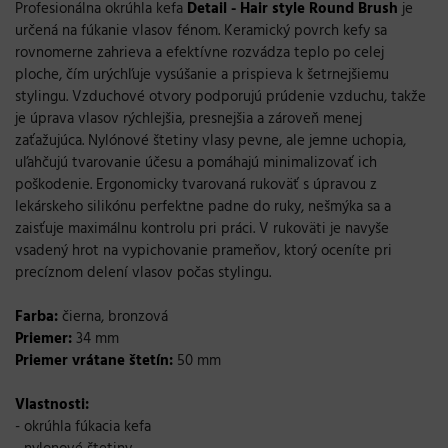
Profesionálna okrúhla kefa
Detail - Hair style Round Brush
je
určená na fúkanie vlasov fénom. Keramický povrch kefy sa
rovnomerne zahrieva a efektívne rozvádza teplo po celej
ploche, čím urýchľuje vysúšanie a prispieva k šetrnejšiemu
stylingu. Vzduchové otvory podporujú prúdenie vzduchu, takže
je úprava vlasov rýchlejšia, presnejšia a zároveň menej
zaťažujúca. Nylónové štetiny vlasy pevne, ale jemne uchopia,
uľahčujú tvarovanie účesu a pomáhajú minimalizovať ich
poškodenie. Ergonomicky tvarovaná rukoväť s úpravou z
lekárskeho silikónu perfektne padne do ruky, nešmýka sa a
zaisťuje maximálnu kontrolu pri práci. V rukoväti je navyše
vsadený hrot na vypichovanie prameňov, ktorý oceníte pri
precíznom delení vlasov počas stylingu.
Farba:
čierna, bronzová
Priemer:
34 mm
Priemer vrátane štetín:
50 mm
Vlastnosti:
- okrúhla fúkacia kefa