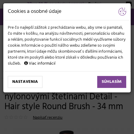
Zľava 20 %
na pánsku kozmetiku
Beviro
!
KATEGÓRIE
Cookies a osobné údaje
02/21 201 099
info@svetkadernictva.sk
Po−pia: 8−17
Všetko o nákupe
€
MENU
Pre čo najlepší zážitok z prechádzania webu, aby sme si pamätali,
čo máte v košíku, na analýzu návštevnosti, personalizáciu obsahu
a reklám, poskytovanie funkcií sociálnych médií využívame súbory
cookie. Informácie o použití nášho webu zdieľame so svojimi
partnermi, ktorí údaje môžu skombinovať s ďalšími informáciami,
ktoré ste im poskytli alebo ktoré získali v dôsledku používania ich
služieb.
Viac informácií
Kadernícke potreby
Kefy
Guľaté fúkacie
NASTAVENIA
SÚHLASÍM
Okrúhla fúkacia kefa s
nylonovými štetinami Detail -
Hair style Round Brush - 34 mm
Napísať recenziu