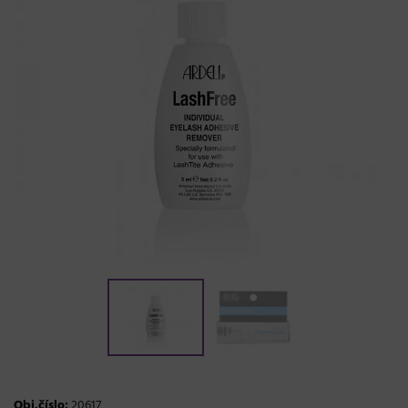
Obj.číslo:
20617