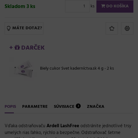
Skladom 3 ks
ks
DO KOŠÍKA
MÁTE DOTAZ?
+
DARČEK
Biely cukor Svet kaderníctva.sk 4 g - 2 ks
POPIS
PARAMETRE
SÚVISIACE
ZNAČKA
3
Vďaka odstraňovaču
Ardell LashFree
odstránite jednotlivé trsy
umelých rias ľahko, rýchlo a bezpečne. Odstraňovač šetrne