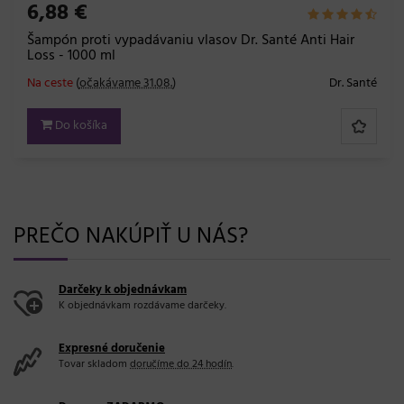
6,88 €
Šampón proti vypadávaniu vlasov Dr. Santé Anti Hair
Loss - 1000 ml
Na ceste
(
očakávame 31.08.
)
Dr. Santé
Do košíka
PREČO NAKÚPIŤ U NÁS?
Darčeky k objednávkam
K objednávkam rozdávame darčeky.
Expresné doručenie
Tovar skladom
doručíme do 24 hodín
.