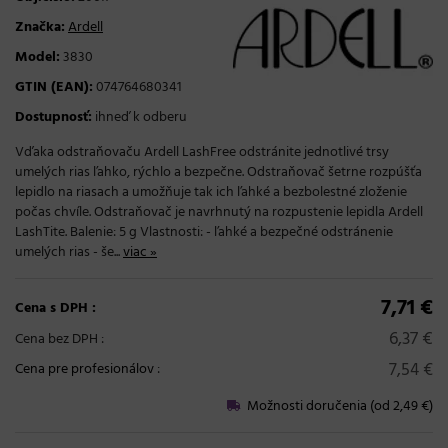
Značka:
Ardell
Model:
3830
GTIN (EAN):
074764680341
Dostupnosť:
ihneď k odberu
Vďaka odstraňovaču Ardell LashFree odstránite jednotlivé trsy
umelých rias ľahko, rýchlo a bezpečne. Odstraňovač šetrne rozpúšťa
lepidlo na riasach a umožňuje tak ich ľahké a bezbolestné zloženie
počas chvíle. Odstraňovač je navrhnutý na rozpustenie lepidla Ardell
LashTite. Balenie: 5 g Vlastnosti: - ľahké a bezpečné odstránenie
umelých rias - še...
viac »
7,71 €
Cena s DPH :
6,37 €
Cena bez DPH :
7,54 €
Cena pre profesionálov
:
Možnosti doručenia (od 2,49 €)