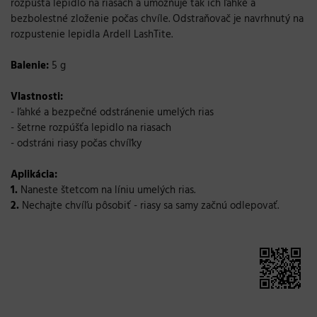
rozpúšťa lepidlo na riasach a umožňuje tak ich ľahké a
bezbolestné zloženie počas chvíle. Odstraňovač je navrhnutý na
rozpustenie lepidla Ardell LashTite.
Balenie:
5 g
Vlastnosti:
- ľahké a bezpečné odstránenie umelých rias
- šetrne rozpúšťa lepidlo na riasach
- odstráni riasy počas chvíľky
Aplikácia:
1.
Naneste štetcom na líniu umelých rias.
2.
Nechajte chvíľu pôsobiť - riasy sa samy začnú odlepovať.