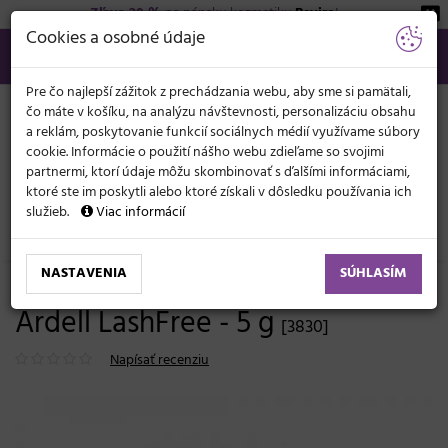
Zľava 20 %
na pánsku kozmetiku
Beviro
!
KATEGÓRIE
Cookies a osobné údaje
02/21 201 099
info@svetkadernictva.sk
Po−pia: 8−17
Všetko o nákupe
€
MENU
Pre čo najlepší zážitok z prechádzania webu, aby sme si pamätali,
čo máte v košíku, na analýzu návštevnosti, personalizáciu obsahu
a reklám, poskytovanie funkcií sociálnych médií využívame súbory
cookie. Informácie o použití nášho webu zdieľame so svojimi
partnermi, ktorí údaje môžu skombinovať s ďalšími informáciami,
ktoré ste im poskytli alebo ktoré získali v dôsledku používania ich
služieb.
Viac informácií
Kozmetické potreby
Riasy a obočie
Umelé riasy
NASTAVENIA
SÚHLASÍM
Odstraňovač trsov umelých rias
Ardell LashFree - 5 g
[3830]
Napísať recenziu