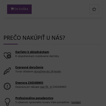
Do košíka
PREČO NAKÚPIŤ U NÁS?
Darčeky k objednávkam
K objednávkam rozdávame darčeky.
Expresné doručenie
Tovar skladom
doručíme do 24 hodín
.
Doprava ZADARMO
Doprava pri nákupe
nad 79,- €
ZADARMO!
Profesionálne poradenstvo
S výberom správneho tovaru Vám poradíme -
kontakt
.