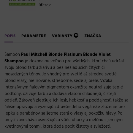
Březejc
POPIS
PARAMETRE
VARIANTY
ZNAČKA
18
Šampón
Paul Mitchell Blonde Platinum Blonde Violet
Shampoo
je dokonalou voľbou pre všetkých, ktorí chcú udržať
svoju blond farbu žiarivú a bez nežiaducich žltých či
mosadzných tónov. Je vhodný pre svetlé až stredne svetlé
blond vlasy, melírované, strieborné, šedé aj biele. Vďaka
intenzívnym fialovým pigmentom okamžite neutralizuje teplé
podtóny, oživuje farbu a dodáva vlasom chladnejší, čistejší
odtieň. Zároveň zlepšuje ich lesk, hebkosť a poddajnosť, takže sa
ľahšie upravujú a vyzerajú zdravšie. Jeho vegánske zloženie bez
lepku a parabénov sa šetrne stará o vlasy aj pokožku hlavy. Po
umytí zanecháva osviežujúcu vôňu uhorky a melónu s jemnými
kvetinovými tónmi, ktorá dodá pocit čistoty a sviežosti.