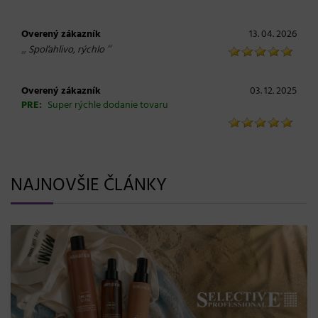
Overený zákazník
13. 04. 2026
„
“
Spoľahlivo, rýchlo
Overený zákazník
03. 12. 2025
PRE:
Super rýchle dodanie tovaru
NAJNOVŠIE ČLÁNKY
BLONDME prichádza s novou érou
efekt a maximálna starostlivosť
08. 06. 2026