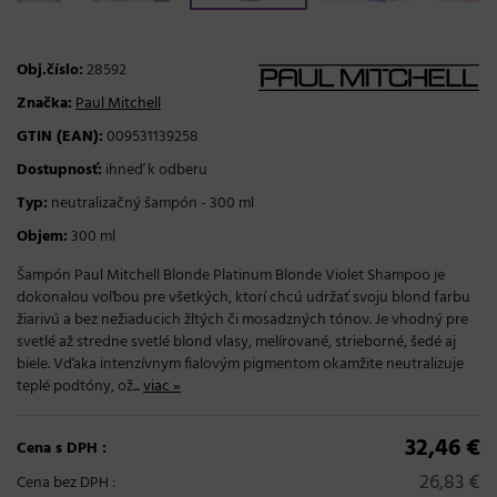
Obj.číslo:
28592
Značka:
Paul Mitchell
GTIN (EAN):
009531139258
Dostupnosť:
ihneď k odberu
Typ:
neutralizačný šampón - 300 ml
Objem:
300 ml
Šampón Paul Mitchell Blonde Platinum Blonde Violet Shampoo je
dokonalou voľbou pre všetkých, ktorí chcú udržať svoju blond farbu
žiarivú a bez nežiaducich žltých či mosadzných tónov. Je vhodný pre
svetlé až stredne svetlé blond vlasy, melírované, strieborné, šedé aj
biele. Vďaka intenzívnym fialovým pigmentom okamžite neutralizuje
teplé podtóny, ož...
viac »
32,46 €
Cena s DPH :
26,83 €
Cena bez DPH :