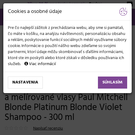
Zľava 20 %
na pánsku kozmetiku
Beviro
!
KATEGÓRIE
Cookies a osobné údaje
02/21 201 099
info@svetkadernictva.sk
Po−pia: 8−17
Všetko o nákupe
€
MENU
Pre čo najlepší zážitok z prechádzania webu, aby sme si pamätali,
čo máte v košíku, na analýzu návštevnosti, personalizáciu obsahu
a reklám, poskytovanie funkcií sociálnych médií využívame súbory
cookie. Informácie o použití nášho webu zdieľame so svojimi
partnermi, ktorí údaje môžu skombinovať s ďalšími informáciami,
ktoré ste im poskytli alebo ktoré získali v dôsledku používania ich
služieb.
Viac informácií
Vlasová kozmetika
Šampóny
Biele vlasy - neutralizácia žlté
NASTAVENIA
SÚHLASÍM
Neutralizačný šampón pre blond
a melírované vlasy Paul Mitchell
Blonde Platinum Blonde Violet
Shampoo - 300 ml
Napísať recenziu