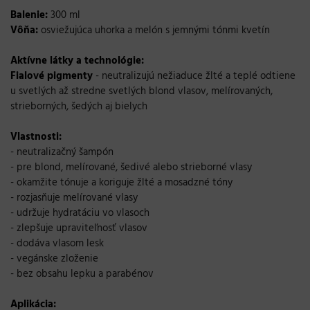
Balenie:
300 ml
Vôňa:
osviežujúca uhorka a melón s jemnými tónmi kvetín
Aktívne látky a technológie:
Fialové pigmenty
- neutralizujú nežiaduce žlté a teplé odtiene
u svetlých až stredne svetlých blond vlasov, melírovaných,
strieborných, šedých aj bielych
Vlastnosti:
- neutralizačný šampón
- pre blond, melírované, šedivé alebo strieborné vlasy
- okamžite tónuje a koriguje žlté a mosadzné tóny
- rozjasňuje melírované vlasy
- udržuje hydratáciu vo vlasoch
- zlepšuje upraviteľnosť vlasov
- dodáva vlasom lesk
- vegánske zloženie
- bez obsahu lepku a parabénov
Aplikácia: