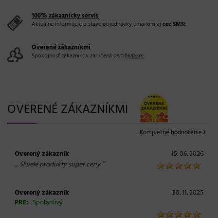
100% zákaznícky servis
Aktuálne informácie o stave objednávky emailom aj
cez SMS!
Overené zákazníkmi
Spokojnosť zákazníkov zaručená
certifikátom
.
OVERENÉ ZÁKAZNÍKMI
Kompletné hodnotenie
Overený zákazník
15. 06. 2026
„
“
Skvelé produkty super ceny
Overený zákazník
30. 11. 2025
PRE:
Spoľahlivý