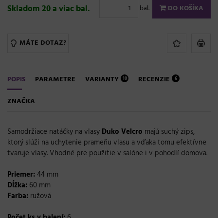
Skladom 20 a viac bal.
bal.
DO KOŠÍKA
MÁTE DOTAZ?
POPIS
PARAMETRE
VARIANTY
RECENZIE
10
6
ZNAČKA
Samodržiace
natáčky
na
vlasy
Duko Velcro
majú
suchý
zips,
ktorý
slúži na uchytenie
prameňu
vlasu
a
vďaka
tomu
efektívne
tvaruje
vlasy
.
Vhodné pre použitie v
salóne
i
v
pohodlí
domova
.
Priemer:
44
mm
Dĺžka
:
60
mm
Farba
:
ružová
Počet
ks
v
balení
:
6