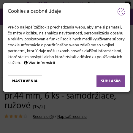
Zľava 20 %
na pánsku kozmetiku
Beviro
!
KATEGÓRIE
Cookies a osobné údaje
02/21 201 099
info@svetkadernictva.sk
Po−pia: 8−17
Všetko o nákupe
€
MENU
Pre čo najlepší zážitok z prechádzania webu, aby sme si pamätali,
čo máte v košíku, na analýzu návštevnosti, personalizáciu obsahu
a reklám, poskytovanie funkcií sociálnych médií využívame súbory
cookie. Informácie o použití nášho webu zdieľame so svojimi
partnermi, ktorí údaje môžu skombinovať s ďalšími informáciami,
ktoré ste im poskytli alebo ktoré získali v dôsledku používania ich
služieb.
Viac informácií
Kadernícke potreby
Natáčky
Samodržiace natáčky
NASTAVENIA
SÚHLASÍM
Natáčky na vlasy Duko Velcro
pr.44 mm, 6 ks - samodržiace,
ružové
[15/2]
Recenzie (
6
)
/
Napísať recenziu