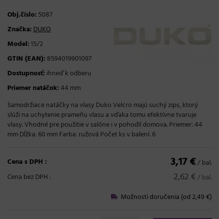
Obj.číslo:
5087
Značka:
DUKO
Model:
15/2
GTIN (EAN):
8594019901097
Dostupnosť:
ihneď k odberu
Priemer natáčok:
44 mm
Samodržiace natáčky na vlasy Duko Velcro majú suchý zips, ktorý
slúži na uchytenie prameňu vlasu a vďaka tomu efektívne tvaruje
vlasy. Vhodné pre použitie v salóne i v pohodlí domova. Priemer: 44
mm Dĺžka: 60 mm Farba: ružová Počet ks v balení: 6
3,17 €
Cena s DPH :
/ bal.
2,62 €
Cena bez DPH :
/ bal.
Možnosti doručenia (od 2,49 €)