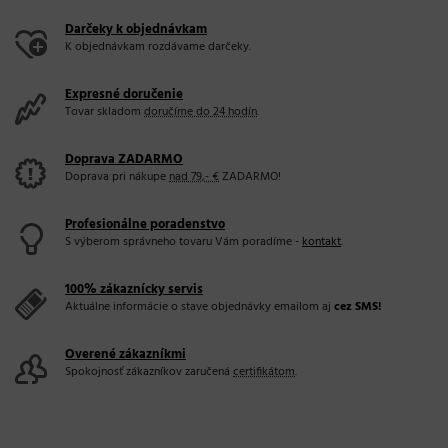
Darčeky k objednávkam
K objednávkam rozdávame darčeky.
Expresné doručenie
Tovar skladom
doručíme do 24 hodín
.
Doprava ZADARMO
Doprava pri nákupe
nad 79,- €
ZADARMO!
Profesionálne poradenstvo
S výberom správneho tovaru Vám poradíme -
kontakt
.
100% zákaznícky servis
Aktuálne informácie o stave objednávky emailom aj
cez SMS!
Overené zákazníkmi
Spokojnosť zákazníkov zaručená
certifikátom
.