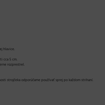
j hlavice.
ti cca 5 cm.
rne rozprestrel.
tnosti strojčeka odporúčame používať sprej po každom strihaní.