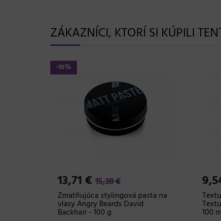
ZÁKAZNÍCI, KTORÍ SI KÚPILI TE
-10%
13,71 €
9,5
15,38 €
eards
Zmatňujúca stylingová pasta na
Textu
ml
vlasy Angry Beards David
Textu
Backhair - 100 g
100 m
ry Beards