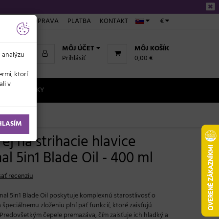
NÁKUPE
DOPRAVA
PLATBA
KONTAKT
€
MÔJ ÚČET
MÔJ KOŠÍK
a analýzu
Prihlásiť
0,00 €
rmi, ktorí
li v
NOVINKY
00 ml
HLASÍM
ej na strihacie hlavice
al 5in1 Blade Oil - 400 ml
ať recenziu
nal 5in1 Blade Oil poskytuje komplexnú starostlivosť o
 špeciálnemu zloženiu plní päť funkcií, ktoré zaisťujú
 Predovšetkým čepele premazáva, čím zaisťuje ich hladký a