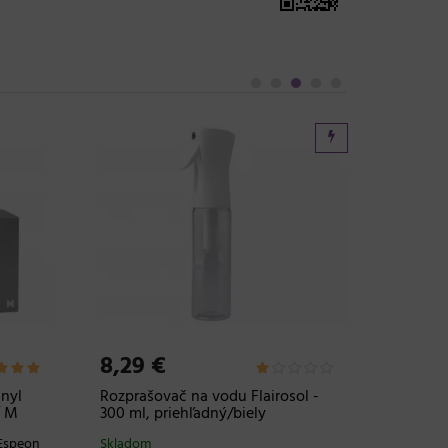
9,79 
Šampón 
odtieňa
Profess
Shampoo
Skladom
20 a viac
8,29 €
inyl
Rozprašovač na vodu Flairosol -
ť M
300 ml, priehľadný/biely
Espeon
Skladom