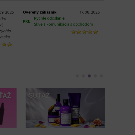
 09. 2025
Overený zákazník
17. 08. 2025
Rýchle odoslanie
etko
PRE:
Skvelá komunikácia s obchodom
é,
rýchlo
ko ako
Objem, 
vlasy – 
Grow Fu
24. 03. 2