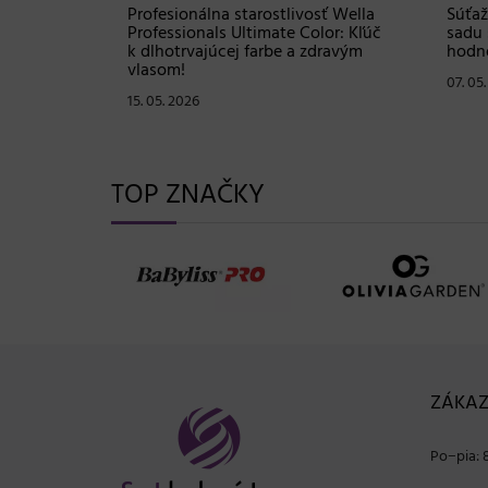
Shampoo:
Profesionálna starostlivosť Wella
Súťaž
ovej
Professionals Ultimate Color: Kľúč
sadu 
istú
k dlhotrvajúcej farbe a zdravým
hodno
vlasom!
07. 05
15. 05. 2026
TOP ZNAČKY
ZÁKAZ
Po−pia: 