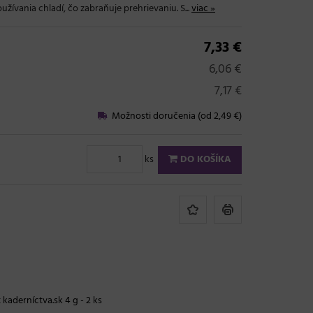
žívania chladí, čo zabraňuje prehrievaniu. S...
viac »
7,33 €
6,06 €
7,17 €
Možnosti doručenia (od 2,49 €)
ks
DO KOŠÍKA
 kaderníctva.sk 4 g - 2 ks