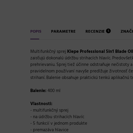
POPIS
PARAMETRE
RECENZIE
ZNAČ
5
Multifunkčný sprej
Kiepe Professional 5in1 Blade Oi
zaisťujú dokonalú údržbu strihacích hlavíc. Predovšet
prehrievaniu. Sprej tiež účinne odstraňuje nečistoty 
pravidelnom používaní navyše predlžuje životnosť čepe
strihaní. Balenie obsahuje praktickú tenkú aplikačnú t
Balenie:
400 ml
Vlastnosti:
- multifunkčný sprej
- na údržbu strihacích hlavíc
- 5 funkcií v jednom produkte
- premazáva hlavice