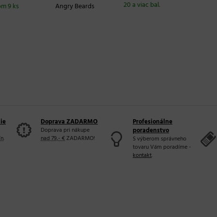
20 a viac bal.
om 9 ks
Angry Beards
ie
Doprava ZADARMO
Profesionálne
Doprava pri nákupe
poradenstvo
ín
.
nad 79,- €
ZADARMO!
S výberom správneho
tovaru Vám poradíme -
kontakt
.