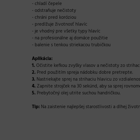
- chladí čepele
- odstraňuje nečistoty
- chráni pred koróziou
- predlžuje životnosť hlavíc
- je vhodný pre všetky typy hlavíc
- na profesionálne aj domáce použitie
- balenie s tenkou striekacou trubičkou
Aplikácia:
1.
Očistite kefkou zvyšky vlasov a nečistoty zo strihace
2.
Pred použitím spreja nádobku dobre pretrepte.
3.
Nastriekajte sprej na strihaciu hlavicu zo vzdialenos
4.
Zapnite strojček na 30 sekúnd, aby sa sprej rovnome
5.
Prebytočný olej utrite suchou handričkou.
Tip:
Na zaistenie najlepšej starostlivosti a dlhej živo