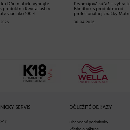
 ku Dňu matiek: vyhrajte
Prvomájová súťaž – vyhrajt
s produktmi RevitaLash v
Blindbox s produktmi od
te viac ako 100 €
profesionálnej značky Matri
. 2026
30. 04. 2026
NÍCKY SERVIS
DÔLEŽITÉ ODKAZY
8−17
Obchodné podmienky
Všetko o nákupe