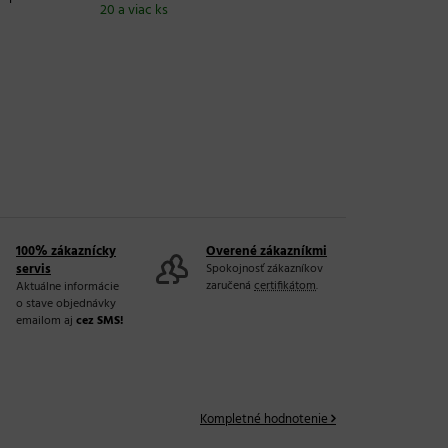
20 a viac ks
100% zákaznícky
Overené zákazníkmi
servis
Spokojnosť zákazníkov
zaručená
certifikátom
.
Aktuálne informácie
o stave objednávky
emailom aj
cez SMS!
Kompletné hodnotenie