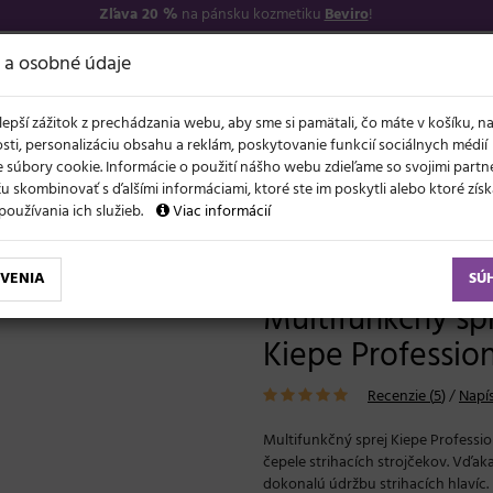
Zľava 20 %
na pánsku kozmetiku
Beviro
!
−17
O NÁS
VŠETKO O 
 a osobné údaje
lepší zážitok z prechádzania webu, aby sme si pamätali, čo máte v košíku, n
sti, personalizáciu obsahu a reklám, poskytovanie funkcií sociálnych médií
 súbory cookie. Informácie o použití nášho webu zdieľame so svojimi partne
 skombinovať s ďalšími informáciami, ktoré ste im poskytli alebo ktoré získa
NOVO
ĽAVY
LETO A VLASY
AKCIE
ZNAČKY
DARČEKY
používania ich služieb.
Viac informácií
spreje
Multifunkčný sprej na strihacie hlavice Kiepe Professional 5in1 Blade Oil - 4
VENIA
SÚ
Multifunkčný spr
Kiepe Profession
Recenzie (
5
)
/
Napís
Multifunkčný sprej Kiepe Professio
čepele strihacích strojčekov. Vďaka
dokonalú údržbu strihacích hlavíc.