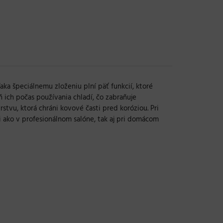
aka špeciálnemu zloženiu plní päť funkcií, ktoré
ň ich počas používania chladí, čo zabraňuje
stvu, ktorá chráni kovové časti pred koróziou. Pri
ži ako v profesionálnom salóne, tak aj pri domácom