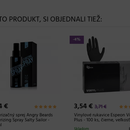
NTO PRODUKT, SI OBJEDNALI TIEŽ:
-4%
4 €
3,54 €
3,71 €
rizačný sprej Angry Beards
Vinylové rukavice Espeon V
rizing Spray Salty Sailor -
Plus - 100 ks, čierne, veľkos
l
Skladom