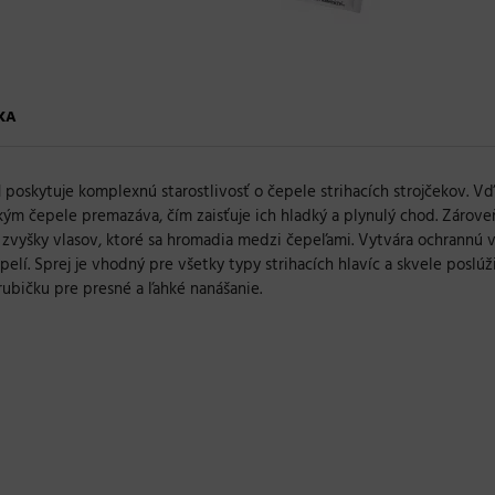
KA
l
poskytuje komplexnú starostlivosť o čepele strihacích strojčekov. Vď
kým čepele premazáva, čím zaisťuje ich hladký a plynulý chod. Zárove
a zvyšky vlasov, ktoré sa hromadia medzi čepeľami. Vytvára ochrannú vr
lí. Sprej je vhodný pre všetky typy strihacích hlavíc a skvele poslú
rubičku pre presné a ľahké nanášanie.