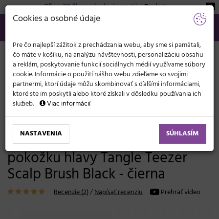
Zľava 20 %
na pánsku kozmetiku
Beviro
!
KATEGÓRIE
Cookies a osobné údaje
02/21 201 099
info@svetkadernictva.sk
Po−pia: 8−17
Všetko o nákupe
€
MENU
Pre čo najlepší zážitok z prechádzania webu, aby sme si pamätali,
čo máte v košíku, na analýzu návštevnosti, personalizáciu obsahu
a reklám, poskytovanie funkcií sociálnych médií využívame súbory
cookie. Informácie o použití nášho webu zdieľame so svojimi
partnermi, ktorí údaje môžu skombinovať s ďalšími informáciami,
ktoré ste im poskytli alebo ktoré získali v dôsledku používania ich
služieb.
Viac informácií
Kadernícke potreby
Kefy
Masážne
NASTAVENIA
SÚHLASÍM
Masážna exfoliačná kefa na
pokožku hlavy Tangle Teezer
Scalp Brush Black - čierna
Recenzie (
2
)
/
Napísať recenziu
Prehrať video