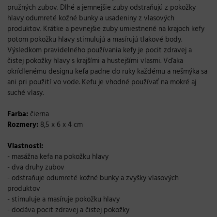
pružných zubov. Dlhé a jemnejšie zuby odstraňujú z pokožky
hlavy odumreté kožné bunky a usadeniny z vlasových
produktov. Krátke a pevnejšie zuby umiestnené na krajoch kefy
potom pokožku hlavy stimulujú a masírujú tlakové body.
Výsledkom pravidelného používania kefy je pocit zdravej a
čistej pokožky hlavy s krajšími a hustejšími vlasmi. Vďaka
okrídlenému designu kefa padne do ruky každému a nešmýka sa
ani pri použití vo vode. Kefu je vhodné používať na mokré aj
suché vlasy.
Farba:
čierna
Rozmery:
8,5 x 6 x 4 cm
Vlastnosti:
- masážna kefa na pokožku hlavy
- dva druhy zubov
- odstraňuje odumreté kožné bunky a zvyšky vlasových
produktov
- stimuluje a masíruje pokožku hlavy
- dodáva pocit zdravej a čistej pokožky