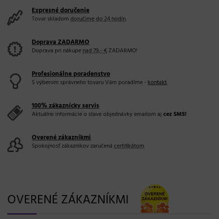
Expresné doručenie
Tovar skladom
doručíme do 24 hodín
.
Doprava ZADARMO
Doprava pri nákupe
nad 79,- €
ZADARMO!
Profesionálne poradenstvo
S výberom správneho tovaru Vám poradíme -
kontakt
.
100% zákaznícky servis
Aktuálne informácie o stave objednávky emailom aj
cez SMS!
Overené zákazníkmi
Spokojnosť zákazníkov zaručená
certifikátom
.
OVERENÉ ZÁKAZNÍKMI