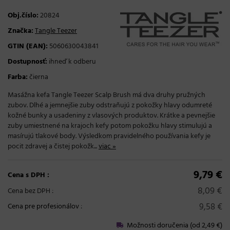
Obj.číslo:
20824
Značka:
Tangle Teezer
GTIN (EAN):
5060630043841
Dostupnosť:
ihneď k odberu
Farba:
čierna
Masážna kefa Tangle Teezer Scalp Brush má dva druhy pružných
zubov. Dlhé a jemnejšie zuby odstraňujú z pokožky hlavy odumreté
kožné bunky a usadeniny z vlasových produktov. Krátke a pevnejšie
zuby umiestnené na krajoch kefy potom pokožku hlavy stimulujú a
masírujú tlakové body. Výsledkom pravidelného používania kefy je
pocit zdravej a čistej pokožk...
viac »
9,79 €
Cena s DPH :
8,09 €
Cena bez DPH :
9,58 €
Cena pre profesionálov
:
Možnosti doručenia (od 2,49 €)