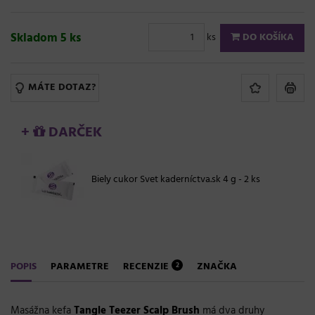
Skladom 5 ks
ks
DO KOŠÍKA
MÁTE DOTAZ?
+
DARČEK
Biely cukor Svet kaderníctva.sk 4 g - 2 ks
POPIS
PARAMETRE
RECENZIE
ZNAČKA
2
Masážna kefa
Tangle Teezer Scalp Brush
má dva druhy