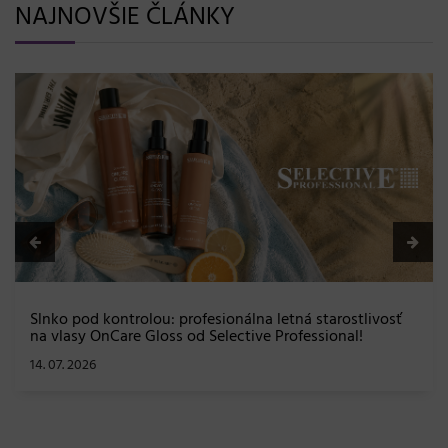
NAJNOVŠIE ČLÁNKY
BLONDME prichádza s novou érou blond: lesk, glow
efekt a maximálna starostlivosť bez kompromisov
08. 06. 2026