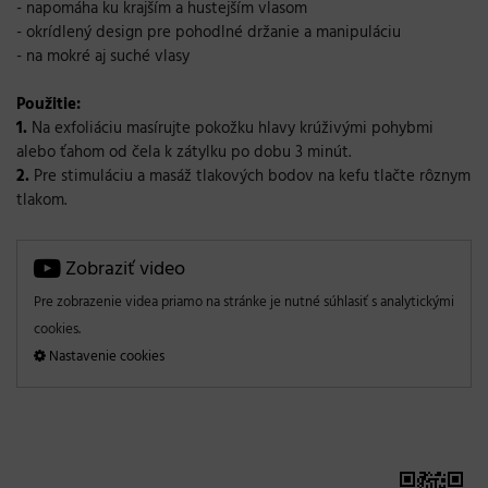
- napomáha ku krajším a hustejším vlasom
- okrídlený design pre pohodlné držanie a manipuláciu
- na mokré aj suché vlasy
Použitie:
1.
Na exfoliáciu masírujte pokožku hlavy krúživými pohybmi
alebo ťahom od čela k zátylku po dobu 3 minút.
2.
Pre stimuláciu a masáž tlakových bodov na kefu tlačte rôznym
tlakom.
Zobraziť video
Pre zobrazenie videa priamo na stránke je nutné súhlasiť s analytickými
cookies.
Nastavenie cookies