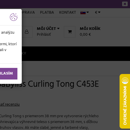
NÁKUPE
DOPRAVA
PLATBA
KONTAKT
€
MÔJ ÚČET
MÔJ KOŠÍK
a analýzu
Prihlásiť
0,00 €
rmi, ktorí
li v
NOVINKY
HLASÍM
BaByliss Curling Tong C453E
ať recenziu
 Curling Tong s priemerom 38 mm pre vytvorenie rýchleho
zahrievajúca výhrevné teleso s priemerom 38 mm, s dĺžkou
uhov vlasov. Ak máte slabé, jemné a farbené vlasy,