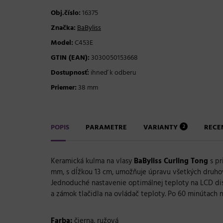
Obj.číslo:
16375
Značka:
BaByliss
Model:
C453E
GTIN (EAN):
3030050153668
Dostupnosť:
ihneď k odberu
Priemer:
38 mm
POPIS
PARAMETRE
VARIANTY
RECE
2
Keramická kulma na vlasy
BaByliss Curling Tong
s pr
mm, s dĺžkou 13 cm, umožňuje úpravu všetkých druhov v
Jednoduché nastavenie optimálnej teploty na LCD dis
a zámok tlačidla na ovládač teploty. Po 60 minútach 
Farba:
čierna, ružová