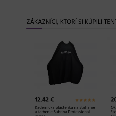
ZÁKAZNÍCI, KTORÍ SI KÚPILI TE
12,42 €
20,
trihanie
Kadernícka pláštenka na strihanie
Okrúh
m -
a farbenie Subrina Professional -
šteti