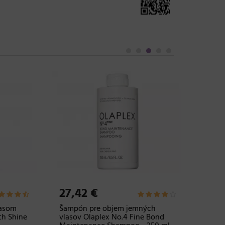
27,42 €
15,38
som
Šampón pre objem jemných
Flexibil
Shine
vlasov Olaplex No.4 Fine Bond
stredno