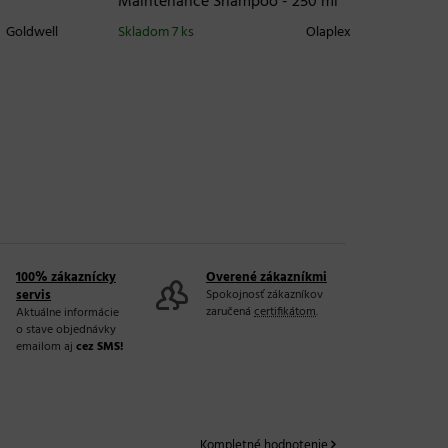
Maintenance Shampoo - 250 ml
Stylesi
500 ml
oldwell
Skladom 7 ks
Olaplex
Skladom 
100% zákaznícky
Overené zákazníkmi
servis
Spokojnosť zákazníkov
zaručená
certifikátom
.
Aktuálne informácie
o stave objednávky
emailom aj
cez SMS!
Kompletné hodnotenie