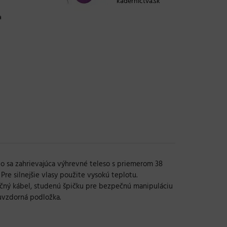
kaderníctva.sk
a
o sa zahrievajúca výhrevné teleso s priemerom 38
re silnejšie vlasy použite vysokú teplotu.
očný kábel, studenú špičku pre bezpečnú manipuláciu
luvzdorná podložka.