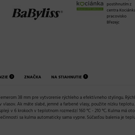
postihnutím z
centra Kociánk
pracovisko
Březejc
NZIE
ZNAČKA
NA STIAHNUTIE
3
1
iemerom 38 mm pre vytvorenie rýchleho a efektívneho stylingu. Rýchl
lasov. Ak máte slabé, jemné a farbené vlasy, použite nízku teplotu. P
pleji v 6 krokoch v teplotnom rozmedzí 160 °C - 210 °C. Kulma má ot
nečinnosti sa kulma automaticky sama vypne. Súčasťou balenia je tep