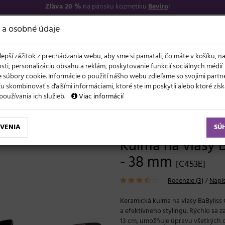
Zľava 20 %
na pánsku kozmetiku
Beviro
!
−17
O NÁS
VŠETKO O 
 a osobné údaje
lepší zážitok z prechádzania webu, aby sme si pamätali, čo máte v košíku, n
sti, personalizáciu obsahu a reklám, poskytovanie funkcií sociálnych médií
 súbory cookie. Informácie o použití nášho webu zdieľame so svojimi partne
 skombinovať s ďalšími informáciami, ktoré ste im poskytli alebo ktoré získa
NOVO
ĽAVY
LETO A VLASY
AKCIE
ZNAČKY
DARČEKY
používania ich služieb.
Viac informácií
BaByliss Curling Tong C453E - 38 mm
VENIA
SÚ
Kulma na vlasy 
- 38 mm
[C453E]
Recenzie (
3
)
/
Napís
Keramická kulma na vlasy BaByliss
a efektívneho stylingu. Rýchlo sa 
13 cm, umožňuje úpravu všetkých dr