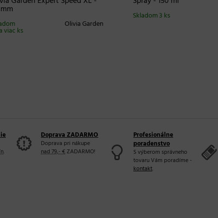
a Garden Expert Speed XL -
Spray - 150 ml
m
Skladom 3 ks
G
om
Olivia Garden
iac ks
ie
Doprava ZADARMO
Profesionálne
Doprava pri nákupe
poradenstvo
ín
.
nad 79,- €
ZADARMO!
S výberom správneho
tovaru Vám poradíme -
kontakt
.