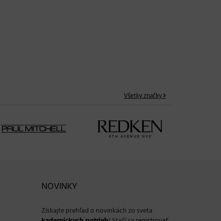
e
Nová éra uhladených vlasov:
L’Oréal Professionnel Séria Expert
x!
Keratin Alpha Sleek + SÚŤAŽ o
sadu produktov v hodnote 99 €
02. 04. 2026
Všetky značky
NOVINKY
Získajte prehľad o novinkách zo sveta
kaderníckych potrieb
! Stačí sa
registrovať