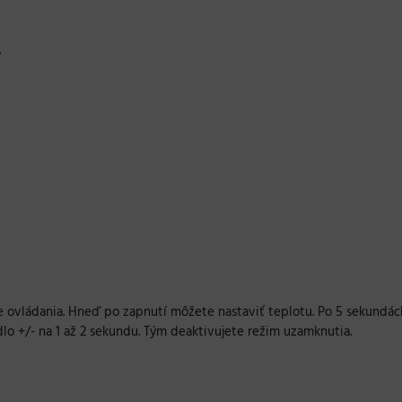
y
 ovládania. Hneď po zapnutí môžete nastaviť teplotu. Po 5 sekundách
dlo +/- na 1 až 2 sekundu. Tým deaktivujete režim uzamknutia.