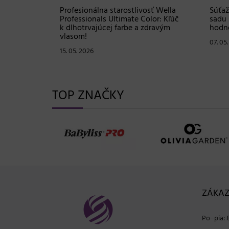
Shampoo:
Profesionálna starostlivosť Wella
Súťaž
ovej
Professionals Ultimate Color: Kľúč
sadu 
istú
k dlhotrvajúcej farbe a zdravým
hodno
vlasom!
07. 05
15. 05. 2026
TOP ZNAČKY
ZÁKAZ
Po−pia: 