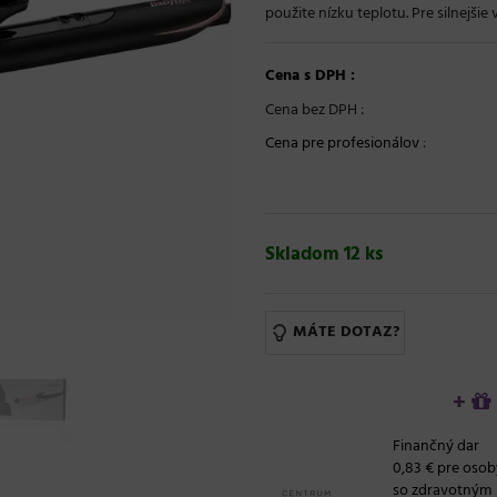
použite nízku teplotu. Pre silnejši
Cena s DPH :
Cena bez DPH :
Cena pre profesionálov
:
Skladom 12 ks
MÁTE DOTAZ?
+
Finančný dar
0,83 € pre osob
so zdravotným