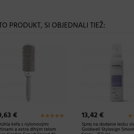
NTO PRODUKT, SI OBJEDNALI TIEŽ:
63 €
13,42 €
la kefa s nylonovými
Sprej na dodanie lesku vla
nami a extra dlhým telom
Goldwell Stylesign Smooth 