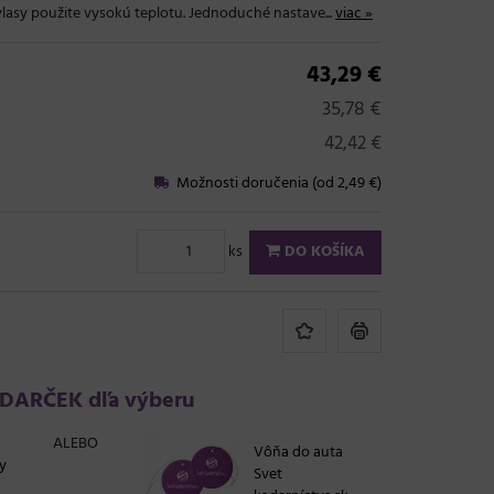
e vlasy použite vysokú teplotu. Jednoduché nastave...
viac »
43,29 €
35,78 €
42,42 €
Možnosti doručenia (od 2,49 €)
ks
DO KOŠÍKA
DARČEK dľa výberu
ALEBO
Vôňa do auta
y
Svet