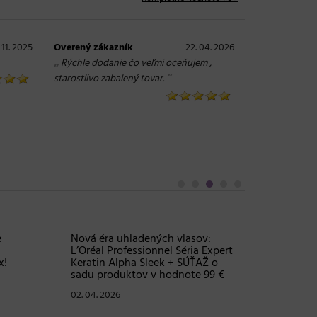
. 11. 2025
Overený zákazník
22. 04. 2026
„
Rýchle dodanie čo veľmi oceňujem ,
“
starostlivo zabalený tovar.
Objem, 
vlasy – 
Grow Fu
24. 03. 2