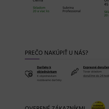
čierna
Olivi
45 m
Byliss Pro
Skladom
Subrina
20 a viac ks
Professional
Sklad
20 a v
PREČO NAKÚPIŤ U NÁS?
Darčeky k
Expresné doručen
objednávkam
Tovar skladom
doručíme do 24 hod
K objednávkam
rozdávame darčeky.