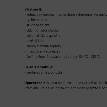
Vlastnosti:
- kulma s vykurovacím povrchom zkřemenné keramik
- rýchle nahriatie
- studená špička
- LED indikátor chodu
- automatické vypnutie
- otočný kábel
- zámok tlačidlá teploty
- integrovaný stojanček
- šesť možností nastavenia teploty 160 °C - 210 °C
Balenie obsahuje:
- tepluvzdorná podložka
Upozornenie:
Kulma má funkciu oneskorené aktivácie
uzamknú. Pre ďalšie nastavenie teploty podržte tlači