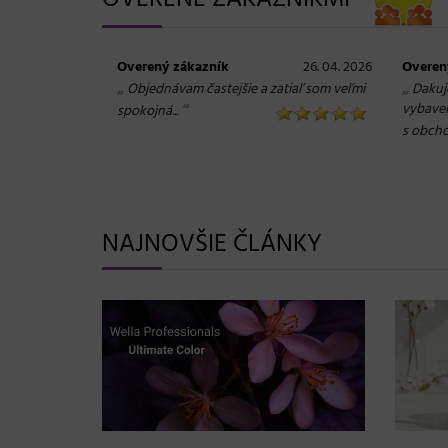
OVERENÉ ZÁKAZNÍKMI
Overený zákazník
26. 04. 2026
Overen
„
„
Objednávam častejšie a zatiaľ som veľmi
Dakuj
“
vybaven
spokojná...
s obcho
NAJNOVŠIE ČLÁNKY