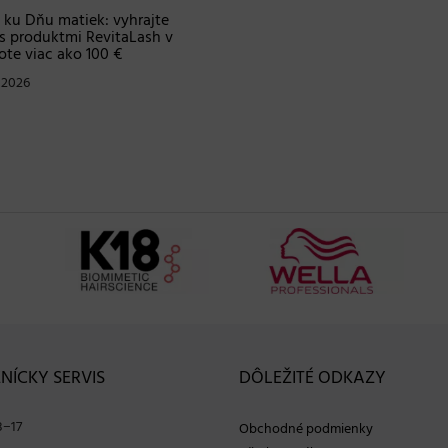
 ku Dňu matiek: vyhrajte
Prvomájová súťaž – vyhrajt
s produktmi RevitaLash v
Blindbox s produktmi od
te viac ako 100 €
profesionálnej značky Matri
. 2026
30. 04. 2026
NÍCKY SERVIS
DÔLEŽITÉ ODKAZY
8−17
Obchodné podmienky